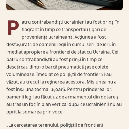
P
atru contrabandişti ucrainieni au fost prinşi în
flagrant în timp ce transportau ţigări de
provenienţă ucraineană. Acţiunea a fost
desfăşurată de oamenii legii în cursul serii de ieri, în
imediat apropiere a frontierei de stat cu Ucraina. Cei
patru contrabandiştii au fost prinşi în timp ce
descărcau dintr-o barcă pneumatică şase colete
voluminoase. Imediat ce poliţiştii de frontieră i-au
văzut, au trecut la reţinerea acestora. Misiunea nu a
fost însă una tocmai uşoară. Pentru prinderea lor,
oamenii legii au făcut uz de armamentul din dotare şi
au tras un foc în plan vertical după ce ucrainienii nu au
oprit la somarea prin voce.
„La cercetarea terenului, poliţiştii de frontieră