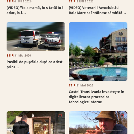
ȘTIRI
6 IUNIE 2026
ȘTIRI
2 IUNIE 2026
(VIDEO) ”Io-s mamă, io-s tată! Io-i
(VIDEO) Veteranii Aeroclubului
aduc, io-i…
Baia Mare se întâlnesc sâmbătă…
ȘTIRI
31 MAI 2026
Pasibil de pușcărie după ce a fost
prins…
ȘTIRI
21 MAI 2026
Castel Transilvania investește în
digitalizarea proceselor
tehnologice interne