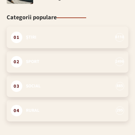
Categorii populare
01
ȘTIRI
6110
02
SPORT
2496
03
SOCIAL
885
04
RURAL
295