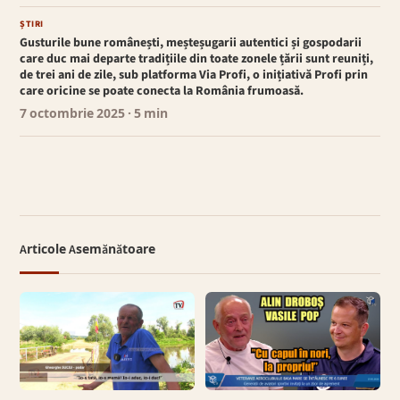
ȘTIRI
Gusturile bune românești, meșteșugarii autentici și gospodarii
care duc mai departe tradițiile din toate zonele țării sunt reuniți,
de trei ani de zile, sub platforma Via Profi, o inițiativă Profi prin
care oricine se poate conecta la România frumoasă.
7 octombrie 2025
· 5 min
Articole Asemănătoare