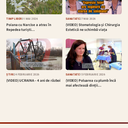
TIMP LIBER
31 MAI 2026
SĂNĂTATE
27 MAI 2026
Poiana cu Narcise a atras în
(VIDEO) Stomatologia și Chirurgia
Repedea turiști…
Estetică ne schimbă viața
ȘTIRI
24 FEBRUARIE 2026
SĂNĂTATE
15 FEBRUARIE 2026
(VIDEO) UCRAINA – 4 ani de război
(VIDEO) Poluarea cu plumb încă
mai afectează dinții…