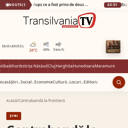
Pasibil de pușcărie după ce a fost prins de două ori băut și drogat la volan
NOUTĂȚI
03:51
Parțial noros
MARAMUREȘ
24°C
48%
5 km/h
Alba
Bihor
Bistrița Năsăud
Cluj
Harghita
Hunedoara
Maramureș
Satu 
Acasă
Știri
Social
Economie
Cultură
Locuri
Editorial
⌄
⌄
⌄
⌄
Caut
Acasă
/
Contrabandă la frontieră
ȘTIRI