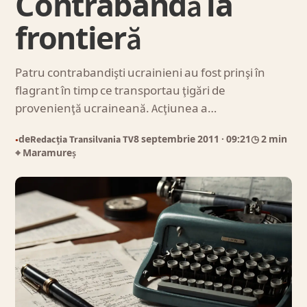
Contrabandă la
frontieră
Patru contrabandişti ucrainieni au fost prinşi în
flagrant în timp ce transportau ţigări de
provenienţă ucraineană. Acţiunea a…
de
Redacția Transilvania TV
8 septembrie 2011
· 09:21
◷ 2 min
●
⌖ Maramureș