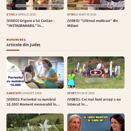
ȘTIRI
28 APRILIE 2026
ȘTIRI
22 MARTIE 2026
(VIDEO) Grigore a lui Costan –
(VIDEO) ”Ultimul mohican” din
”INSTAGRAMABIL” în…
Măleni
MARAMUREȘ
Articole din Județ
▶
SĂNĂTATE
3 AUGUST 2026
SPORT
29 IULIE 2026
(VIDEO): Pacientul cu numărul
(VIDEO): Cei mai buni arcași s-au
10.000! Moment memorabil în…
întrecut în…