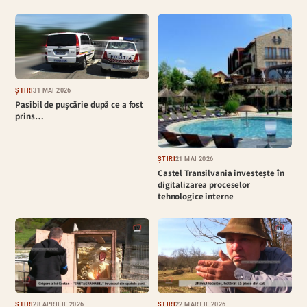
ȘTIRI
31 MAI 2026
Pasibil de pușcărie după ce a fost
prins…
ȘTIRI
21 MAI 2026
Castel Transilvania investește în
digitalizarea proceselor
tehnologice interne
ȘTIRI
28 APRILIE 2026
ȘTIRI
22 MARTIE 2026