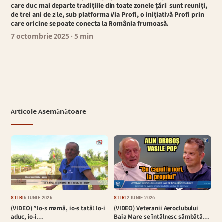
care duc mai departe tradițiile din toate zonele țării sunt reuniți,
de trei ani de zile, sub platforma Via Profi, o inițiativă Profi prin
care oricine se poate conecta la România frumoasă.
7 octombrie 2025
· 5 min
Articole Asemănătoare
ȘTIRI
6 IUNIE 2026
ȘTIRI
2 IUNIE 2026
(VIDEO) ”Io-s mamă, io-s tată! Io-i
(VIDEO) Veteranii Aeroclubului
aduc, io-i…
Baia Mare se întâlnesc sâmbătă…