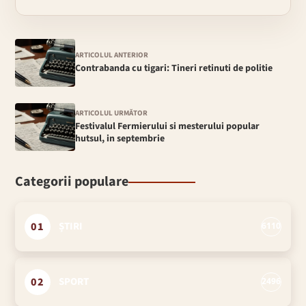
ARTICOLUL ANTERIOR
Contrabanda cu tigari: Tineri retinuti de politie
ARTICOLUL URMĂTOR
Festivalul Fermierului si mesterului popular
hutsul, in septembrie
Categorii populare
01
ȘTIRI
6110
02
SPORT
2496