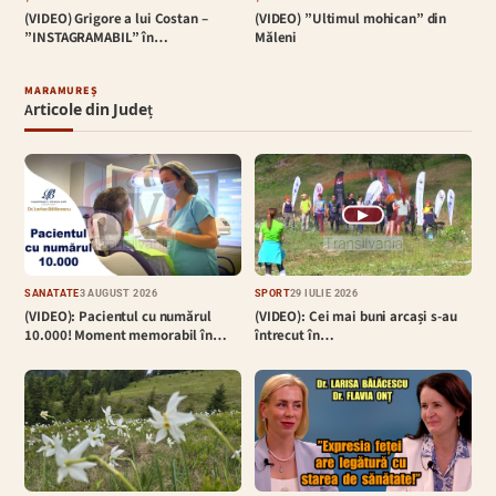
(VIDEO) Grigore a lui Costan –
(VIDEO) ”Ultimul mohican” din
”INSTAGRAMABIL” în…
Măleni
MARAMUREȘ
Articole din Județ
▶
SĂNĂTATE
3 AUGUST 2026
SPORT
29 IULIE 2026
(VIDEO): Pacientul cu numărul
(VIDEO): Cei mai buni arcași s-au
10.000! Moment memorabil în…
întrecut în…