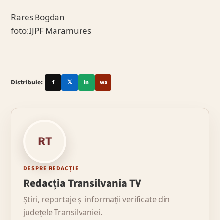
Rares Bogdan
foto:IJPF Maramures
Distribuie:
f
𝕏
in
wa
RT
DESPRE REDACȚIE
Redacția Transilvania TV
Știri, reportaje și informații verificate din
județele Transilvaniei.