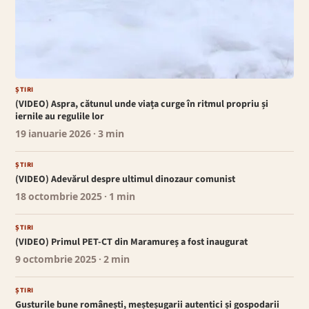
ȘTIRI
(VIDEO) Aspra, cătunul unde viața curge în ritmul propriu și
iernile au regulile lor
19 ianuarie 2026
· 3 min
ȘTIRI
(VIDEO) Adevărul despre ultimul dinozaur comunist
18 octombrie 2025
· 1 min
ȘTIRI
(VIDEO) Primul PET-CT din Maramureș a fost inaugurat
9 octombrie 2025
· 2 min
ȘTIRI
Gusturile bune românești, meșteșugarii autentici și gospodarii