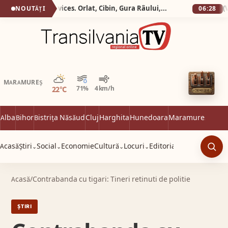
Silva Logistic Services. Orlat, Cibin, Gura Râului, Paltinis, Arena Platos, Iezeru Mare, drumul spre inima Mǎrginimii.
NOUTĂȚI
06:28
Parțial noros
MARAMUREȘ
22°C
71%
4 km/h
Alba
Bihor
Bistrița Năsăud
Cluj
Harghita
Hunedoara
Maramureș
Satu 
Acasă
Știri
Social
Economie
Cultură
Locuri
Editorial
⌄
⌄
⌄
⌄
Caut
Acasă
/
Contrabanda cu tigari: Tineri retinuti de politie
ȘTIRI