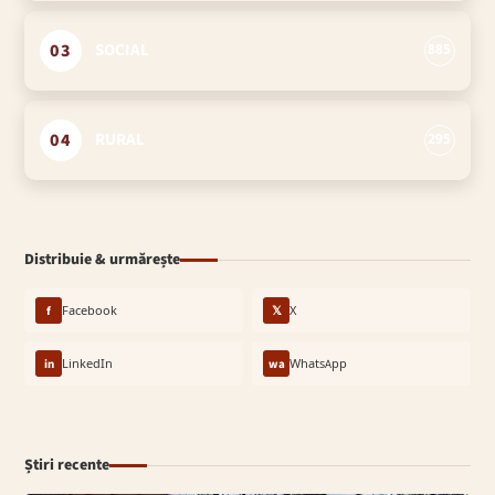
03
SOCIAL
885
04
RURAL
295
Distribuie & urmărește
f
Facebook
𝕏
X
in
LinkedIn
wa
WhatsApp
Știri recente