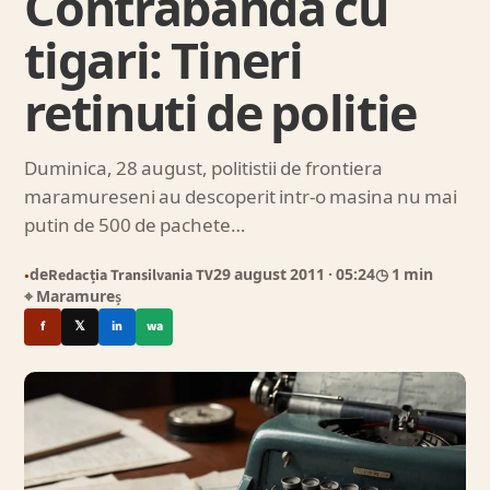
Contrabanda cu
tigari: Tineri
retinuti de politie
Duminica, 28 august, politistii de frontiera
maramureseni au descoperit intr-o masina nu mai
putin de 500 de pachete…
de
Redacția Transilvania TV
29 august 2011
· 05:24
◷ 1 min
●
⌖ Maramureș
f
𝕏
in
wa