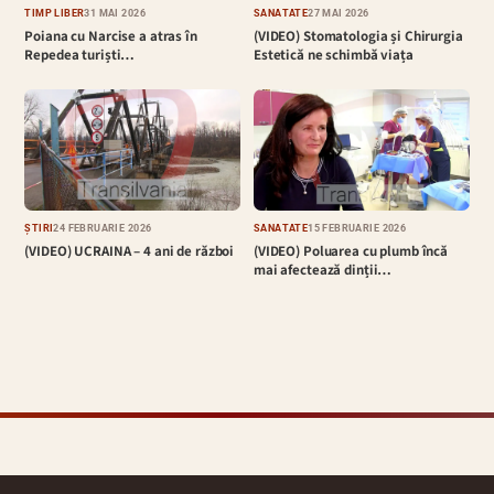
TIMP LIBER
31 MAI 2026
SĂNĂTATE
27 MAI 2026
Poiana cu Narcise a atras în
(VIDEO) Stomatologia și Chirurgia
Repedea turiști…
Estetică ne schimbă viața
ȘTIRI
24 FEBRUARIE 2026
SĂNĂTATE
15 FEBRUARIE 2026
(VIDEO) UCRAINA – 4 ani de război
(VIDEO) Poluarea cu plumb încă
mai afectează dinții…