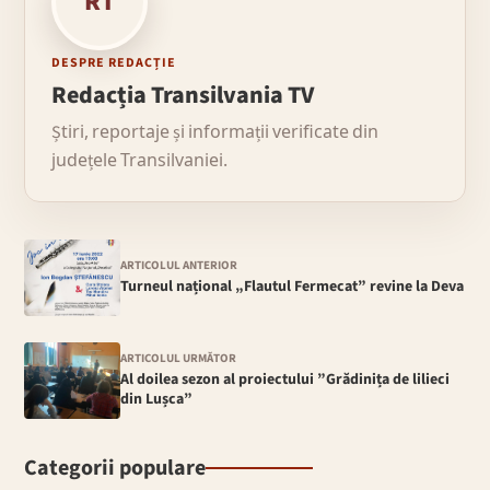
RT
DESPRE REDACȚIE
Redacția Transilvania TV
Știri, reportaje și informații verificate din
județele Transilvaniei.
ARTICOLUL ANTERIOR
Turneul național „Flautul Fermecat” revine la Deva
ARTICOLUL URMĂTOR
Al doilea sezon al proiectului ”Grădinița de lilieci
din Lușca”
Categorii populare