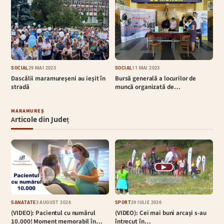
SOCIAL
29 MAI 2023
SOCIAL
11 MAI 2023
Dascălii maramureșeni au ieșit în
Bursă generală a locurilor de
stradă
muncă organizată de…
MARAMUREȘ
Articole din Județ
▶
SĂNĂTATE
3 AUGUST 2026
SPORT
29 IULIE 2026
(VIDEO): Pacientul cu numărul
(VIDEO): Cei mai buni arcași s-au
10.000! Moment memorabil în…
întrecut în…