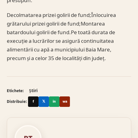
presupun:
Decolmatarea prizei golirii de fund;Înlocuirea
grătarului prizei golirii de fund;Montarea
batardoului golirii de fund.Pe toată durata de
execuție a lucrărilor se asigură continuitatea
alimentării cu apă a municipiului Baia Mare,
precum și a celor 35 de localități din județ.
Etichete:
Știri
Distribuie:
f
𝕏
in
wa