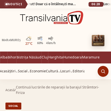
Bunătatea n-a dispărut! Doar că o întâlnești mai rar…
NOUTĂȚI
06:28
Parțial noros
MARAMUREȘ
27°C
60%
4 km/h
Alba
Bihor
Bistrița Năsăud
Cluj
Harghita
Hunedoara
Maramureș
Satu 
Acasă
Știri
Social
Economie
Cultură
Locuri
Editorial
⌄
⌄
⌄
⌄
Caut
Continuă lucrările de reparații la barajul Strâmtori-
Acasă
/
Firiza
SOCIAL