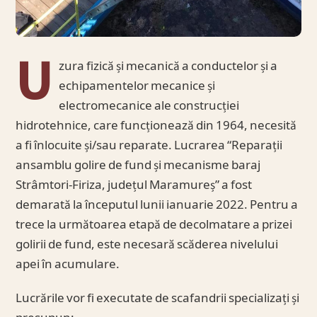
U
zura fizică și mecanică a conductelor și a
echipamentelor mecanice și
electromecanice ale construcției
hidrotehnice, care funcționează din 1964, necesită
a fi înlocuite și/sau reparate. Lucrarea “Reparații
ansamblu golire de fund și mecanisme baraj
Strâmtori-Firiza, județul Maramureș” a fost
demarată la începutul lunii ianuarie 2022. Pentru a
trece la următoarea etapă de decolmatare a prizei
golirii de fund, este necesară scăderea nivelului
apei în acumulare.
Lucrările vor fi executate de scafandrii specializați și