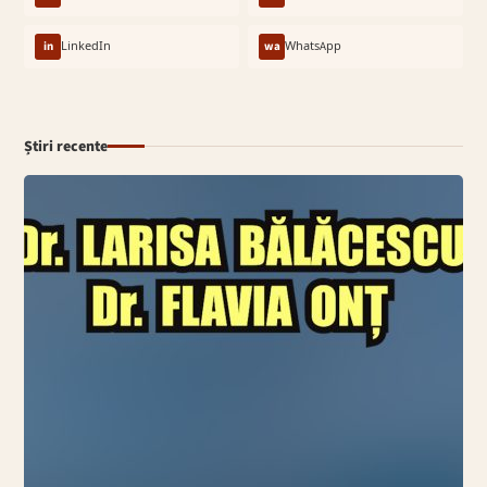
in
LinkedIn
wa
WhatsApp
Știri recente