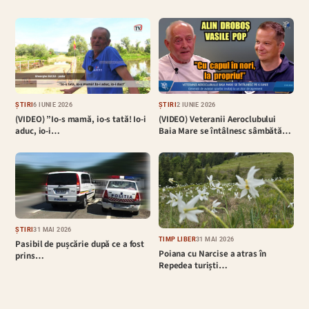
ȘTIRI
6 IUNIE 2026
ȘTIRI
2 IUNIE 2026
(VIDEO) ”Io-s mamă, io-s tată! Io-i
(VIDEO) Veteranii Aeroclubului
aduc, io-i…
Baia Mare se întâlnesc sâmbătă…
ȘTIRI
31 MAI 2026
TIMP LIBER
31 MAI 2026
Pasibil de pușcărie după ce a fost
Poiana cu Narcise a atras în
prins…
Repedea turiști…