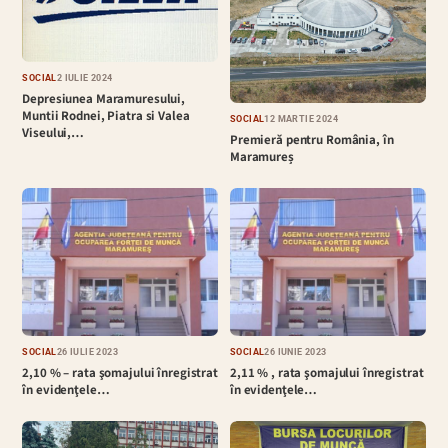
SOCIAL
2 IULIE 2024
Depresiunea Maramuresului,
Muntii Rodnei, Piatra si Valea
SOCIAL
12 MARTIE 2024
Viseului,…
Premieră pentru România, în
Maramureș
SOCIAL
26 IULIE 2023
SOCIAL
26 IUNIE 2023
2,10 % – rata şomajului înregistrat
2,11 % , rata şomajului înregistrat
în evidenţele…
în evidenţele…