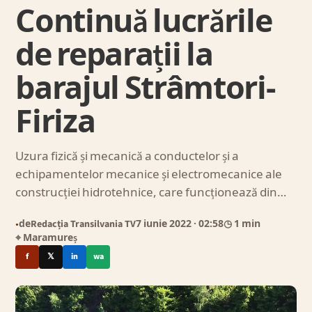
Continuă lucrările
de reparații la
barajul Strâmtori-
Firiza
Uzura fizică și mecanică a conductelor și a
echipamentelor mecanice și electromecanice ale
construcției hidrotehnice, care funcționează din…
de
Redacția Transilvania TV
7 iunie 2022
· 02:58
◷ 1 min
●
⌖ Maramureș
f
𝕏
in
wa