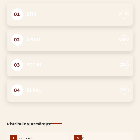
01
ȘTIRI
6110
02
SPORT
2496
03
SOCIAL
885
04
RURAL
295
Distribuie & urmărește
f
Facebook
𝕏
X