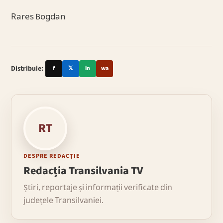
Rares Bogdan
Distribuie:
f
𝕏
in
wa
RT
DESPRE REDACȚIE
Redacția Transilvania TV
Știri, reportaje și informații verificate din
județele Transilvaniei.