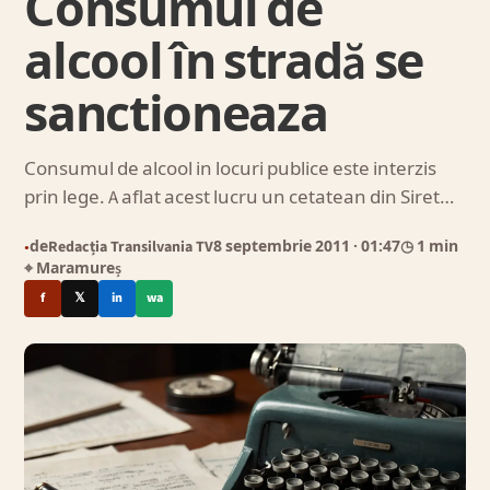
Consumul de
alcool în stradă se
sanctioneaza
Consumul de alcool in locuri publice este interzis
prin lege. A aflat acest lucru un cetatean din Siret…
de
Redacția Transilvania TV
8 septembrie 2011
· 01:47
◷ 1 min
●
⌖ Maramureș
f
𝕏
in
wa