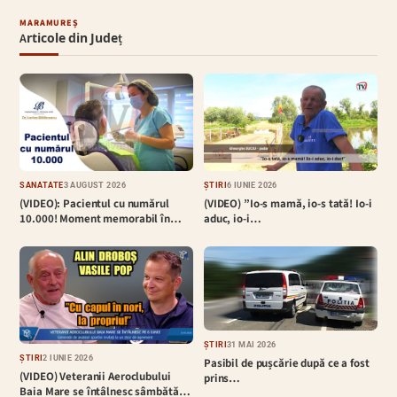
MARAMUREȘ
Articole din Județ
SĂNĂTATE
3 AUGUST 2026
ȘTIRI
6 IUNIE 2026
(VIDEO): Pacientul cu numărul
(VIDEO) ”Io-s mamă, io-s tată! Io-i
10.000! Moment memorabil în…
aduc, io-i…
ȘTIRI
31 MAI 2026
ȘTIRI
2 IUNIE 2026
Pasibil de pușcărie după ce a fost
(VIDEO) Veteranii Aeroclubului
prins…
Baia Mare se întâlnesc sâmbătă…