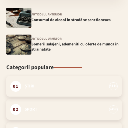
ARTICOLUL ANTERIOR
Consumul de alcool în stradă se sanctioneaza
ARTICOLUL URMĂTOR
Somerii salajeni, ademeniti cu oferte de munca in
strainatate
Categorii populare
01
ȘTIRI
6110
02
SPORT
2496