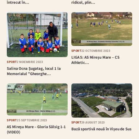
întrecut în…
ridicol, plin…
SPORT
22 OCTOMBRIE 2023
LIGA 5: AS Mireșu Mare – CS
Athletic…
SPORT
2 NOIEMBRIE 2023
Salina Ocna Șugatag, locul 1 la
Memorialul ”Gheorghe…
SPORT
25 SEPTEMBRIE 2023
SPORT
29 AUGUST 2023
AS Mireșu Mare – Gloria Sălsig 1-1
Bază sportivă nouă în Vișeu de Sus
(VIDEO)