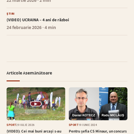
22 martie 2026
· 2 min
ȘTIRI
(VIDEO) UCRAINA – 4 ani de război
24 februarie 2026
· 4 min
Articole Asemănătoare
▶
SPORT
29 IULIE 2026
SPORT
19 IUNIE 2024
(VIDEO): Cei mai buni arcași s-au
Pentru șefia CS Minaur, un concurs