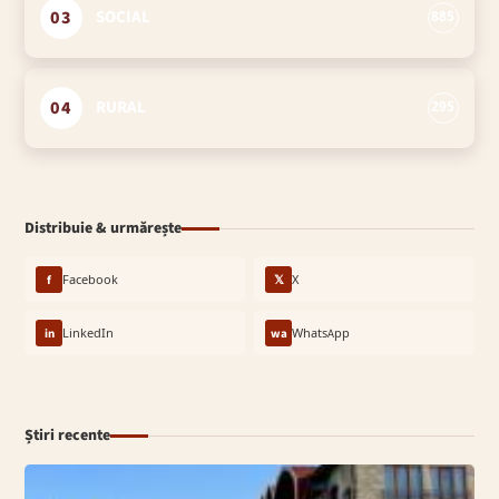
03
SOCIAL
885
04
RURAL
295
Distribuie & urmărește
f
Facebook
𝕏
X
in
LinkedIn
wa
WhatsApp
Știri recente