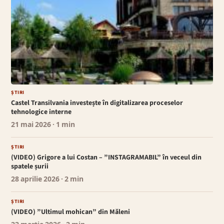
ȘTIRI
Castel Transilvania investește în digitalizarea proceselor
tehnologice interne
21 mai 2026
· 1 min
ȘTIRI
(VIDEO) Grigore a lui Costan – ”INSTAGRAMABIL” în veceul din
spatele șurii
28 aprilie 2026
· 2 min
ȘTIRI
(VIDEO) ”Ultimul mohican” din Măleni