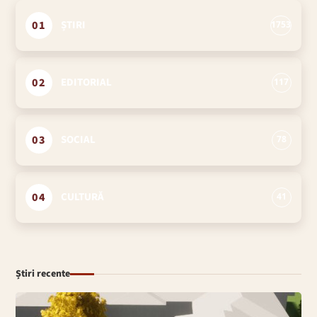
01
ȘTIRI
1753
02
EDITORIAL
117
03
SOCIAL
78
04
CULTURĂ
41
Știri recente