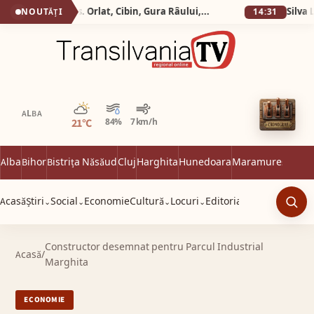
Silva Logistic Services. Orlat, Cibin, Gura Râului, Paltinis, Arena Platos, Iezeru Mare, drumul spre inima Mǎrginimii.
NOUTĂȚI
14:31
Parțial noros
ALBA
21°C
84%
7 km/h
Alba
Bihor
Bistrița Năsăud
Cluj
Harghita
Hunedoara
Maramureș
Satu 
Acasă
Știri
Social
Economie
Cultură
Locuri
Editorial
⌄
⌄
⌄
⌄
Caut
Constructor desemnat pentru Parcul Industrial
Acasă
/
Marghita
ECONOMIE