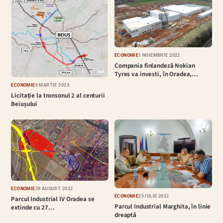
ECONOMIE
1 NOIEMBRIE 2022
Compania finlandeză Nokian
Tyres va investi, în Oradea,…
ECONOMIE
6 MARTIE 2023
Licitație la tronsonul 2 al centurii
Beiușului
ECONOMIE
29 AUGUST 2022
ECONOMIE
25 IULIE 2022
Parcul Industrial IV Oradea se
Parcul Industrial Marghita, în linie
extinde cu 27…
dreaptă