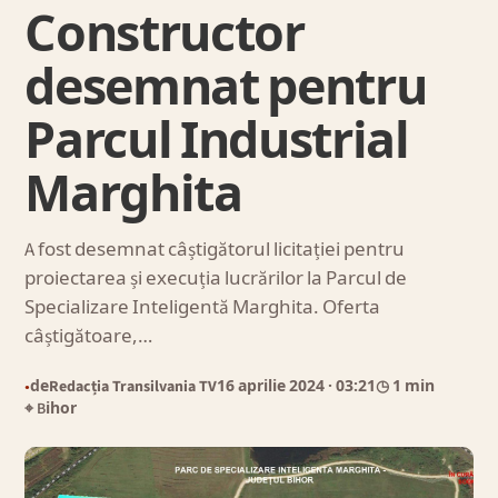
Constructor
desemnat pentru
Parcul Industrial
Marghita
A fost desemnat câștigătorul licitației pentru
proiectarea și execuția lucrărilor la Parcul de
Specializare Inteligentă Marghita. Oferta
câștigătoare,…
de
Redacția Transilvania TV
16 aprilie 2024
· 03:21
◷ 1 min
●
⌖ Bihor