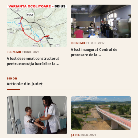
ECONOMIE
31 IULIE 2017
A fost inaugurat Centrul de
ECONOMIE
9 IUNIE 2022
procesare de la…
A fost desemnat constructorul
pentru execuția lucrărilor la…
BIHOR
Articole din Județ
ȘTIRI
3 IULIE 2024