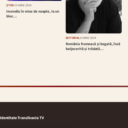
ȘTIRI
10 IUNIE 2024
Incendiu în miez de noapte, la un
bloc…
EDITORIAL
6 IUNIE 2024
România frumoasă și bogată, însă
batjocorită și trădată…
Identitate Transilvania TV