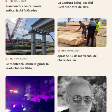
ȘTIRI
8 IULIE 2024
La Centura Beiuș, stadiul
S-au deschis containerele
lucrărilor este de 70%
anticaniculă în Oradea
ȘTIRI
18 IUNIE 2024
Aproape 85 de metri cubi de
ȘTIRI
27 IUNIE 2024
cherestea, în…
Se montează ultimele grinzi la
viaductul din Băile…