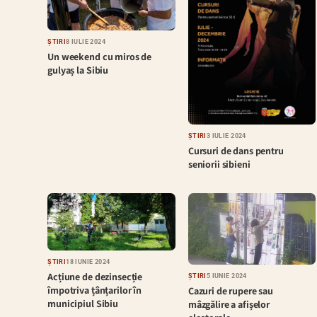
ȘTIRI
8 IULIE 2024
Un weekend cu miros de
gulyaș la Sibiu
ȘTIRI
3 IULIE 2024
Cursuri de dans pentru
seniorii sibieni
ȘTIRI
18 IUNIE 2024
Acțiune de dezinsecție
ȘTIRI
5 IUNIE 2024
împotriva țânțarilor în
Cazuri de rupere sau
municipiul Sibiu
mâzgălire a afișelor