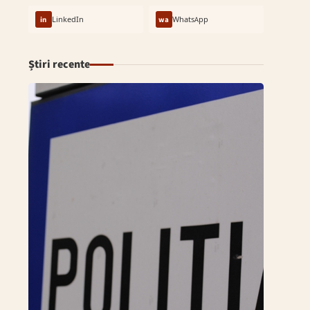
in
LinkedIn
wa
WhatsApp
Știri recente