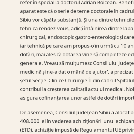
refer în special la doctorul Adrian Boicean. Benefi
aparat este că o serie de teme doctorale în cadrul 
Sibiu vor căpăta substanță. Și una dintre tehnicile
tehnica rendez-vous, adică întâlnirea dintre lap
chirurgical, endoscopic gastro-enterologic și car
iar tehnică pe care am propus-o în urmă cu 10 ani î
dotări, mai ales că dotarea vine să completeze ec
generale. Vreau să mulțumesc Consiliului Județea
medicină și ne-a dat o mână de ajutor’, a precizat
șeful Secției Clinice Chirurgie ÎI din cadrul Spit
contribui la creșterea calității actului medical. N
asigura cofinanțarea unor astfel de dotări import
De asemenea, Consiliul Județean Sibiu a alocat 
408.000 lei în vederea achiziționării unui echip
(ETD), achiziție impusă de Regulamentul UE priv