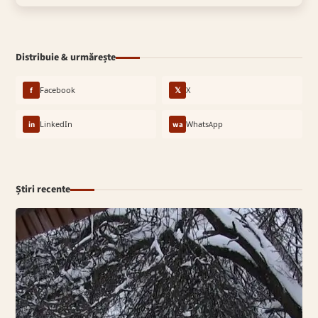
Distribuie & urmărește
f
Facebook
𝕏
X
in
LinkedIn
wa
WhatsApp
Știri recente