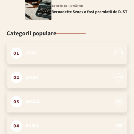
ARTICOLUL URMĂTOR
Bernadette Szocs a fost premiată de DJST
Categorii populare
01
ȘTIRI
6110
02
SPORT
2496
03
SOCIAL
885
04
RURAL
295