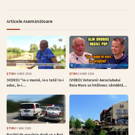
Articole Asemănătoare
ȘTIRI
6 IUNIE 2026
ȘTIRI
2 IUNIE 2026
(VIDEO) ”Io-s mamă, io-s tată! Io-i
(VIDEO) Veteranii Aeroclubului
aduc, io-i…
Baia Mare se întâlnesc sâmbătă…
ȘTIRI
31 MAI 2026
Pasibil de pușcărie după ce a fost