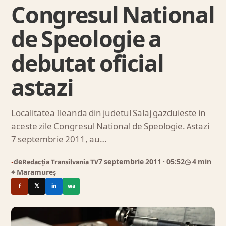
Congresul National
de Speologie a
debutat oficial
astazi
Localitatea Ileanda din judetul Salaj gazduieste in
aceste zile Congresul National de Speologie. Astazi
7 septembrie 2011, au…
de
Redacția Transilvania TV
7 septembrie 2011
· 05:52
◷ 4 min
●
⌖ Maramureș
f
𝕏
in
wa