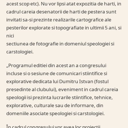
acest scop etc). Nu vor lipsi atat expozitia de harti, in
cadrul careia desenatorii de harti de pestera sunt
invitati sa-si prezinte realizarile cartografice ale
pesterilor explorate si topografiate in ultimii 5 ani, si
nici
sectiunea de fotografie in domeniul speologiei si
carstologiei.
„Programul editiei din acest an a congresului
incluse si o sesiune de comunicari stiintifice si
explorative dedicata lui Dumitru Istvan (fostul
presedinte al clubului), eveniment in cadrul careia
speologii isi prezinta lucrarile stiintifice, tehnice,
explorative, culturale sau de informare, din
domeniile asociate speologiei si carstologiei.
În cadrul congresului vor avea loc proiecţii