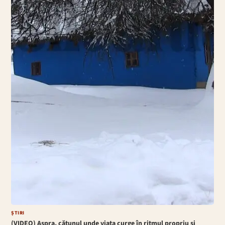
ȘTIRI
(VIDEO) Aspra, cătunul unde viața curge în ritmul propriu și