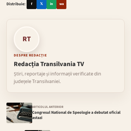
Distribuie:
f
𝕏
in
wa
RT
DESPRE REDACȚIE
Redacția Transilvania TV
Știri, reportaje și informații verificate din
județele Transilvaniei.
ARTICOLUL ANTERIOR
Congresul National de Speologie a debutat oficial
astazi