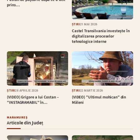
prins…
ȘTIRI
21 MAI 2026
Castel Transilvania investește în
digitalizarea proceselor
tehnologice interne
ȘTIRI
28 APRILIE 2026
ȘTIRI
22 MARTIE 2026
(VIDEO) Grigore a lui Costan –
(VIDEO) ”Ultimul mohican” din
”INSTAGRAMABIL” în…
Măleni
MARAMUREȘ
Articole din Județ