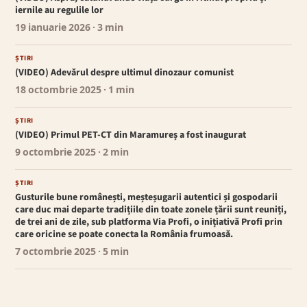
iernile au regulile lor
19 ianuarie 2026
· 3 min
ȘTIRI
(VIDEO) Adevărul despre ultimul dinozaur comunist
18 octombrie 2025
· 1 min
ȘTIRI
(VIDEO) Primul PET-CT din Maramureș a fost inaugurat
9 octombrie 2025
· 2 min
ȘTIRI
Gusturile bune românești, meșteșugarii autentici și gospodarii
care duc mai departe tradițiile din toate zonele țării sunt reuniți,
de trei ani de zile, sub platforma Via Profi, o inițiativă Profi prin
care oricine se poate conecta la România frumoasă.
7 octombrie 2025
· 5 min