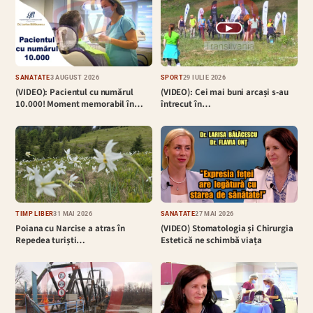
▶
SĂNĂTATE
3 AUGUST 2026
SPORT
29 IULIE 2026
(VIDEO): Pacientul cu numărul
(VIDEO): Cei mai buni arcași s-au
10.000! Moment memorabil în…
întrecut în…
TIMP LIBER
31 MAI 2026
SĂNĂTATE
27 MAI 2026
Poiana cu Narcise a atras în
(VIDEO) Stomatologia și Chirurgia
Repedea turiști…
Estetică ne schimbă viața