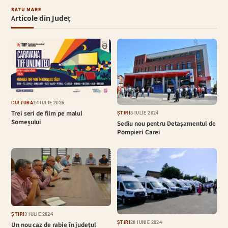
SATU MARE
Articole din Județ
CULTURĂ
24 IULIE 2026
Trei seri de film pe malul
ȘTIRI
8 IULIE 2024
Someșului
Sediu nou pentru Detașamentul de
Pompieri Carei
ȘTIRI
3 IULIE 2024
ȘTIRI
28 IUNIE 2024
Un nou caz de rabie în județul