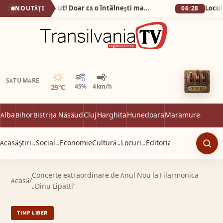
Bunătatea n-a dispărut! Doar că o întâlnești mai rar…
NOUTĂȚI
06:28
Senin
SATU MARE
29°C
45%
4 km/h
Alba
Bihor
Bistrița Năsăud
Cluj
Harghita
Hunedoara
Maramureș
Satu 
Acasă
Știri
Social
Economie
Cultură
Locuri
Editorial
⌄
⌄
⌄
⌄
Caut
Concerte extraordinare de Anul Nou la Filarmonica
Acasă
/
„Dinu Lipatti”
TIMP LIBER