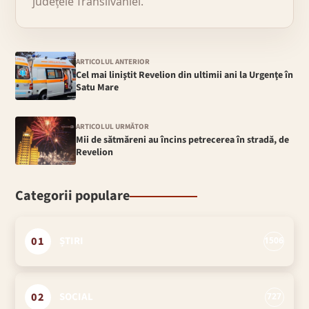
județele Transilvaniei.
ARTICOLUL ANTERIOR
Cel mai liniştit Revelion din ultimii ani la Urgenţe în
Satu Mare
ARTICOLUL URMĂTOR
Mii de sătmăreni au încins petrecerea în stradă, de
Revelion
Categorii populare
01
ȘTIRI
1506
02
SOCIAL
727