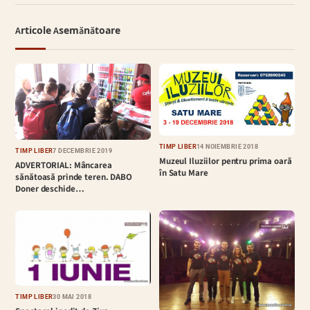
Articole Asemănătoare
TIMP LIBER
14 NOIEMBRIE 2018
TIMP LIBER
7 DECEMBRIE 2019
Muzeul Iluziilor pentru prima oară
ADVERTORIAL: Mâncarea
în Satu Mare
sănătoasă prinde teren. DABO
Doner deschide…
TIMP LIBER
30 MAI 2018