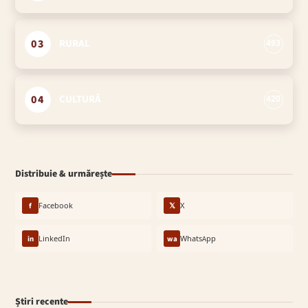
03
RURAL
493
04
CULTURĂ
420
Distribuie & urmărește
f
Facebook
𝕏
X
in
LinkedIn
wa
WhatsApp
Știri recente