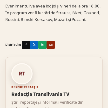
Evenimentul va avea loc joi și vineri de la ora 18.00.
În program vor fi lucrări de Strauss, Bizet, Gounod,
Rossini, Rimski-Korsakov, Mozart și Puccini.
Distribuie:
f
𝕏
in
wa
RT
DESPRE REDACȚIE
Redacția Transilvania TV
Știri, reportaje și informații verificate din