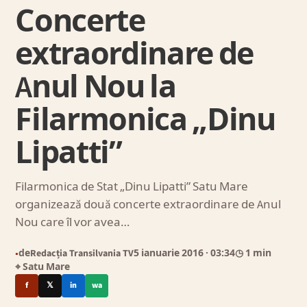
Concerte
extraordinare de
Anul Nou la
Filarmonica „Dinu
Lipatti”
Filarmonica de Stat „Dinu Lipatti” Satu Mare
organizează două concerte extraordinare de Anul
Nou care îl vor avea…
de
Redacția Transilvania TV
5 ianuarie 2016
· 03:34
◷ 1 min
●
⌖ Satu Mare
f
𝕏
in
wa