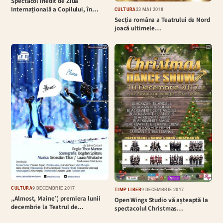
Spectacol inedit de Ziua
Internațională a Copilului, în…
CULTURĂ
23 MAI 2018
Secția româna a Teatrului de Nord
joacă ultimele…
CULTURĂ
9 DECEMBRIE 2017
TIMP LIBER
9 DECEMBRIE 2017
„Almost, Maine”, premiera lunii
Open Wings Studio vă așteaptă la
decembrie la Teatrul de…
spectacolul Christmas…