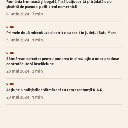
România frumoasă și bogată, însă batjocorită și trădată de o
șleahtă de pseudo-politicieni nemernici!
6 iunie 2024
· 7 min
ȘTIRI
Primele două microbuze electrice au sosit în județul Satu Mare
5 iunie 2024
· 1 min
ȘTIRI
Sătmărean cercetat pentru punerea în circulație a unor produse
contrafăcute și înșelăciune
28 mai 2024
· 2 min
ȘTIRI
Acțiune a polițiștilor sătmăreni cu reprezentanții R.A.R.
23 mai 2024
· 1 min