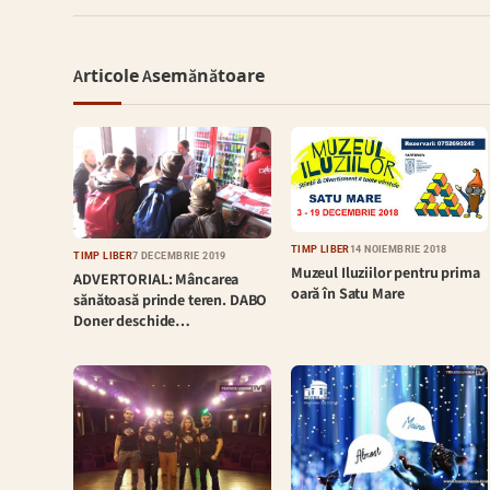
Articole Asemănătoare
TIMP LIBER
14 NOIEMBRIE 2018
TIMP LIBER
7 DECEMBRIE 2019
Muzeul Iluziilor pentru prima
ADVERTORIAL: Mâncarea
oară în Satu Mare
sănătoasă prinde teren. DABO
Doner deschide…