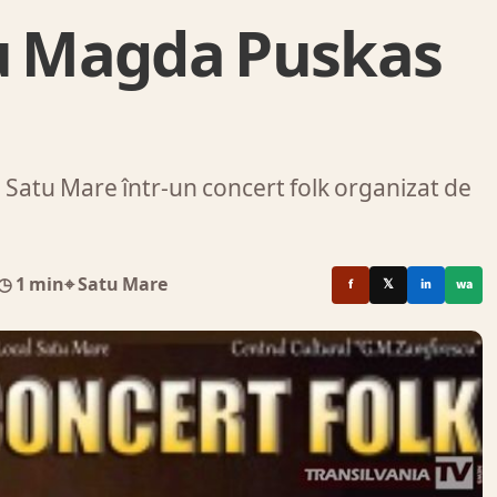
cu Magda Puskas
 Satu Mare într-un concert folk organizat de
◷ 1 min
⌖ Satu Mare
f
𝕏
in
wa