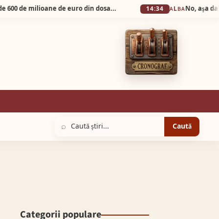
FACIAS sesizează DNA în cazul prejudiciului de 600 de milioane de euro din dosarul Pfizer. Cei vinovați trebuie să plăteasca.
No, așa da! La Primăr
14:34
ALBA
⌕
Caută
Categorii populare