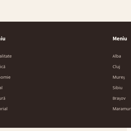
iu
Meniu
alitate
Alba
ică
Cluj
nomie
Mureș
al
Sibiu
ură
Brașov
orial
Maramur