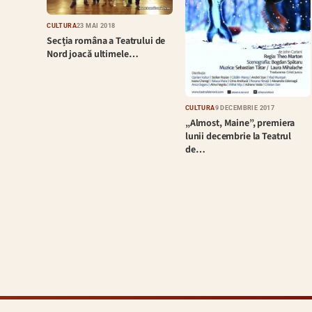
CULTURĂ
23 MAI 2018
Secția româna a Teatrului de
Nord joacă ultimele…
CULTURĂ
9 DECEMBRIE 2017
„Almost, Maine”, premiera
lunii decembrie la Teatrul
de…