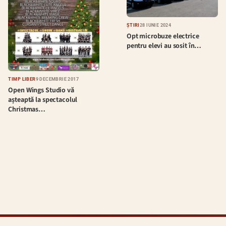
ȘTIRI
28 IUNIE 2024
Opt microbuze electrice
pentru elevi au sosit în…
TIMP LIBER
9 DECEMBRIE 2017
Open Wings Studio vă
așteaptă la spectacolul
Christmas…