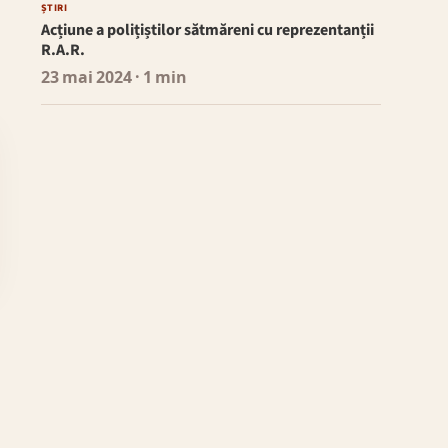
ȘTIRI
Acțiune a polițiștilor sătmăreni cu reprezentanții
R.A.R.
23 mai 2024
· 1 min