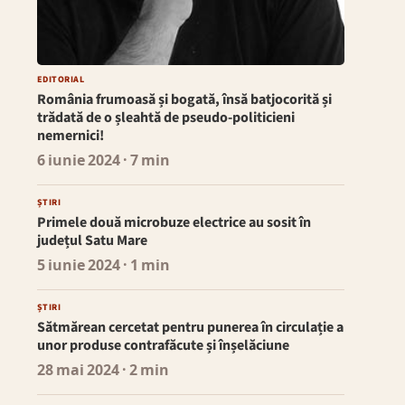
EDITORIAL
România frumoasă și bogată, însă batjocorită și
trădată de o șleahtă de pseudo-politicieni
nemernici!
6 iunie 2024
· 7 min
ȘTIRI
Primele două microbuze electrice au sosit în
județul Satu Mare
5 iunie 2024
· 1 min
ȘTIRI
Sătmărean cercetat pentru punerea în circulație a
unor produse contrafăcute și înșelăciune
28 mai 2024
· 2 min