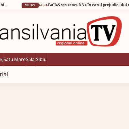
10:41
ALBA
eș
Satu Mare
Sălaj
Sibiu
rial