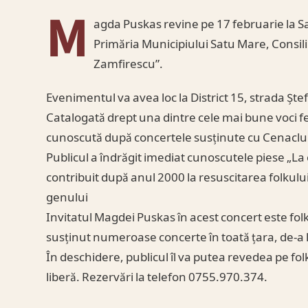
M
agda Puskas revine pe 17 februarie la S
Primăria Municipiului Satu Mare, Consili
Zamfirescu”.
Evenimentul va avea loc la District 15, strada Ște
Catalogată drept una dintre cele mai bune voci 
cunoscută după concertele susținute cu Cenaclul 
Publicul a îndrăgit imediat cunoscutele piese „La o
contribuit după anul 2000 la resuscitarea folkul
genului
Invitatul Magdei Puskas în acest concert este fol
susținut numeroase concerte în toată țara, de-a 
În deschidere, publicul îl va putea revedea pe fol
liberă. Rezervări la telefon 0755.970.374.