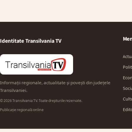
Men
Identitate Transilvania TV
Actu
Polit
Eco
Informații regionale, actualitate și povești din județele
Soci
Transilvaniei.
Cult
© 2026 Transilvania TV. Toate drepturile rezervate.
Edit
Publicație regională online