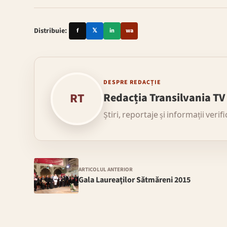
Distribuie:
f
𝕏
in
wa
DESPRE REDACȚIE
RT
Redacția Transilvania TV
Știri, reportaje și informații verif
ARTICOLUL ANTERIOR
Gala Laureaţilor Sătmăreni 2015