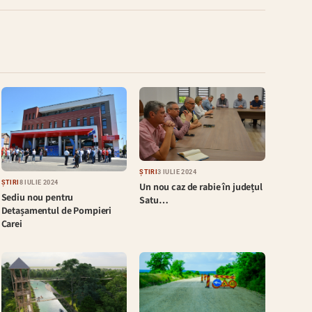
ȘTIRI
3 IULIE 2024
ȘTIRI
8 IULIE 2024
Un nou caz de rabie în județul
Sediu nou pentru
Satu…
Detașamentul de Pompieri
Carei