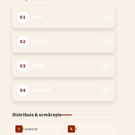
01
ȘTIRI
1506
02
SOCIAL
727
03
RURAL
493
04
CULTURĂ
420
Distribuie & urmărește
f
Facebook
𝕏
X