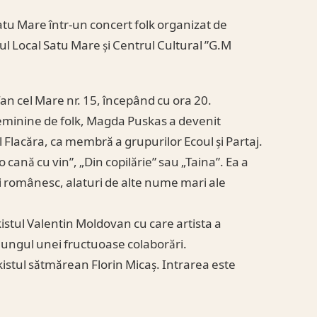
atu Mare într-un concert folk organizat de
ul Local Satu Mare și Centrul Cultural ”G.M
fan cel Mare nr. 15, începând cu ora 20.
feminine de folk, Magda Puskas a devenit
Flacăra, ca membră a grupurilor Ecoul și Partaj.
 cană cu vin”, „Din copilărie” sau „Taina”. Ea a
ui românesc, alaturi de alte nume mari ale
kistul Valentin Moldovan cu care artista a
lungul unei fructuoase colaborări.
kistul sătmărean Florin Micaș. Intrarea este