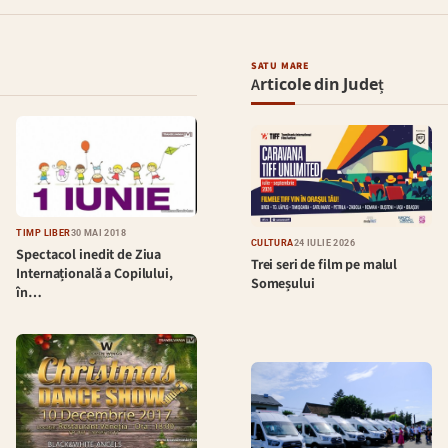
SATU MARE
Articole din Județ
TIMP LIBER
30 MAI 2018
CULTURĂ
24 IULIE 2026
Spectacol inedit de Ziua
Trei seri de film pe malul
Internațională a Copilului,
Someșului
în…