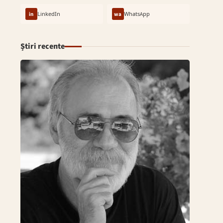
in
LinkedIn
wa
WhatsApp
Știri recente