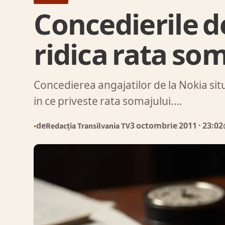
Concedierile 
ridica rata som
Concedierea angajatilor de la Nokia situ
in ce priveste rata somajului.…
de
Redacția Transilvania TV
3 octombrie 2011
· 23:02
●