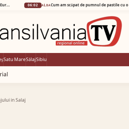
Cum am scăpat de pumnul de pastile cu o simplă apă m
06:02
ALBA
eș
Satu Mare
Sălaj
Sibiu
rial
ului in Salaj