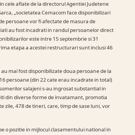
in cele aflate de la directorul Agentiei Judetene
arca, „societatea Cemacom face disponibilizari
88 de persoane vor fi afectate de masura de
iati au fost incadrati in randul persoanelor direct
nibilizarilor este intre 15 septembrie si 31
rima etapa a acestei restructurari sunt inclusi 46
, au mai fost disponibilizate doua persoane de la
6 persoane (din 22 cate erau incadrate in total)
omerilor salajeni s-au ingrosat substantial in
iti din diverse forme de invatamant, promotia
 zile, 478 de tineri, care, timp de sase luni, vor
.
pe o pozitie in mijlocul clasamentului national in