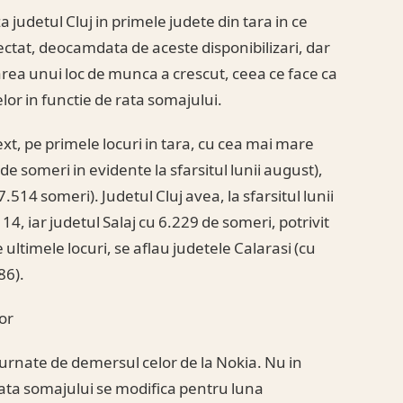
 judetul Cluj in primele judete din tara in ce
fectat, deocamdata de aceste disponibilizari, dar
area unui loc de munca a crescut, ceea ce face ca
or in functie de rata somajului.
ext, pe primele locuri in tara, cu cea mai mare
de someri in evidente la sfarsitul lunii august),
.514 someri). Judetul Cluj avea, la sfarsitul lunii
14, iar judetul Salaj cu 6.229 de someri, potrivit
 ultimele locuri, se aflau judetele Calarasi (cu
86).
or
asturnate de demersul celor de la Nokia. Nu in
, rata somajului se modifica pentru luna