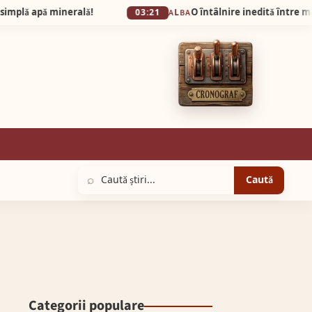
inerală!
03:21
ALBA
⌕
Caută
Categorii populare