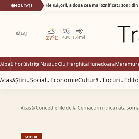
Silva Logistic Services. Muntele Bǎişorii, a doua cea mai oznificatǎ zonǎ din Europa, un colț de rai unde sălbăticia Apusenilor întâlnește liniștea profundă a brazilor falnici.
NOUTĂȚI
Parțial noros
SĂLAJ
27°C
43%
15 km/h
Alba
Bihor
Bistrița Năsăud
Cluj
Harghita
Hunedoara
Maramur
Acasă
Știri
Social
Economie
Cultură
Locuri
Edito
⌄
⌄
⌄
⌄
Acasă
/
Concedierile de la Cemacom ridica rata somaj
SOCIAL