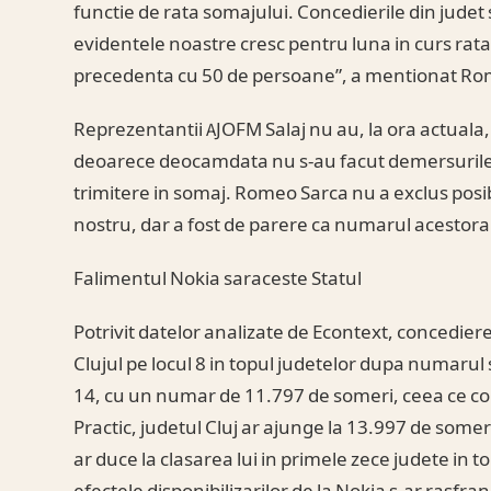
functie de rata somajului. Concedierile din judet 
evidentele noastre cresc pentru luna in curs rata 
precedenta cu 50 de persoane”, a mentionat Ro
Reprezentantii AJOFM Salaj nu au, la ora actuala, d
deoarece deocamdata nu s-au facut demersurile 
trimitere in somaj. Romeo Sarca nu a exclus posibil
nostru, dar a fost de parere ca numarul acestora 
Falimentul Nokia saraceste Statul
Potrivit datelor analizate de Econtext, concediere
Clujul pe locul 8 in topul judetelor dupa numarul s
14, cu un numar de 11.797 de someri, ceea ce co
Practic, judetul Cluj ar ajunge la 13.997 de someri
ar duce la clasarea lui in primele zece judete in to