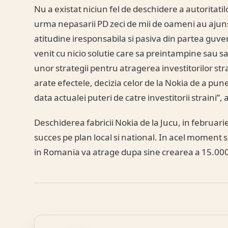
Nu a existat niciun fel de deschidere a autoritatil
urma nepasarii PD zeci de mii de oameni au ajuns
atitudine iresponsabila si pasiva din partea guve
venit cu nicio solutie care sa preintampine sau sa 
unor strategii pentru atragerea investitorilor str
arate efectele, decizia celor de la Nokia de a pune
data actualei puteri de catre investitorii straini”
Deschiderea fabricii Nokia de la Jucu, in februari
succes pe plan local si national. In acel moment 
in Romania va atrage dupa sine crearea a 15.000