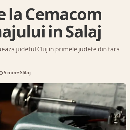
de la Cemacom
ajului in Salaj
eaza judetul Cluj in primele judete din tara
◷ 5 min
⌖ Sălaj