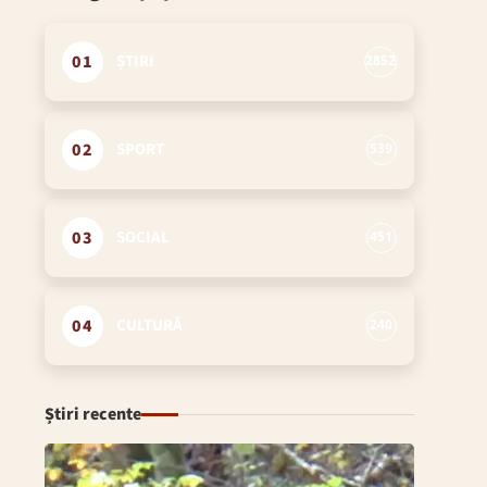
01
ȘTIRI
2852
02
SPORT
539
03
SOCIAL
451
04
CULTURĂ
240
Știri recente