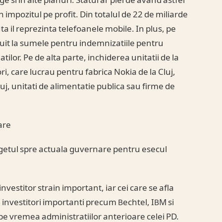
ge si in alte planuri. Statul ar pierde avand astfel
n impozitul pe profit. Din totalul de 22 de miliarde
a il reprezinta telefoanele mobile. In plus, pe
buit la sumele pentru indemnizatiile pentru
ilor. Pe de alta parte, inchiderea unitatii de la
ori, care lucrau pentru fabrica Nokia de la Cluj,
Cluj, unitati de alimentatie publica sau firme de
are
degetul spre actuala guvernare pentru esecul
nvestitor strain important, iar cei care se afla
, investitori importanti precum Bechtel, IBM si
 pe vremea administratiilor anterioare celei PD.