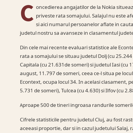
C
oncedierea angajatilor de la Nokia situeaza
priveste rata somajului. Salajul nu este a
si aici numarul persoanelor aflate in caut
judetul nostru sa avanseze in clasamentul judetel
Din cele mai recente evaluari statistice ale Econt
rata a somajului se situau judetul Dolj (cu 25.244 
Capitala (cu 21.631de someri) si judetul Iasi (cu 17
august, 11.797 de someri, ceea ce-l situa pe locul 
Econtext, ocupa locul 34. In acelasi clasament, pe
5.731 de someri), Tulcea (cu 4.630) si Ilfov (cu 2.8
Aproape 500 de tineri ingroasa randurile someril
Cifrele statisticile pentru judetul Cluj, au fost r
aceeasi proportie, dar si in cazul judetului Salaj