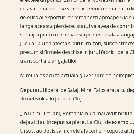
efectele disponibilizarilor de la Nokia s-ar rasfran
incasari mai reduse si implicit venituri mai mici di
de euro al exporturilor romanesti aproape 5 la sut
langa aceasta pierdere, statul va avea de contri
somaj si pentru reconversia profesionala a angajat
Jucu ar putea afecta si alti furnizori, subcontract
precum si firmele deschise in jurul fabricii de la 
transport ale angajatilor.
Mirel Talos acuza actuala guvernare de neimplic
Deputatul liberal de Salaj, Mirel Talos arata cu 
firmei Nokia in judetul Cluj.
„In ultimii trei ani, Romania nu a mai avut niciun i
deja aici au inceput sa plece. La Cluj, de exemplu
Ursus, au decis sa incheie afacerile incepute aici