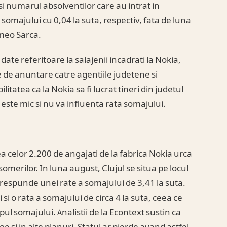
si numarul absolventilor care au intrat in
somajului cu 0,04 la suta, respectiv, fata de luna
meo Sarca.
ate referitoare la salajenii incadrati la Nokia,
de anuntare catre agentiile judetene si
itatea ca la Nokia sa fi lucrat tineri din judetul
este mic si nu va influenta rata somajului.
a celor 2.200 de angajati de la fabrica Nokia urca
omerilor. In luna august, Clujul se situa pe locul
respunde unei rate a somajului de 3,41 la suta.
 si o rata a somajului de circa 4 la suta, ceea ce
pul somajului. Analistii de la Econtext sustin ca