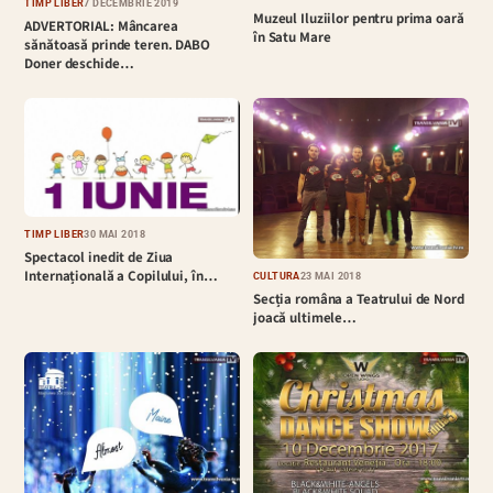
TIMP LIBER
7 DECEMBRIE 2019
Muzeul Iluziilor pentru prima oară
ADVERTORIAL: Mâncarea
în Satu Mare
sănătoasă prinde teren. DABO
Doner deschide…
TIMP LIBER
30 MAI 2018
Spectacol inedit de Ziua
Internațională a Copilului, în…
CULTURĂ
23 MAI 2018
Secția româna a Teatrului de Nord
joacă ultimele…