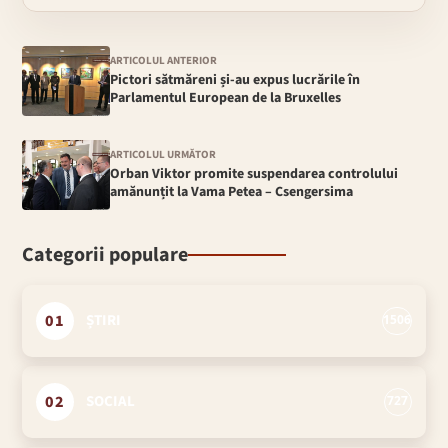
ARTICOLUL ANTERIOR
Pictori sătmăreni și-au expus lucrările în
Parlamentul European de la Bruxelles
ARTICOLUL URMĂTOR
Orban Viktor promite suspendarea controlului
amănunțit la Vama Petea – Csengersima
Categorii populare
01
ȘTIRI
1506
02
SOCIAL
727