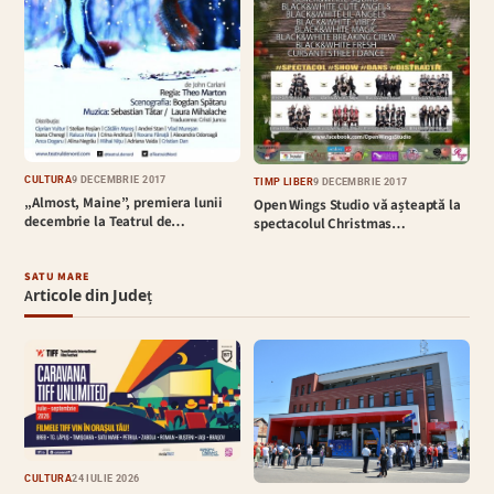
CULTURĂ
9 DECEMBRIE 2017
TIMP LIBER
9 DECEMBRIE 2017
„Almost, Maine”, premiera lunii
Open Wings Studio vă așteaptă la
decembrie la Teatrul de…
spectacolul Christmas…
SATU MARE
Articole din Județ
CULTURĂ
24 IULIE 2026