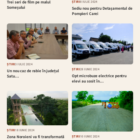
Trei seri de film pe malul
ȘTIRI
8 IULIE 2024
Someșului
Sediu nou pentru Detașamentul de
Pompieri Carei
ȘTIRI
3 IULIE 2024
ȘTIRI
28 IUNIE 2024
Un nou caz de rabie în județul
Opt microbuze electrice pentru
Satu…
elevi au sosit în…
ȘTIRI
18 IUNIE 2024
Zona Noroieni va fi transformată
ȘTIRI
10 IUNIE 2024