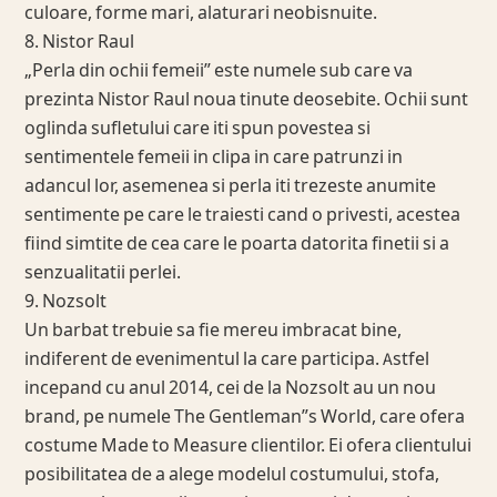
culoare, forme mari, alaturari neobisnuite.
8. Nistor Raul
„Perla din ochii femeii” este numele sub care va
prezinta Nistor Raul noua tinute deosebite. Ochii sunt
oglinda sufletului care iti spun povestea si
sentimentele femeii in clipa in care patrunzi in
adancul lor, asemenea si perla iti trezeste anumite
sentimente pe care le traiesti cand o privesti, acestea
fiind simtite de cea care le poarta datorita finetii si a
senzualitatii perlei.
9. Nozsolt
Un barbat trebuie sa fie mereu imbracat bine,
indiferent de evenimentul la care participa. Astfel
incepand cu anul 2014, cei de la Nozsolt au un nou
brand, pe numele The Gentleman”s World, care ofera
costume Made to Measure clientilor. Ei ofera clientului
posibilitatea de a alege modelul costumului, stofa,