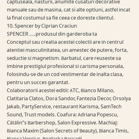
captuseala, nasturii, anumite cusaturi decorative
manuale sau de masina, cat si alte optiuni, astfel incat
la final costumul sa fie ceea ce doreste clientul.
10. Spencer by Ciprian Craciun
SPENCER …..produsul din garderoba ta
Conceptul sau creatia acestei colectii are in centrul
atentiei masculinitatea, un amestec de putere, forta,
seductie si magnetism. Barbatul, care reuseste sa
imbine prestigiul profesional si carisma personala,
folosindu-se de un cod vestimentar de inalta clasa,
pentru un succes garantat.
​​​Colaboratorii acestei editii: ATC, Bianco Milano,
Clatitaria Clatos, Dora Sandor, Fantezia Decor, Orsolya
Jakab, PartyService, restaurant Karisma, SamTech
Sound, Trust models. Coafura: Adriana Popescu,
Cătălin”s Barbershop, Salon Expressive. Machiaj:
Bianca Maxim (Salon Secrets of Beauty), Bianca Timis,
Bianca Verciuc, Boglarka Bacsadi.