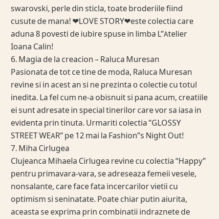
swarovski, perle din sticla, toate broderiile fiind
cusute de mana! ❤LOVE STORY❤este colectia care
aduna 8 povesti de iubire spuse in limba L”Atelier
Ioana Calin!
6. Magia de la creacion – Raluca Muresan
Pasionata de tot ce tine de moda, Raluca Muresan
revine si in acest an si ne prezinta o colectie cu totul
inedita. La fel cum ne-a obisnuit si pana acum, creatiile
ei sunt adresate in special tinerilor care vor sa iasa in
evidenta prin tinuta. Urmariti colectia ”GLOSSY
STREET WEAR” pe 12 mai la Fashion”s Night Out!
7. Miha Cirlugea
Clujeanca Mihaela Cirlugea revine cu colectia “Happy”
pentru primavara-vara, se adreseaza femeii vesele,
nonsalante, care face fata incercarilor vietii cu
optimism si seninatate. Poate chiar putin aiurita,
aceasta se exprima prin combinatii indraznete de