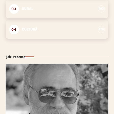
03
RURAL
493
04
CULTURĂ
420
Știri recente