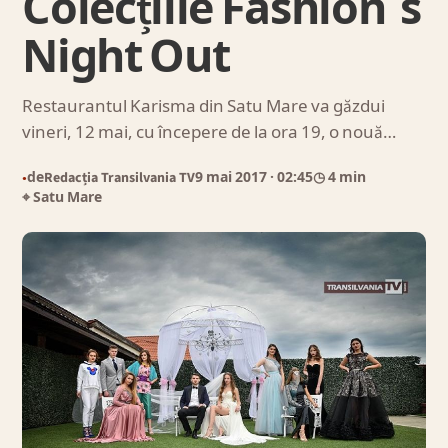
Colecțiile Fashion`s
Night Out
Restaurantul Karisma din Satu Mare va găzdui
vineri, 12 mai, cu începere de la ora 19, o nouă…
de
Redacția Transilvania TV
9 mai 2017
· 02:45
◷ 4 min
●
⌖ Satu Mare