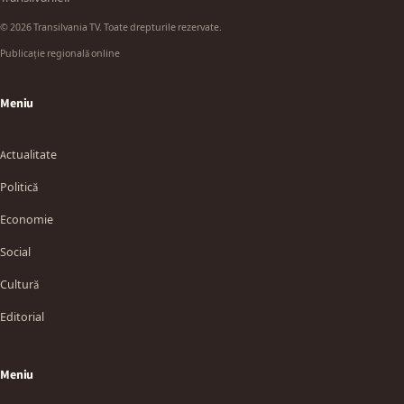
© 2026 Transilvania TV. Toate drepturile rezervate.
Publicație regională online
Meniu
Actualitate
Politică
Economie
Social
Cultură
Editorial
Meniu