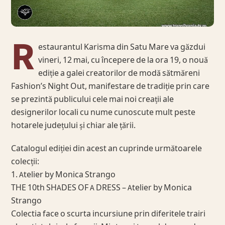
R
estaurantul Karisma din Satu Mare va găzdui
vineri, 12 mai, cu începere de la ora 19, o nouă
ediție a galei creatorilor de modă sătmăreni
Fashion’s Night Out, manifestare de tradiție prin care
se prezintă publicului cele mai noi creații ale
designerilor locali cu nume cunoscute mult peste
hotarele județului și chiar ale țării.
Catalogul ediției din acest an cuprinde următoarele
colecții:
1. Atelier by Monica Strango
THE 10th SHADES OF A DRESS – Atelier by Monica
Strango
Colectia face o scurta incursiune prin diferitele trairi