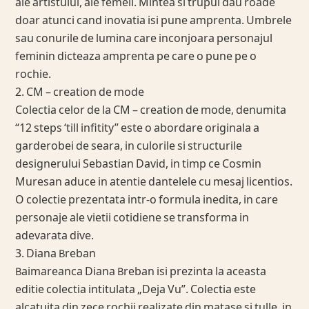
ale artistului, ale femeii. Mintea si trupul dau roade
doar atunci cand inovatia isi pune amprenta. Umbrele
sau conurile de lumina care inconjoara personajul
feminin dicteaza amprenta pe care o pune pe o
rochie.
2. CM – creation de mode
Colectia celor de la CM – creation de mode, denumita
“12 steps ‘till infitity” este o abordare originala a
garderobei de seara, in culorile si structurile
designerului Sebastian David, in timp ce Cosmin
Muresan aduce in atentie dantelele cu mesaj licentios.
O colectie prezentata intr-o formula inedita, in care
personaje ale vietii cotidiene se transforma in
adevarata dive.
3. Diana Breban
Baimareanca Diana Breban isi prezinta la aceasta
editie colectia intitulata „Deja Vu”. Colectia este
alcatuita din zece rochii realizate din matase si tulle, in