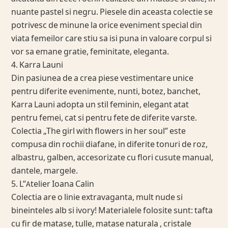
nuante pastel si negru. Piesele din aceasta colectie se
potrivesc de minune la orice eveniment special din
viata femeilor care stiu sa isi puna in valoare corpul si
vor sa emane gratie, feminitate, eleganta.
4. Karra Launi
Din pasiunea de a crea piese vestimentare unice
pentru diferite evenimente, nunti, botez, banchet,
Karra Launi adopta un stil feminin, elegant atat
pentru femei, cat si pentru fete de diferite varste.
Colectia „The girl with flowers in her soul” este
compusa din rochii diafane, in diferite tonuri de roz,
albastru, galben, accesorizate cu flori cusute manual,
dantele, margele.
5. L”Atelier Ioana Calin
Colectia are o linie extravaganta, mult nude si
bineinteles alb si ivory! Materialele folosite sunt: tafta
cu fir de matase, tulle, matase naturala , cristale