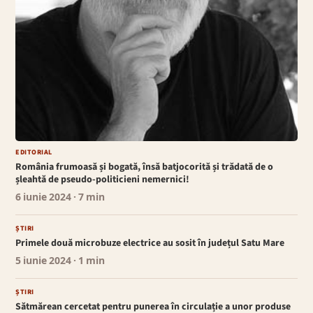
EDITORIAL
România frumoasă și bogată, însă batjocorită și trădată de o
șleahtă de pseudo-politicieni nemernici!
6 iunie 2024
· 7 min
ȘTIRI
Primele două microbuze electrice au sosit în județul Satu Mare
5 iunie 2024
· 1 min
ȘTIRI
Sătmărean cercetat pentru punerea în circulație a unor produse