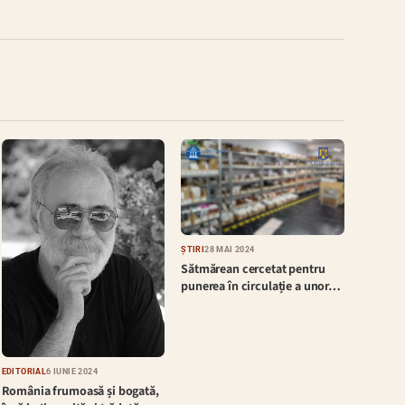
ȘTIRI
28 MAI 2024
Sătmărean cercetat pentru
punerea în circulație a unor…
EDITORIAL
6 IUNIE 2024
România frumoasă și bogată,