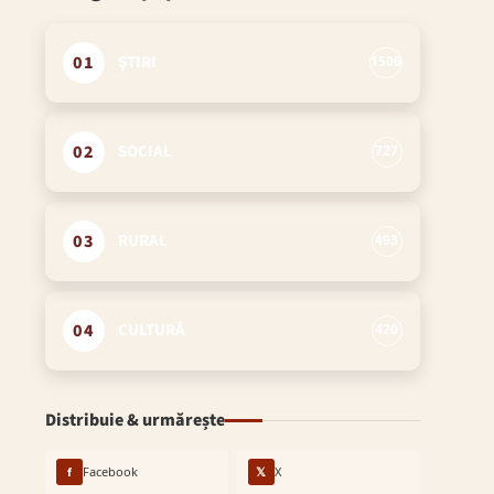
01
ȘTIRI
1506
02
SOCIAL
727
03
RURAL
493
04
CULTURĂ
420
Distribuie & urmărește
f
Facebook
𝕏
X