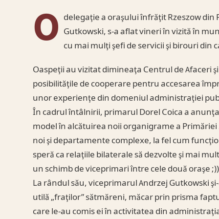
O
delegaţie a oraşului înfrăţit Rzeszow din 
Gutkowski, s-a aflat vineri în vizită în m
cu mai mulţi şefi de servicii şi birouri din
Oaspeţii au vizitat dimineaţa Centrul de Afaceri 
posibilităţile de cooperare pentru accesarea împ
unor experienţe din domeniul administraţiei pub
În cadrul întâlnirii, primarul Dorel Coica a anun
model în alcătuirea noii organigrame a Primăriei 
noi şi departamente complexe, la fel cum funcţi
speră ca relaţiile bilaterale să dezvolte şi mai mult
un schimb de viceprimari între cele două oraşe ;)
La rândul său, viceprimarul Andrzej Gutkowski şi-
utilă „fraţilor” sătmăreni, măcar prin prisma fapt
care le-au comis ei în activitatea din administraţi