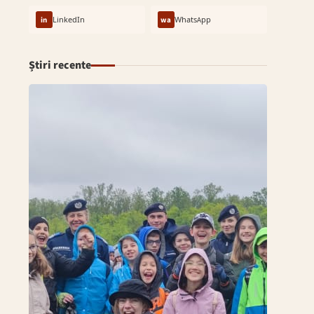
in
LinkedIn
wa
WhatsApp
Știri recente