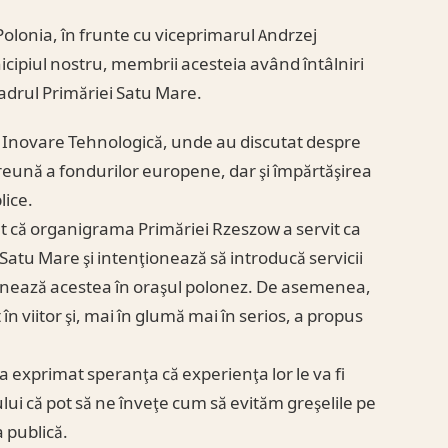
Polonia, în frunte cu viceprimarul Andrzej
unicipiul nostru, membrii acesteia având întâlniri
 cadrul Primăriei Satu Mare.
şi Inovare Tehnologică, unde au discutat despre
reună a fondurilor europene, dar şi împărtăşirea
lice.
ţat că organigrama Primăriei Rzeszow a servit ca
Satu Mare şi intenţionează să introducă servicii
onează acestea în oraşul polonez. De asemenea,
 în viitor şi, mai în glumă mai în serios, a propus
)
a exprimat speranţa că experienţa lor le va fi
ului că pot să ne înveţe cum să evităm greşelile pe
a publică.