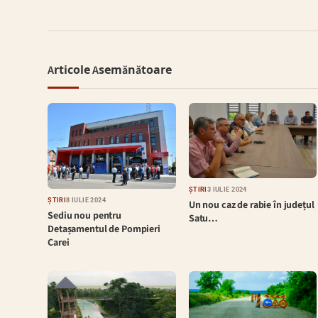
Articole Asemănătoare
ȘTIRI
3 IULIE 2024
ȘTIRI
8 IULIE 2024
Un nou caz de rabie în județul
Sediu nou pentru
Satu…
Detașamentul de Pompieri
Carei