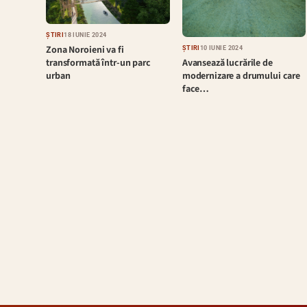
ȘTIRI
18 IUNIE 2024
Zona Noroieni va fi
ȘTIRI
10 IUNIE 2024
Avansează lucrările de
transformată într-un parc
modernizare a drumului care
urban
face…