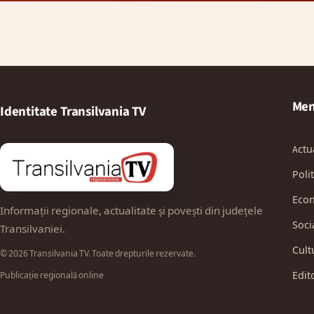
Men
Identitate Transilvania TV
Actu
Polit
Eco
Informații regionale, actualitate și povești din județele
Soci
Transilvaniei.
Cult
© 2026 Transilvania TV. Toate drepturile rezervate.
Edit
Publicație regională online