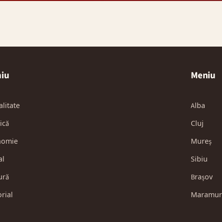
iu
Meniu
alitate
Alba
ică
Cluj
nomie
Mureș
al
Sibiu
ură
Brașov
orial
Maramur