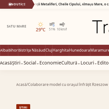
Silva Logistic Services. Munții Metaliferi, Cheile Cipului, Almașu Mare, o călătorie spre inima de piatră și verdeață a Apusenilor.
NOUTĂȚI
Senin
SATU MARE
29°C
51%
10 km/h
Alba
Bihor
Bistrița Năsăud
Cluj
Harghita
Hunedoara
Maramur
Acasă
Știri
Social
Economie
Cultură
Locuri
Edito
⌄
⌄
⌄
⌄
Acasă
/
Colaborare model cu oraşul înfrăţit Rzeszow
ȘTIRI