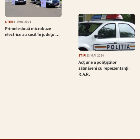
ȘTIRI
5 IUNIE 2024
Primele două microbuze
electrice au sosit în județul…
ȘTIRI
23 MAI 2024
Acțiune a polițiștilor
sătmăreni cu reprezentanții
R.A.R.