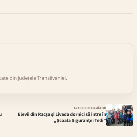
icate din județele Transilvaniei.
ARTICOLUL URMĂTOR
u
Elevii din Racșa și Livada dornici să intre în
„Școala Siguranței Tedi”