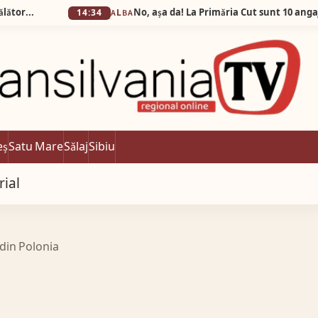
No, așa da! La Primăria Cut sunt 10 angajați și 38
14:34
ALBA
eș
Satu Mare
Sălaj
Sibiu
rial
 din Polonia