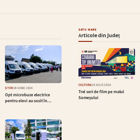
SATU MARE
Articole din Județ
CULTURĂ
24 IULIE 2026
ȘTIRI
28 IUNIE 2024
Trei seri de film pe malul
Opt microbuze electrice
Someșului
pentru elevi au sosit în…