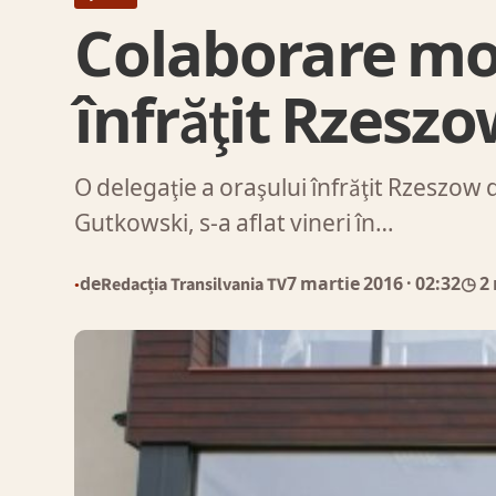
Colaborare mo
înfrăţit Rzeszo
O delegaţie a oraşului înfrăţit Rzeszow 
Gutkowski, s-a aflat vineri în…
de
Redacția Transilvania TV
7 martie 2016
· 02:32
◷ 2
●