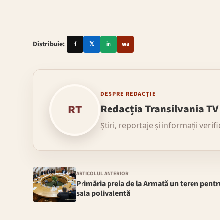
Distribuie:
f
𝕏
in
wa
DESPRE REDACȚIE
RT
Redacția Transilvania TV
Știri, reportaje și informații verif
ARTICOLUL ANTERIOR
Primăria preia de la Armată un teren pentr
sala polivalentă