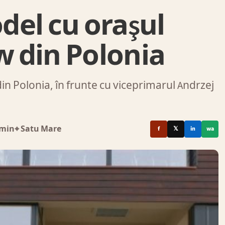
del cu oraşul
w din Polonia
din Polonia, în frunte cu viceprimarul Andrzej
 min
⌖ Satu Mare
f
𝕏
in
wa