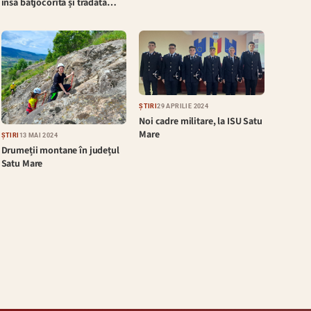
însă batjocorită și trădată…
ȘTIRI
29 APRILIE 2024
Noi cadre militare, la ISU Satu
Mare
ȘTIRI
13 MAI 2024
Drumeții montane în județul
Satu Mare