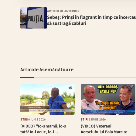
ARTICOLUL ANTERIOR
Sebeș: Prinşi în flagrant în timp ce încerca
să sustragă cabluri
Articole Asemănătoare
ȘTIRI
6 IUNIE 2026
ȘTIRI
2 IUNIE 2026
(VIDEO) ”Io-s mamă, io-s
(VIDEO) Veteranii
tată! Io-i aduc, io-i…
Aeroclubului Baia Mare se