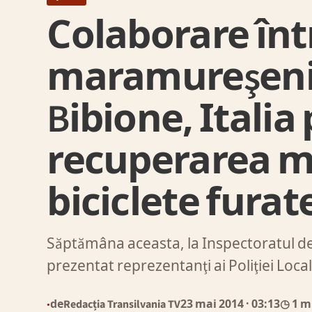
Colaborare între
maramureşeni ş
Bibione, Italia
recuperarea m
biciclete furate
Săptămâna aceasta, la Inspectoratul de
prezentat reprezentanţi ai Poliţiei Loca
de
Redacția Transilvania TV
23 mai 2014
· 03:13
◷ 1 m
●