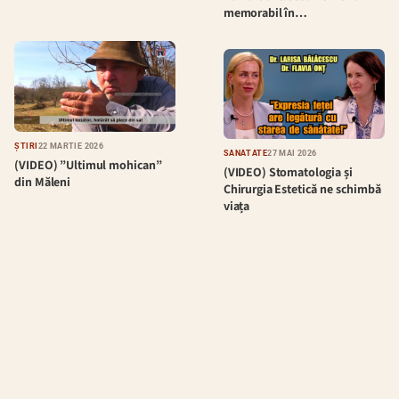
memorabil în…
ȘTIRI
22 MARTIE 2026
SĂNĂTATE
27 MAI 2026
(VIDEO) ”Ultimul mohican”
(VIDEO) Stomatologia și
din Măleni
Chirurgia Estetică ne schimbă
viața