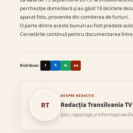
percheziţie domiciliară şi au găsit 16 biciclete d
aparat foto, provenite din comiterea de furturi.
O parte dintre aceste bunuri au fost predate autor
Cercetările continuă pentru documentarea întregii
Distribuie:
f
𝕏
in
wa
DESPRE REDACȚIE
RT
Redacția Transilvania TV
Știri, reportaje și informații verif