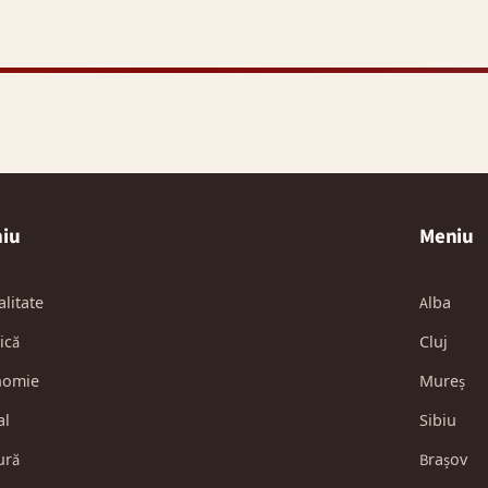
iu
Meniu
alitate
Alba
ică
Cluj
nomie
Mureș
al
Sibiu
ură
Brașov