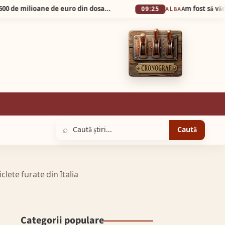
FACIAS sesizează DNA în cazul prejudiciului de 600 de milioane de euro din dosarul Pfizer. Cei vinovați trebuie să plăteasca.
09:25
ALBA
⌕
Caută
clete furate din Italia
Categorii populare