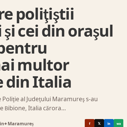
 poliţiştii
i cei din oraşul
 pentru
ai multor
 din Italia
 Poliţie al Judeţului Maramureş s-au
le Bibione, Italia cărora…
in
⌖ Maramureș
f
𝕏
in
wa