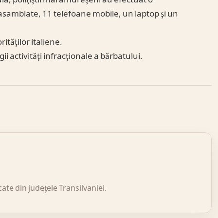
ezasamblate, 11 telefoane mobile, un laptop şi un
ităţilor italiene.
 activităţi infracţionale a bărbatului.
icate din județele Transilvaniei.