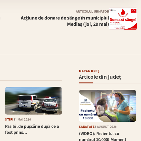
ARTICOLUL URMĂTOR
u
Acțiune de donare de sânge în municipiul
Mediaș (joi, 29 mai)
MARAMUREȘ
Articole din Județ
ȘTIRI
31 MAI 2026
Pasibil de pușcărie după ce a
SĂNĂTATE
3 AUGUST 2026
fost prins…
(VIDEO): Pacientul cu
numărul 10.000! Moment