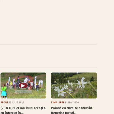
▶
SPORT
29 IULIE 2026
TIMP LIBER
31 MAI 2026
(VIDEO): Cei mai buni arcași s-
Poiana cu Narcise a atras în
au întrecut în…
Repedea turiști…