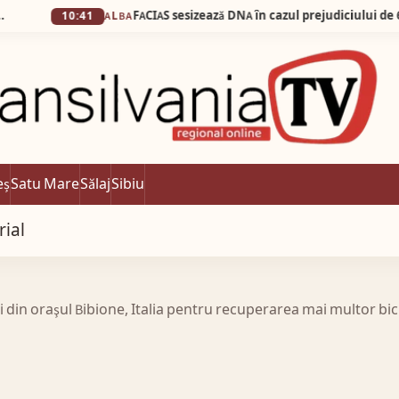
10:41
ALBA
eș
Satu Mare
Sălaj
Sibiu
rial
i din oraşul Bibione, Italia pentru recuperarea mai multor bici