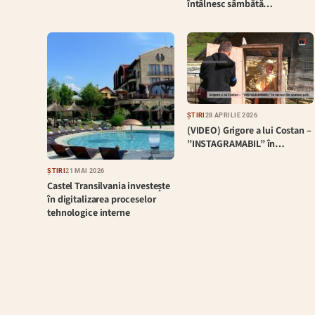
întâlnesc sâmbătă…
ȘTIRI
28 APRILIE 2026
(VIDEO) Grigore a lui Costan –
”INSTAGRAMABIL” în…
ȘTIRI
21 MAI 2026
Castel Transilvania investește
în digitalizarea proceselor
tehnologice interne