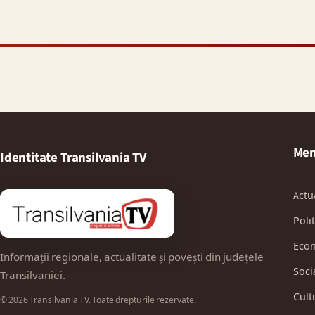
Men
Identitate Transilvania TV
Actu
Polit
Eco
Informații regionale, actualitate și povești din județele
Soci
Transilvaniei.
Cult
© 2026 Transilvania TV. Toate drepturile rezervate.