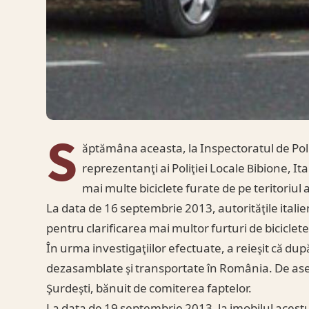
S
ăptămâna aceasta, la Inspectoratul de Pol
reprezentanţi ai Poliţiei Locale Bibione, It
mai multe biciclete furate de pe teritoriul a
La data de 16 septembrie 2013, autorităţile italie
pentru clarificarea mai multor furturi de biciclete d
În urma investigaţiilor efectuate, a reieşit că dup
dezasamblate şi transportate în România. De aseme
Şurdeşti, bănuit de comiterea faptelor.
La data de 19 septembrie 2013, la imobilul acestu