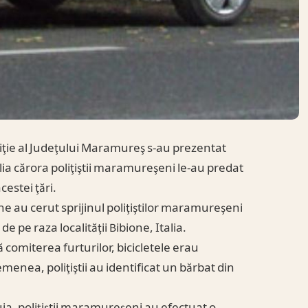
iţie al Judeţului Maramureş s-au prezentat
alia cărora poliţiştii maramureşeni le-au predat
cestei ţări.
ne au cerut sprijinul poliţiştilor maramureşeni
e pe raza localităţii Bibione, Italia.
ă comiterea furturilor, bicicletele erau
nea, poliţiştii au identificat un bărbat din
ia, poliţiştii maramureşeni au efectuat o