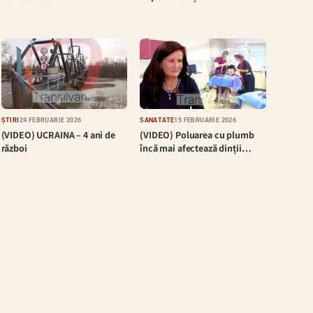
ȘTIRI
24 FEBRUARIE 2026
SĂNĂTATE
15 FEBRUARIE 2026
(VIDEO) UCRAINA – 4 ani de
(VIDEO) Poluarea cu plumb
război
încă mai afectează dinții…