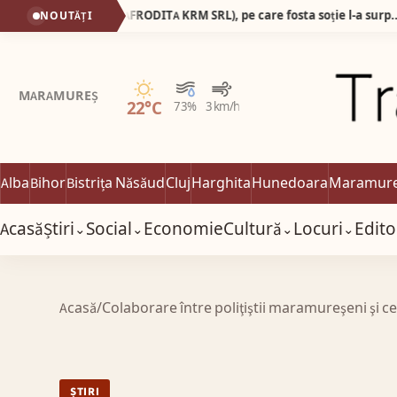
Ginecologul Mostafa Ismail (SC AFRODITA KRM SRL), pe care fosta soție l-a surprins dezbrăcat de la brâu în jos în timp ce consulta o pacientă complet dezbrăcată, a pierdut procesul cu presa!
NOUTĂȚI
Senin
MARAMUREȘ
22°C
73%
3 km/h
Alba
Bihor
Bistrița Năsăud
Cluj
Harghita
Hunedoara
Maramur
Acasă
Știri
Social
Economie
Cultură
Locuri
Edito
⌄
⌄
⌄
⌄
Acasă
/
Colaborare între poliţiştii maramureşeni şi ce
ȘTIRI