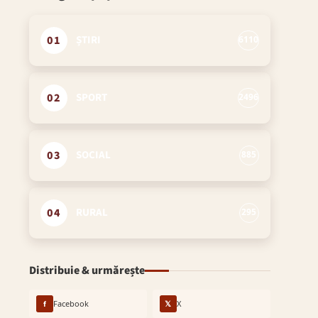
01
ȘTIRI
6110
02
SPORT
2496
03
SOCIAL
885
04
RURAL
295
Distribuie & urmărește
f
Facebook
𝕏
X