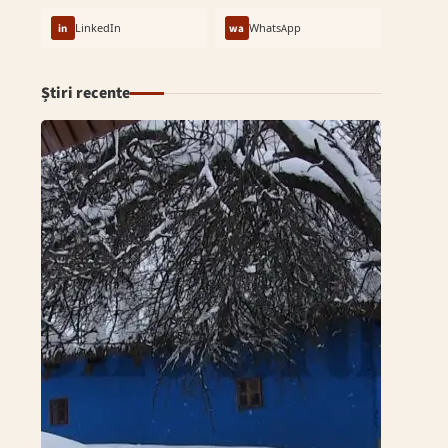
in
LinkedIn
wa
WhatsApp
Știri recente