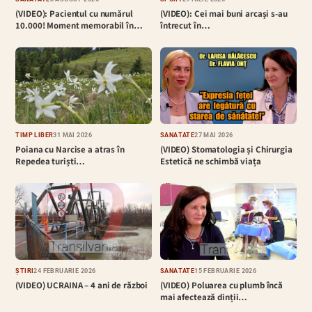
(VIDEO): Pacientul cu numărul
(VIDEO): Cei mai buni arcași s-au
10.000! Moment memorabil în…
întrecut în…
TIMP LIBER
31 MAI 2026
SĂNĂTATE
27 MAI 2026
Poiana cu Narcise a atras în
(VIDEO) Stomatologia și Chirurgia
Repedea turiști…
Estetică ne schimbă viața
ȘTIRI
24 FEBRUARIE 2026
SĂNĂTATE
15 FEBRUARIE 2026
(VIDEO) UCRAINA – 4 ani de război
(VIDEO) Poluarea cu plumb încă
mai afectează dinții…