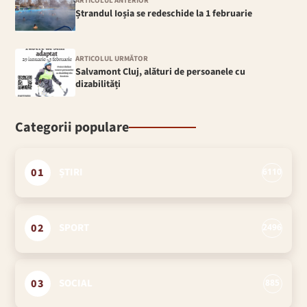
ARTICOLUL ANTERIOR
Ștrandul Ioșia se redeschide la 1 februarie
ARTICOLUL URMĂTOR
Salvamont Cluj, alături de persoanele cu
dizabilități
Categorii populare
01
ȘTIRI
6110
02
SPORT
2496
03
SOCIAL
885