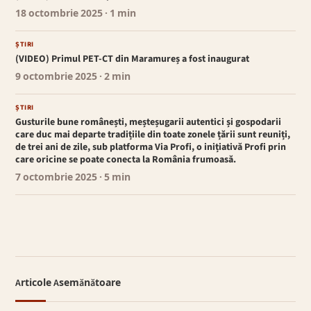
18 octombrie 2025
· 1 min
ȘTIRI
(VIDEO) Primul PET-CT din Maramureș a fost inaugurat
9 octombrie 2025
· 2 min
ȘTIRI
Gusturile bune românești, meșteșugarii autentici și gospodarii
care duc mai departe tradițiile din toate zonele țării sunt reuniți,
de trei ani de zile, sub platforma Via Profi, o inițiativă Profi prin
care oricine se poate conecta la România frumoasă.
7 octombrie 2025
· 5 min
Articole Asemănătoare