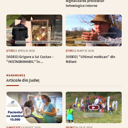
digitalizarea proceselor
tehnologice interne
ȘTIRI
28 APRILIE 2026
ȘTIRI
22 MARTIE 2026
(VIDEO) Grigore a lui Costan –
(VIDEO) ”Ultimul mohican” din
”INSTAGRAMABIL” în…
Măleni
MARAMUREȘ
Articole din Județ
▶
SĂNĂTATE
3 AUGUST 2026
SPORT
29 IULIE 2026