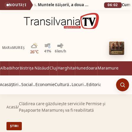
Silva Logistic Services. Muntele Bǎişorii, a doua cea mai oznificatǎ zonǎ din Europa, un colț de rai unde sălbăticia Apusenilor întâlnește liniștea profundă a brazilor falnici.
NOUTĂȚI
06:02
Parțial noros
MARAMUREȘ
26°C
41%
6 km/h
Alba
Bihor
Bistrița Năsăud
Cluj
Harghita
Hunedoara
Maramureș
Satu 
Acasă
Știri
Social
Economie
Cultură
Locuri
Editorial
⌄
⌄
⌄
⌄
Caut
Clădirea care găzduiește serviciile Permise și
Acasă
/
Pașapoarte Maramureș va fi reabilitată
ȘTIRI