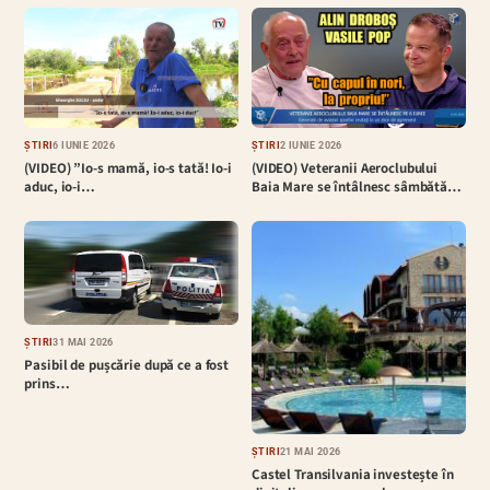
ȘTIRI
6 IUNIE 2026
ȘTIRI
2 IUNIE 2026
(VIDEO) ”Io-s mamă, io-s tată! Io-i
(VIDEO) Veteranii Aeroclubului
aduc, io-i…
Baia Mare se întâlnesc sâmbătă…
ȘTIRI
31 MAI 2026
Pasibil de pușcărie după ce a fost
prins…
ȘTIRI
21 MAI 2026
Castel Transilvania investește în