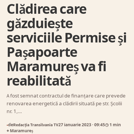
Clădirea care
găzduiește
serviciile Permise și
Pașapoarte
Maramureș va fi
reabilitată
A fost semnat contractul de finanțare care prevede
renovarea energetică a clădirii situată pe str. Școlii
nr. 1,…
de
Redacția Transilvania TV
27 ianuarie 2023
· 09:45
◷ 1 min
●
⌖ Maramureș