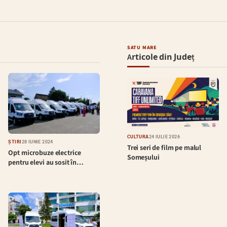
SATU MARE
Articole din Județ
CULTURĂ
24 IULIE 2026
ȘTIRI
28 IUNIE 2024
Trei seri de film pe malul
Opt microbuze electrice
Someșului
pentru elevi au sosit în…