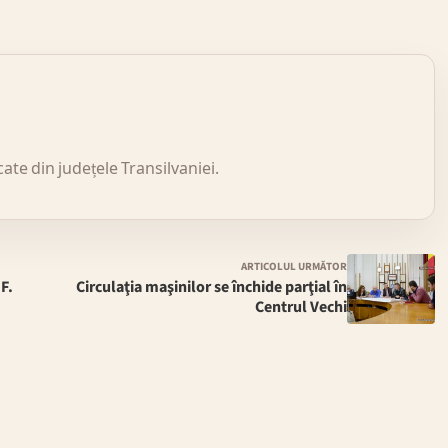
icate din județele Transilvaniei.
ARTICOLUL URMĂTOR
.F.
Circulaţia maşinilor se închide parţial în
Centrul Vechi