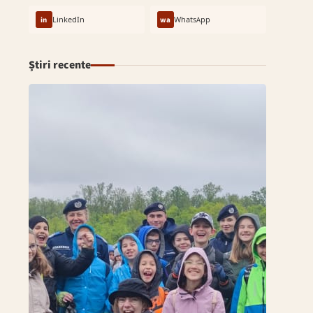
in
LinkedIn
wa
WhatsApp
Știri recente