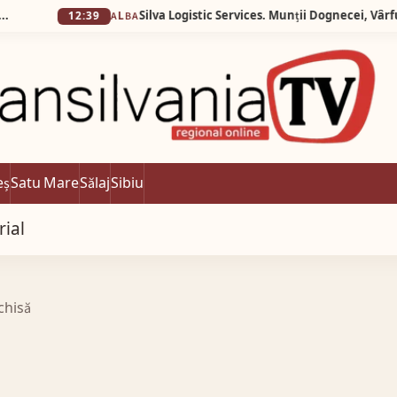
12:39
ALBA
eș
Satu Mare
Sălaj
Sibiu
rial
nchisă