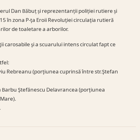
ul Dan Băbuț și reprezentanții poliției rutiere și
 în zona P-ţa Eroii Revoluţiei circulaţia rutieră
rilor de toaletare a arborilor.
ii carosabile şi a scuarului intens circulat fapt ce
.
tfel:
viu Rebreanu (porţiunea cuprinsă între str.Ştefan
da Barbu Ştefănescu Delavrancea (porţiunea
l Mare).
.