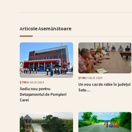
Articole Asemănătoare
ȘTIRI
3 IULIE 2024
ȘTIRI
8 IULIE 2024
Un nou caz de rabie în județul
Sediu nou pentru
Satu…
Detașamentul de Pompieri
Carei