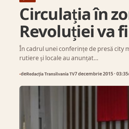
Circulația în zo
Revoluției va fi
În cadrul unei conferințe de presă city 
rutiere și locale au anunțat…
de
Redacția Transilvania TV
7 decembrie 2015
· 03:35
●