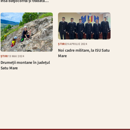
însă batjocorită și trădată…
ȘTIRI
29 APRILIE 2024
Noi cadre militare, la ISU Satu
Mare
ȘTIRI
13 MAI 2024
Drumeții montane în județul
Satu Mare