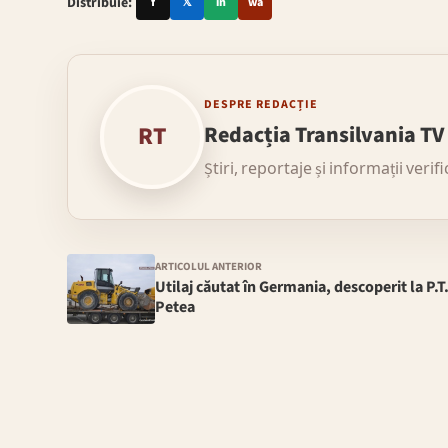
Distribuie:
f
𝕏
in
wa
DESPRE REDACȚIE
RT
Redacția Transilvania TV
Știri, reportaje și informații verif
ARTICOLUL ANTERIOR
Utilaj căutat în Germania, descoperit la P.T
Petea