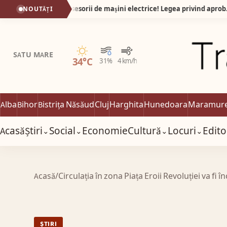
O veste foarte bună pentru posesorii de mașini electrice! Legea privind aprobarea Ordonanței de Urgență nr. 4/2026 a fost promulgată de președintele României și publicată în Monitorul Oficial.
NOUTĂȚI
Senin
SATU MARE
34°C
31%
4 km/h
Alba
Bihor
Bistrița Năsăud
Cluj
Harghita
Hunedoara
Maramur
Acasă
Știri
Social
Economie
Cultură
Locuri
Edito
⌄
⌄
⌄
⌄
Acasă
/
Circulația în zona Piața Eroii Revoluției va fi î
ȘTIRI