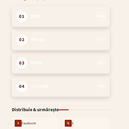
01
ȘTIRI
1506
02
SOCIAL
727
03
RURAL
493
04
CULTURĂ
420
Distribuie & urmărește
f
Facebook
𝕏
X