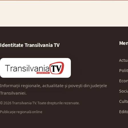
Men
Identitate Transilvania TV
Actu
Polit
Eco
Informații regionale, actualitate și povești din județele
Soci
Transilvaniei.
Cult
© 2026 Transilvania TV. Toate drepturile rezervate.
Edit
Publicație regională online