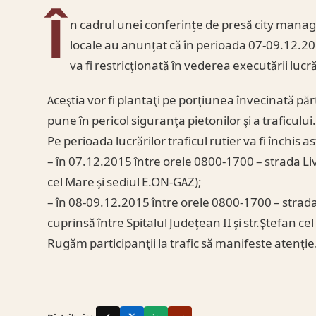
Î
n cadrul unei conferințe de presă city manager
locale au anunțat că în perioada 07-09.12.2015
va fi restricţionată în vederea executării lucră
Aceştia vor fi plantaţi pe porţiunea învecinată părţ
pune în pericol siguranţa pietonilor şi a traficului
Pe perioada lucrărilor traficul rutier va fi închis as
– în 07.12.2015 între orele 0800-1700 – strada Li
cel Mare şi sediul E.ON-GAZ);
– în 08-09.12.2015 între orele 0800-1700 – stra
cuprinsă între Spitalul Judeţean II şi str.Ştefan ce
Rugăm participanţii la trafic să manifeste atenţie