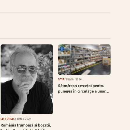
ȘTIRI
28 MAI 2024
Sătmărean cercetat pentru
punerea în circulație a unor…
EDITORIAL
6 IUNIE 2024
România frumoasă și bogată,