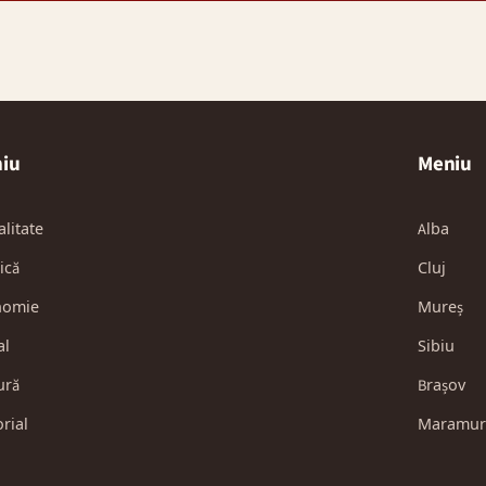
iu
Meniu
alitate
Alba
ică
Cluj
nomie
Mureș
al
Sibiu
ură
Brașov
orial
Maramur