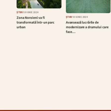
ȘTIRI
18 IUNIE 2024
Zona Noroieni va fi
ȘTIRI
10 IUNIE 2024
Avansează lucrările de
transformată într-un parc
modernizare a drumului care
urban
face…