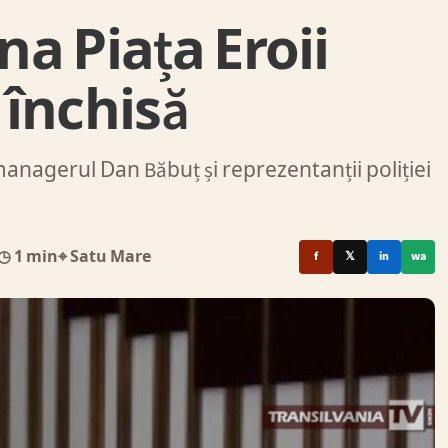
na Piața Eroii
 închisă
managerul Dan Băbuț și reprezentanții poliției
◷ 1 min
⌖ Satu Mare
f
𝕏
in
wa