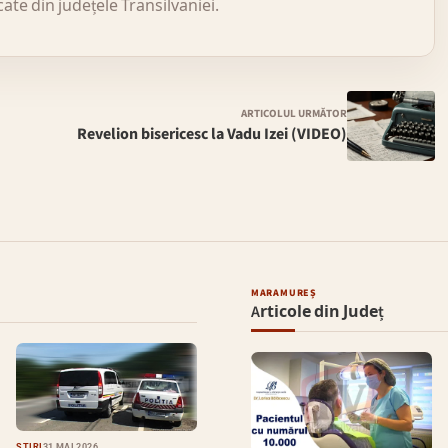
icate din județele Transilvaniei.
ARTICOLUL URMĂTOR
Revelion bisericesc la Vadu Izei (VIDEO)
MARAMUREȘ
Articole din Județ
ȘTIRI
31 MAI 2026