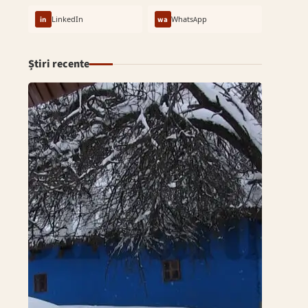
in
LinkedIn
wa
WhatsApp
Știri recente