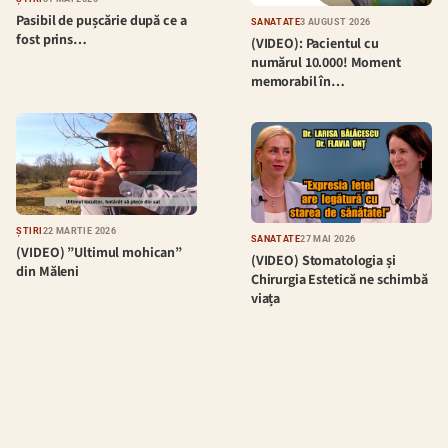
Pasibil de pușcărie după ce a
SĂNĂTATE
3 AUGUST 2026
fost prins…
(VIDEO): Pacientul cu
numărul 10.000! Moment
memorabil în…
ȘTIRI
22 MARTIE 2026
SĂNĂTATE
27 MAI 2026
(VIDEO) ”Ultimul mohican”
(VIDEO) Stomatologia și
din Măleni
Chirurgia Estetică ne schimbă
viața