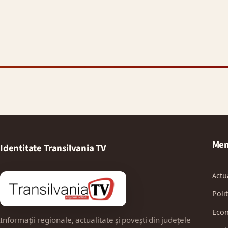
Men
Identitate Transilvania TV
Actu
Polit
Eco
Informații regionale, actualitate și povești din județele