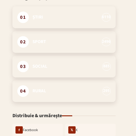
01
ȘTIRI
6110
02
SPORT
2496
03
SOCIAL
885
04
RURAL
295
Distribuie & urmărește
f
Facebook
𝕏
X