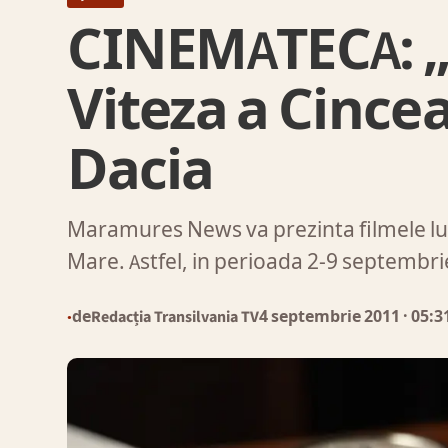
CINEMATECA: „F
Viteza a Cince
Dacia
Maramures News va prezinta filmele lun
Mare. Astfel, in perioada 2-9 septembr
de
Redacția Transilvania TV
4 septembrie 2011
· 05:3
●