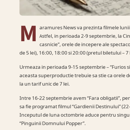
M
aramures News va prezinta filmele luni
Astfel, in perioada 2-9 septembrie, la C
casnicie”, orele de incepere ale spectacol
de 5 lei), 16:00, 18:00 si 20:00 (pretul biletului – 7 l
Urmeaza in perioada 9-15 septembrie – “Furios si 
aceasta superproductie trebuie sa stie ca orele de
la un tarif unic de 7 lei.
Intre 16-22 septembrie avem “Fara obligatii”, pe
sa fie programat filmul “Gardienii Destinului” (2
Inceputul de luna octombrie aduce pentru singur
“Pinguinii Domnului Popper”.