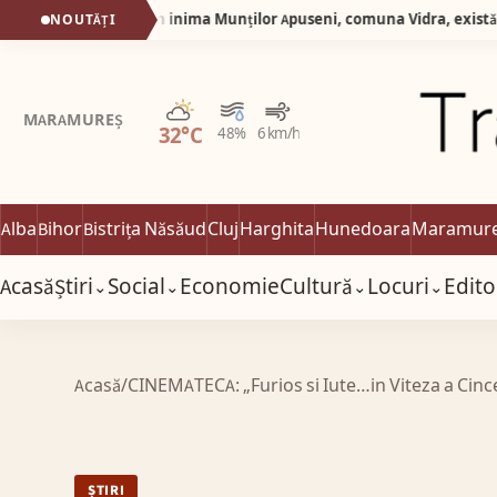
Silva Logistic Services. În inima Munților Apuseni, comuna Vidra, există un loc care pare să fi rămas prins între două lumi: prezentul liniștit al satului de munte și trecutul îndepărtat al unei mări dispărute, Dealul cu Melci.
NOUTĂȚI
Parțial noros
MARAMUREȘ
32°C
48%
6 km/h
Alba
Bihor
Bistrița Năsăud
Cluj
Harghita
Hunedoara
Maramur
Acasă
Știri
Social
Economie
Cultură
Locuri
Edito
⌄
⌄
⌄
⌄
Acasă
/
CINEMATECA: „Furios si Iute…in Viteza a Cinc
ȘTIRI