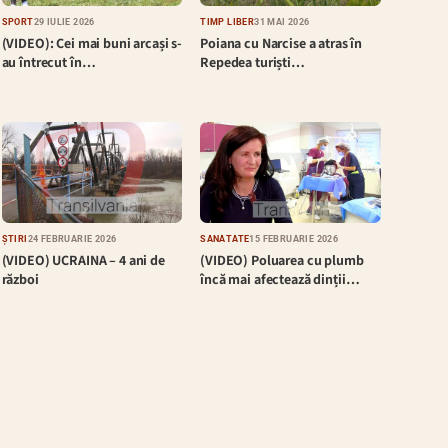
SPORT
29 IULIE 2026
TIMP LIBER
31 MAI 2026
(VIDEO): Cei mai buni arcași s-
Poiana cu Narcise a atras în
au întrecut în…
Repedea turiști…
ȘTIRI
24 FEBRUARIE 2026
SĂNĂTATE
15 FEBRUARIE 2026
(VIDEO) UCRAINA – 4 ani de
(VIDEO) Poluarea cu plumb
război
încă mai afectează dinții…