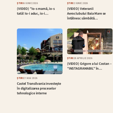
ȘTIRI
6 IUNIE 2026
ȘTIRI
2 IUNIE 2026
(VIDEO) ”Io-s mamă, io-s
(VIDEO) Veteranii
tată! Io-i aduc, io-i…
Aeroclubului Baia Mare se
întâlnesc sâmbătă…
ȘTIRI
28 APRILIE 2026
(VIDEO) Grigore a lui Costan –
”INSTAGRAMABIL” în…
ȘTIRI
21 MAI 2026
Castel Transilvania investește
în digitalizarea proceselor
tehnologice interne