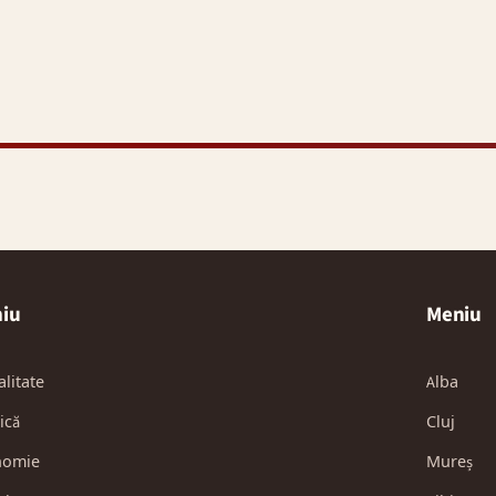
iu
Meniu
alitate
Alba
ică
Cluj
nomie
Mureș