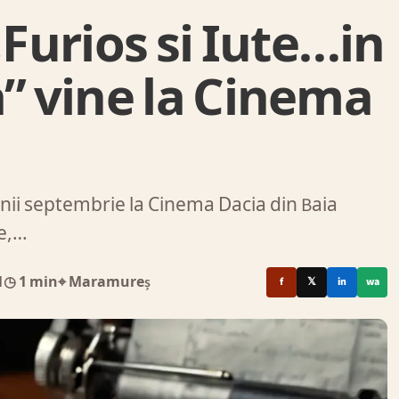
urios si Iute…in
a” vine la Cinema
ii septembrie la Cinema Dacia din Baia
ie,…
1
◷ 1 min
⌖ Maramureș
f
𝕏
in
wa