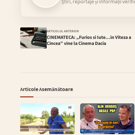
Știri, reportaje și informații verif
ARTICOLUL ANTERIOR
CINEMATECA: „Furios si Iute…in Viteza a
Cincea” vine la Cinema Dacia
Articole Asemănătoare