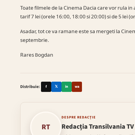
Toate filmele de la Cinema Dacia care vor rula in
tarif 7 lei (orele 16:00, 18:00 si 20:00) si de 5 lei (
Asadar, tot ce va ramane este sa mergeti la Cinem
septembrie.
Rares Bogdan
Distribuie:
f
𝕏
in
wa
DESPRE REDACȚIE
RT
Redacția Transilvania TV