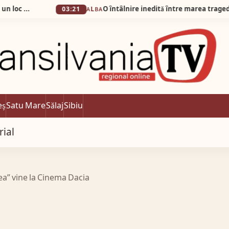
03:21
ALBA
eș
Satu Mare
Sălaj
Sibiu
rial
ea” vine la Cinema Dacia