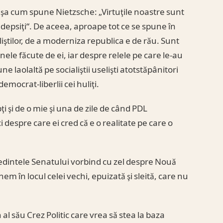
 aşa cum spune Nietzsche: „Virtuţile noastre sunt
epsiţi“. De aceea, aproape tot ce se spune în
liştilor, de a moderniza republica e de rău. Sunt
ele făcute de ei, iar despre relele pe care le-au
e laolaltă pe socialiştii uselişti atotstăpânitori
democrat-liberlii cei huliţi.
ţi şi de o mie şi una de zile de când PDL
 despre care ei cred că e o realitate pe care o
eşedintele Senatului vorbind cu zel despre Nouă
em în locul celei vechi, epuizată şi sleită, care nu
l său Crez Politic care vrea să stea la baza