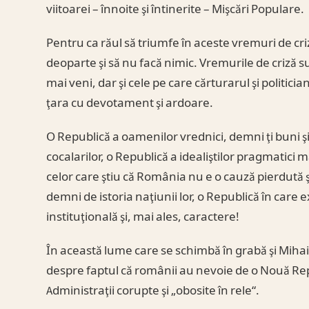
viitoarei – înnoite şi întinerite – Mişcări Populare.
Pentru ca răul să triumfe în aceste vremuri de cri
deoparte şi să nu facă nimic. Vremurile de criză su
mai veni, dar şi cele pe care cărturarul şi politician
ţara cu devotament şi ardoare.
O Republică a oamenilor vrednici, demni ţi buni ş
cocalarilor, o Republică a idealiştilor pragmatici 
celor care ştiu că România nu e o cauză pierdută 
demni de istoria naţiunii lor, o Republică în car
instituţională şi, mai ales, caractere!
În această lume care se schimbă în grabă şi Miha
despre faptul că românii au nevoie de o Nouă Republ
Administraţii corupte şi „obosite în rele“.