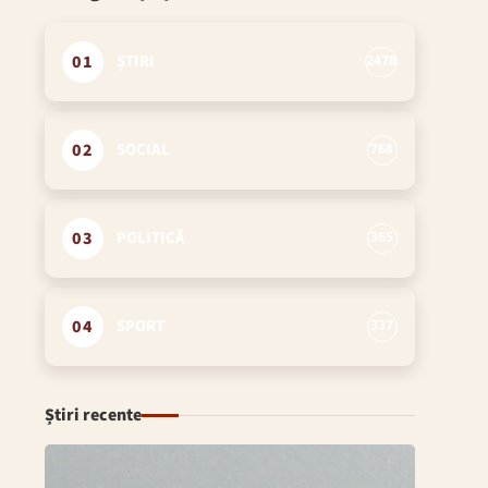
01
ȘTIRI
2478
02
SOCIAL
768
03
POLITICĂ
365
04
SPORT
337
Știri recente