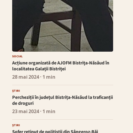
SOCIAL
Acțiune organizată de AJOFM Bistriţa-Năsăud în
localitatea Galaţii Bistriţei
28 mai 2024
· 1 min
ȘTIRI
Percheziții în județul Bistrița-Năsăud la traficanții
de droguri
23 mai 2024
· 1 min
ȘTIRI
Șofer reținut de polițiștii din Sângeroz-Băi