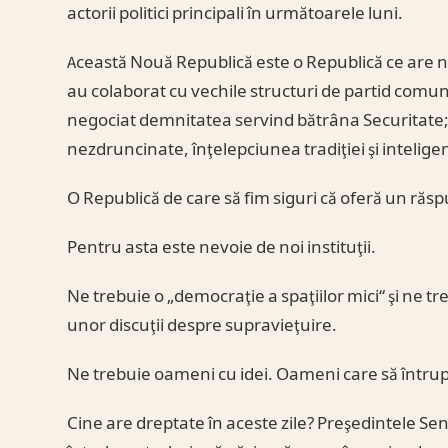
actorii politici principali în următoarele luni.
Această Nouă Republică este o Republică ce are n
au colaborat cu vechile structuri de partid comun
negociat demnitatea servind bătrâna Securitate; No
nezdruncinate, înţelepciunea tradiţiei şi intelige
O Republică de care să fim siguri că oferă un răsp
Pentru asta este nevoie de noi instituţii.
Ne trebuie o „democraţie a spaţiilor mici“ şi ne tr
unor discuţii despre supravieţuire.
Ne trebuie oameni cu idei. Oameni care să întrup
Cine are dreptate în aceste zile? Preşedintele S