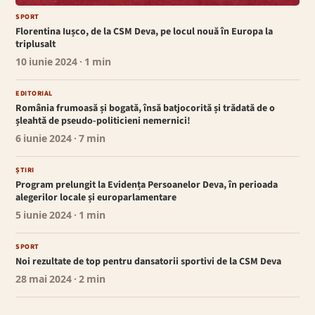
SPORT
Florentina Iușco, de la CSM Deva, pe locul nouă în Europa la
triplusalt
10 iunie 2024
· 1 min
EDITORIAL
România frumoasă și bogată, însă batjocorită și trădată de o
șleahtă de pseudo-politicieni nemernici!
6 iunie 2024
· 7 min
ȘTIRI
Program prelungit la Evidența Persoanelor Deva, în perioada
alegerilor locale și europarlamentare
5 iunie 2024
· 1 min
SPORT
Noi rezultate de top pentru dansatorii sportivi de la CSM Deva
28 mai 2024
· 2 min