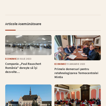
Articole Asemănătoare
ECONOMIE
20 IULIE 2023
Compania „Paul Rauschert
ECONOMIE
19 IANUARIE 2023
România” doreşte să îşi
Primele demersuri pentru
dezvolte…
retehnologizarea Termocentralei
Mintia