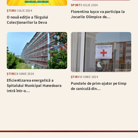
SPORT
3 IULIE 2024
Florentina Iușco va participa la
ȘTIRI
8 IULIE 2024
Jocurile Olimpice de…
O nouă ediție a Târgului
Colecționarilor la Deva
ȘTIRI
28 IUNIE 2024
ȘTIRI
18 IUNIE 2024
Eficientizarea energetică a
Punctele de prim-ajutor pe timp
Spitalului Municipal Hunedoara
de caniculă din…
intră într-o…