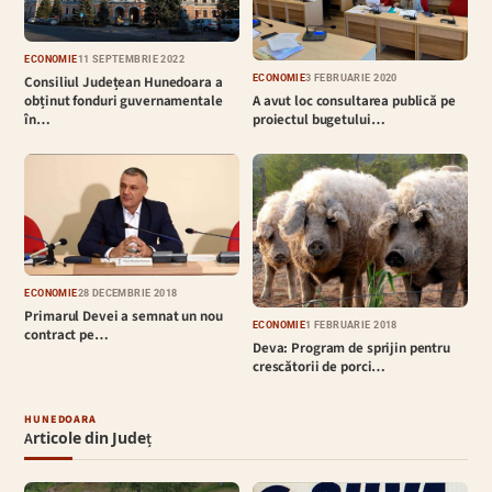
ECONOMIE
11 SEPTEMBRIE 2022
ECONOMIE
3 FEBRUARIE 2020
Consiliul Județean Hunedoara a
A avut loc consultarea publică pe
obținut fonduri guvernamentale
proiectul bugetului…
în…
ECONOMIE
28 DECEMBRIE 2018
Primarul Devei a semnat un nou
ECONOMIE
1 FEBRUARIE 2018
contract pe…
Deva: Program de sprijin pentru
crescătorii de porci…
HUNEDOARA
Articole din Județ