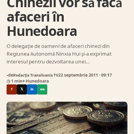
Chinezii vor să facă
afaceri în
Hunedoara
O delegaţie de oameni de afaceri chinezi din
Regiunea Autonomă Ninxia Hui şi-a exprimat
interesul pentru dezvoltarea unei…
de
Redacția Transilvania TV
22 septembrie 2011
· 09:17
●
◷ 1 min
⌖ Hunedoara
f
𝕏
in
wa