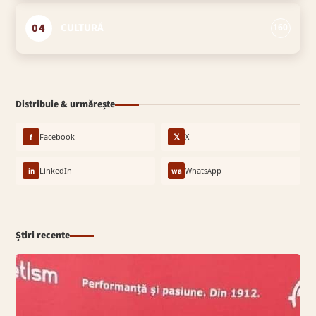
04
CULTURĂ
160
Distribuie & urmărește
f
Facebook
𝕏
X
in
LinkedIn
wa
WhatsApp
Știri recente