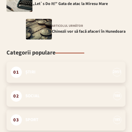
„Let`s Do It!” Gata de atac la Miresu Mare
ARTICOLUL URMĂTOR
Chinezii vor să facă afaceri în Hunedoara
Categorii populare
01
ȘTIRI
2951
02
SOCIAL
188
03
SPORT
185