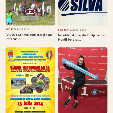
▶
SPORT
29 IULIE 2026
SOCIAL
24 AUGUST 2024
(VIDEO): Cei mai buni arcași s-au
În defileu dintre Munţii Apuseni şi
întrecut în…
Munţii Poiana…