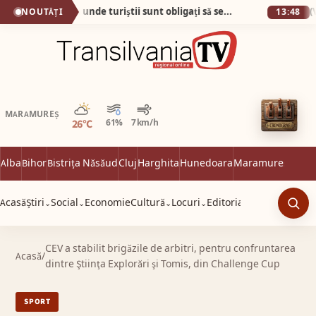
Plaja din Tunisia unde turiștii sunt obligați să se descalțe! Nisipul e atât de fin încât pare cernut prin sită!
NOUTĂȚI
13:48
Parțial noros
MARAMUREȘ
26°C
61%
7 km/h
Alba
Bihor
Bistrița Năsăud
Cluj
Harghita
Hunedoara
Maramureș
Satu 
Acasă
Știri
Social
Economie
Cultură
Locuri
Editorial
⌄
⌄
⌄
⌄
Caut
CEV a stabilit brigăzile de arbitri, pentru confruntarea
Acasă
/
dintre Ştiinţa Explorări şi Tomis, din Challenge Cup
SPORT