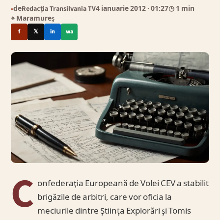
de
Redacția Transilvania TV
4 ianuarie 2012
· 01:27
◷ 1 min
●
⌖ Maramureș
f
𝕏
in
wa
C
onfederaţia Europeană de Volei CEV a stabilit
brigăzile de arbitri, care vor oficia la
meciurile dintre Ştiinţa Explorări şi Tomis