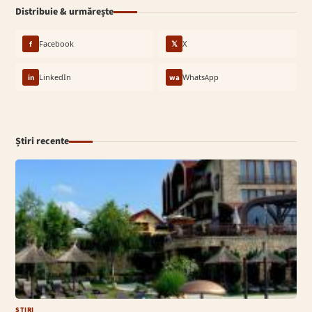
Distribuie & urmărește
f
Facebook
𝕏
X
in
LinkedIn
wa
WhatsApp
Știri recente
ȘTIRI