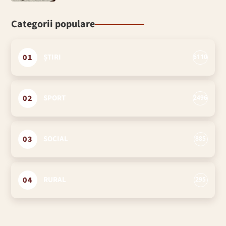
Categorii populare
01
ȘTIRI
6110
02
SPORT
2496
03
SOCIAL
885
04
RURAL
295