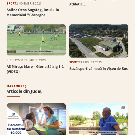
Athletic…
SPORT
2 NOIEMBRIE 2023
Salina Ocna Șugatag, locul 1 la
Memorialul ”Gheorghe…
SPORT
25 SEPTEMBRIE 2023
SPORT
29 AUGUST 2023
AS Mireșu Mare – Gloria Sălsig 1-1
Bază sportivă nouă în Vișeu de Sus
(VIDEO)
MARAMUREȘ
Articole din Județ