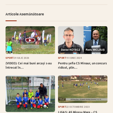
Articole Asemănătoare
▶
SPORT
29 IULIE 2026
SPORT
19 IUNIE 2024
(VIDEO): Cei mai buni arcași s-au
Pentru șefia CS Minaur, un concurs
întrecut în…
ridicol, plin…
SPORT
22 OCTOMBRIE 2023
LIGA 5: AS Mireșu Mare – CS