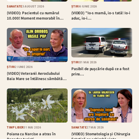
SĂNĂTATE
3 AUGUST 2026
ȘTIRI
6 IUNIE 2026
(VIDEO): Pacientul cu numărul
(VIDEO) ”Io-s mamă, io-s tată! Io-i
10.000! Moment memorabil în…
aduc, io-i…
ȘTIRI
31 MAI 2026
ȘTIRI
2 IUNIE 2026
Pasibil de pușcărie după ce a fost
(VIDEO) Veteranii Aeroclubului
prins…
Baia Mare se întâlnesc sâmbătă…
TIMP LIBER
31 MAI 2026
SĂNĂTATE
27 MAI 2026
Poiana cu Narcise a atras în
(VIDEO) Stomatologia și Chirurgia