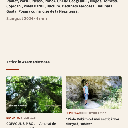
Ramet, Varful Pleasa, Ponor, Cheile Geogelului, Mogos, Tomesti,
Cojocani, Valea Barnii, Bucium, Detunata Flocoasa, Detunata
Goala, Poiana cu narcise de la Negrileasa.
8 august 2024
· 4 min
Articole Asemănătoare
REPORTAJ
10 OCTOMBRIE 2014
REPORTAJ
8 IULIE 2024
”Pi-da Babii”-cel mai erotic izvor
COPACUL SIMBOL – Venerat de
din ţară, subiect…