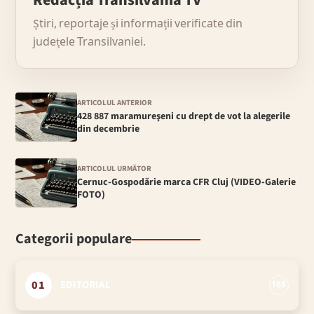
Redacția Transilvania TV
Știri, reportaje și informații verificate din
județele Transilvaniei.
ARTICOLUL ANTERIOR
428 887 maramureşeni cu drept de vot la alegerile
din decembrie
ARTICOLUL URMĂTOR
Cernuc-Gospodărie marca CFR Cluj (VIDEO-Galerie
FOTO)
Categorii populare
01
EDITORIAL
168