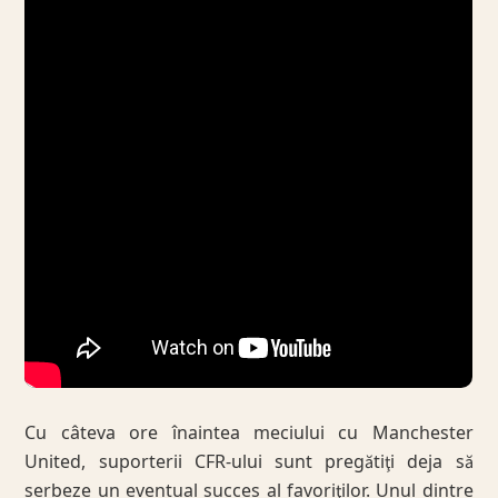
Cu câteva ore înaintea meciului cu Manchester
United, suporterii CFR-ului sunt pregătiţi deja să
serbeze un eventual succes al favoriţilor. Unul dintre