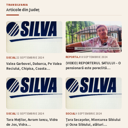
TRANSILVANIA
Articole din Județ
REPORTAJ
18 SEPTEMBRIE 2024
SOCIAL
22 SEPTEMBRIE 2024
(VIDEO) REPORTERUL SATULUI – O
Valea Garbovei, Dabarca, Pe Valea
pensionară este poreclită…
Reciului, Chipisa, Coasta…
SOCIAL
12 SEPTEMBRIE 2024
SOCIAL
9 SEPTEMBRIE 2024
Tara Moților, Avram Iancu, Vidra
Țara Secașelor, Miercurea Sibiului
de Jos, Vidra…
și Ocna Sibiului, alături…