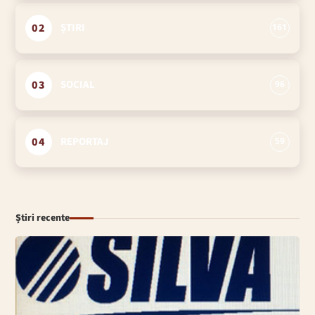
02
ȘTIRI
161
03
SOCIAL
96
04
REPORTAJ
59
Știri recente