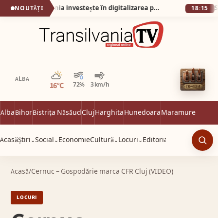
Castel Transilvania investește în digitalizarea proceselor tehnologice interne
NOUTĂȚI
18:15
Parțial noros
ALBA
16°C
72%
3 km/h
Alba
Bihor
Bistrița Năsăud
Cluj
Harghita
Hunedoara
Maramureș
Satu 
Acasă
Știri
Social
Economie
Cultură
Locuri
Editorial
⌄
⌄
⌄
⌄
Caut
Acasă
/
Cernuc – Gospodărie marca CFR Cluj (VIDEO)
LOCURI