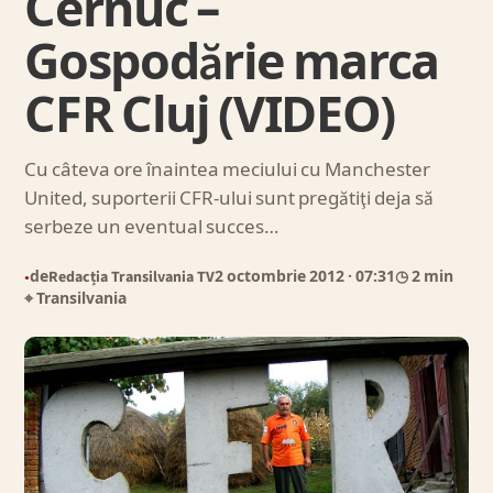
Cernuc –
Gospodărie marca
CFR Cluj (VIDEO)
Cu câteva ore înaintea meciului cu Manchester
United, suporterii CFR-ului sunt pregătiţi deja să
serbeze un eventual succes…
de
Redacția Transilvania TV
2 octombrie 2012
· 07:31
◷ 2 min
●
⌖ Transilvania