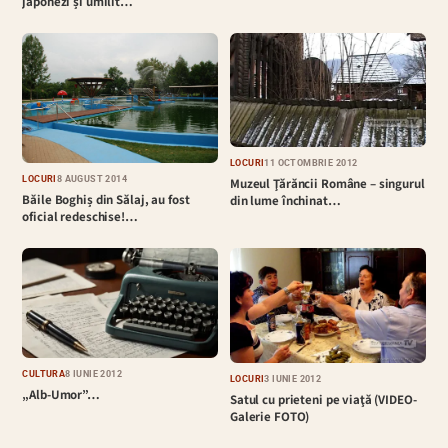
japonezi și umilit…
LOCURI
11 OCTOMBRIE 2012
LOCURI
8 AUGUST 2014
Muzeul Ţărăncii Române – singurul
Băile Boghiș din Sălaj, au fost
din lume închinat…
oficial redeschise!…
CULTURĂ
8 IUNIE 2012
LOCURI
3 IUNIE 2012
„Alb-Umor”…
Satul cu prieteni pe viaţă (VIDEO-
Galerie FOTO)