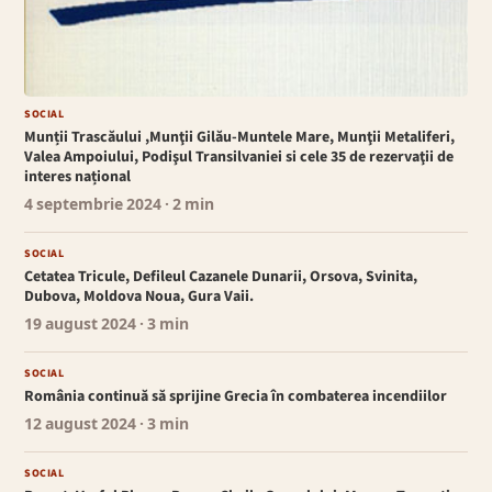
SOCIAL
Munții Trascăului ,Munţii Gilău-Muntele Mare, Munţii Metaliferi,
Valea Ampoiului, Podişul Transilvaniei si cele 35 de rezervaţii de
interes național
4 septembrie 2024
· 2 min
SOCIAL
Cetatea Tricule, Defileul Cazanele Dunarii, Orsova, Svinita,
Dubova, Moldova Noua, Gura Vaii.
19 august 2024
· 3 min
SOCIAL
România continuă să sprijine Grecia în combaterea incendiilor
12 august 2024
· 3 min
SOCIAL