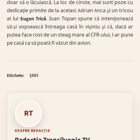
doar să o lăcuiască. La loc de cinste, mai sunt poze cu
dedicaţie primite de la acelasi Adrian Anca şi un tricou
al lui
Eugen Trică
. Ioan Topan spune că intenţionează
să-şi vopsească întreaga casă în vişiniu şi că, dacă ar
putea face rost de un steag mare al CFR-ului, l-ar pune
pe casă ca să poată fi văzut din avion.
Etichete:
Știri
RT
DESPRE REDACȚIE