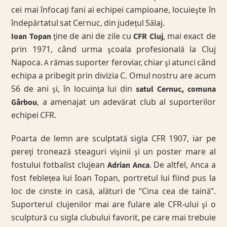
cei mai înfocaţi fani ai echipei campioane, locuieşte în
îndepărtatul sat Cernuc, din judeţul Sălaj.
Ioan Topan
ţine de ani de zile cu
CFR Cluj
, mai exact de
prin 1971, când urma şcoala profesională la Cluj
Napoca. A rămas suporter feroviar, chiar şi atunci când
echipa a pribegit prin divizia C. Omul nostru are acum
56 de ani şi, în locuinţa lui din
satul Cernuc, comuna
Gârbou
, a amenajat un adevărat club al suporterilor
echipei CFR.
Poarta de lemn are sculptată sigla CFR 1907, iar pe
pereţi tronează steaguri vişinii şi un poster mare al
fostului fotbalist clujean
Adrian Anca
. De altfel, Anca a
fost febleţea lui Ioan Topan, portretul lui fiind pus la
loc de cinste in casă, alături de “Cina cea de taină”.
Suporterul clujenilor mai are fulare ale CFR-ului şi o
sculptură cu sigla clubului favorit, pe care mai trebuie