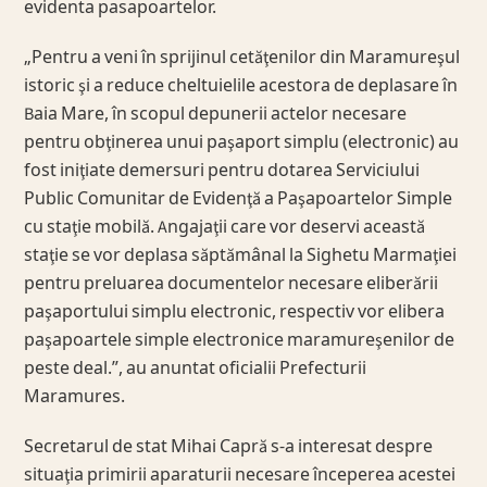
evidenta pasapoartelor.
„Pentru a veni în sprijinul cetăţenilor din Maramureşul
istoric şi a reduce cheltuielile acestora de deplasare în
Baia Mare, în scopul depunerii actelor necesare
pentru obţinerea unui paşaport simplu (electronic) au
fost iniţiate demersuri pentru dotarea Serviciului
Public Comunitar de Evidenţă a Paşapoartelor Simple
cu staţie mobilă. Angajaţii care vor deservi această
staţie se vor deplasa săptămânal la Sighetu Marmaţiei
pentru preluarea documentelor necesare eliberării
paşaportului simplu electronic, respectiv vor elibera
paşapoartele simple electronice maramureşenilor de
peste deal.”, au anuntat oficialii Prefecturii
Maramures.
Secretarul de stat Mihai Capră s-a interesat despre
situaţia primirii aparaturii necesare începerea acestei