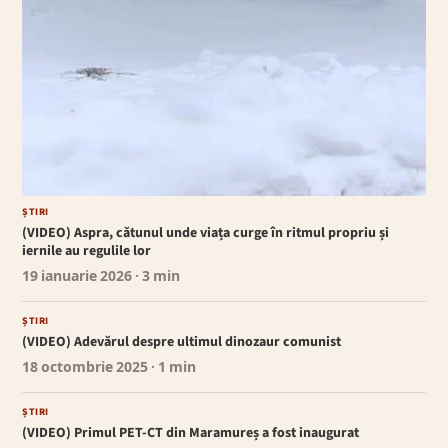
ȘTIRI
(VIDEO) Aspra, cătunul unde viața curge în ritmul propriu și
iernile au regulile lor
19 ianuarie 2026
· 3 min
ȘTIRI
(VIDEO) Adevărul despre ultimul dinozaur comunist
18 octombrie 2025
· 1 min
ȘTIRI
(VIDEO) Primul PET-CT din Maramureș a fost inaugurat