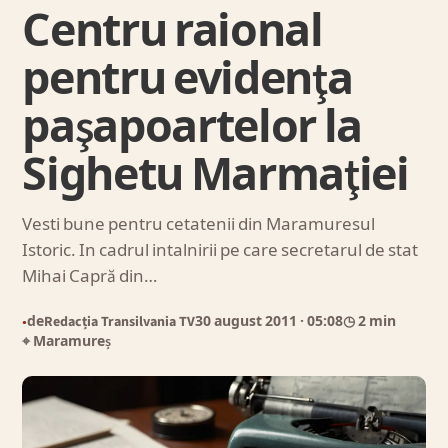
Centru raional
pentru evidenţa
paşapoartelor la
Sighetu Marmaţiei
Vesti bune pentru cetatenii din Maramuresul
Istoric. In cadrul intalnirii pe care secretarul de stat
Mihai Capră din…
de
Redacția Transilvania TV
30 august 2011
· 05:08
◷ 2 min
●
⌖ Maramureș