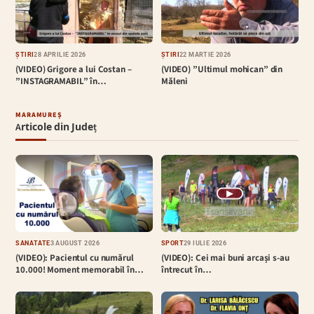
ȘTIRI
28 APRILIE 2026
ȘTIRI
22 MARTIE 2026
(VIDEO) Grigore a lui Costan –
(VIDEO) ”Ultimul mohican” din
”INSTAGRAMABIL” în…
Măleni
MARAMUREȘ
Articole din Județ
▶
SĂNĂTATE
3 AUGUST 2026
SPORT
29 IULIE 2026
(VIDEO): Pacientul cu numărul
(VIDEO): Cei mai buni arcași s-au
10.000! Moment memorabil în…
întrecut în…