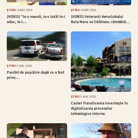
ȘTIRI
6 IUNIE 2026
ȘTIRI
2 IUNIE 2026
(VIDEO) ”Io-s mamă, io-s tată! Io-i
(VIDEO) Veteranii Aeroclubului
aduc, io-i…
Baia Mare se întâlnesc sâmbătă…
ȘTIRI
31 MAI 2026
Pasibil de pușcărie după ce a fost
prins…
ȘTIRI
21 MAI 2026
Castel Transilvania investește în
digitalizarea proceselor
tehnologice interne