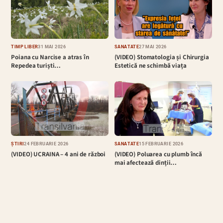
TIMP LIBER
31 MAI 2026
SĂNĂTATE
27 MAI 2026
Poiana cu Narcise a atras în
(VIDEO) Stomatologia și Chirurgia
Repedea turiști…
Estetică ne schimbă viața
ȘTIRI
24 FEBRUARIE 2026
SĂNĂTATE
15 FEBRUARIE 2026
(VIDEO) UCRAINA – 4 ani de război
(VIDEO) Poluarea cu plumb încă
mai afectează dinții…