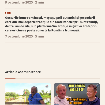
9 octombrie 2025
· 2 min
ȘTIRI
Gusturile bune românești, meșteșugarii autentici și gospodarii
care duc mai departe tradițiile din toate zonele țării sunt reuniți,
de trei ani de zile, sub platforma Via Profi, o inițiativă Profi prin
care oricine se poate conecta la România frumoasă.
7 octombrie 2025
· 5 min
Articole Asemănătoare