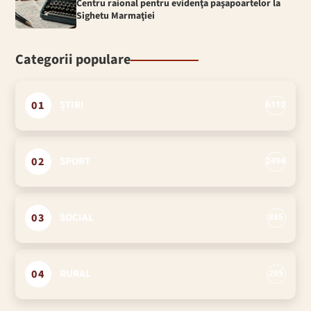
Centru raional pentru evidenţa paşapoartelor la
Sighetu Marmaţiei
Categorii populare
01
ȘTIRI
6110
02
SPORT
2496
03
SOCIAL
885
04
RURAL
295