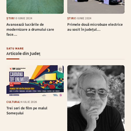
ȘTIRI
10 IUNIE 2024
ȘTIRI
5 IUNIE 2024
Avansează lucrările de
Primele două microbuze electrice
modernizare a drumului care
au sosit în județul…
face…
SATU MARE
Articole din Județ
CULTURĂ
24 IULIE 2026
Trei seri de film pe malul
Someșului