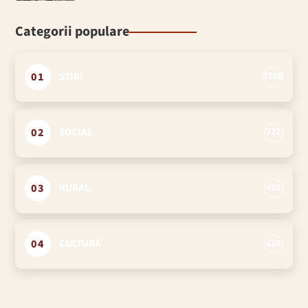
Categorii populare
01
ȘTIRI
1506
02
SOCIAL
727
03
RURAL
493
04
CULTURĂ
420