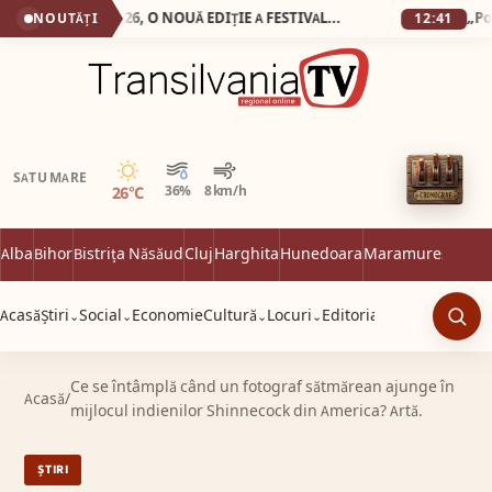
SEBEȘ: 15-17 MAI 2026, O NOUĂ EDIȚIE A FESTIVALULUI INTERNAȚIONAL „LUCIAN BLAGA” Spectacole și concursuri, cărți de calitate și conferințe științifice, în cadrul unui demers cultural de tradiție
NOUTĂȚI
12:41
Senin
SATU MARE
26°C
36%
8 km/h
Alba
Bihor
Bistrița Năsăud
Cluj
Harghita
Hunedoara
Maramureș
Satu 
Acasă
Știri
Social
Economie
Cultură
Locuri
Editorial
⌄
⌄
⌄
⌄
Caut
Ce se întâmplă când un fotograf sătmărean ajunge în
Acasă
/
mijlocul indienilor Shinnecock din America? Artă.
ȘTIRI