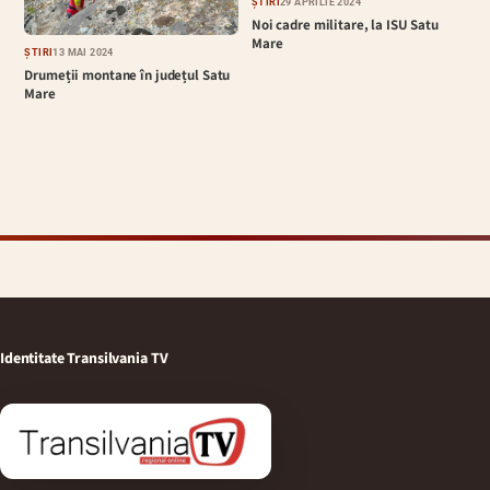
ȘTIRI
29 APRILIE 2024
Noi cadre militare, la ISU Satu
Mare
ȘTIRI
13 MAI 2024
Drumeții montane în județul Satu
Mare
Identitate Transilvania TV