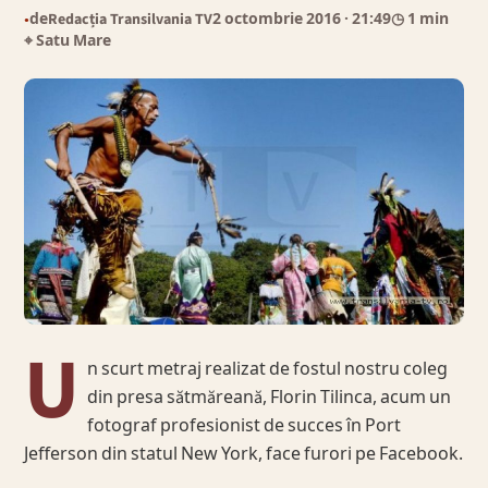
de
Redacția Transilvania TV
2 octombrie 2016
· 21:49
◷ 1 min
●
⌖ Satu Mare
U
n scurt metraj realizat de fostul nostru coleg
din presa sătmăreană, Florin Tilinca, acum un
fotograf profesionist de succes în Port
Jefferson din statul New York, face furori pe Facebook.