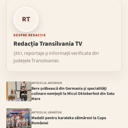
RT
DESPRE REDACȚIE
Redacția Transilvania TV
Știri, reportaje și informații verificate din
județele Transilvaniei.
ARTICOLUL ANTERIOR
Bere șvăbească din Germania și specialități
culinare nemțești la Micul Oktoberfest din Satu
Mare
ARTICOLUL URMĂTOR
Medalii pentru karateka sătmăreni la Cupa
României