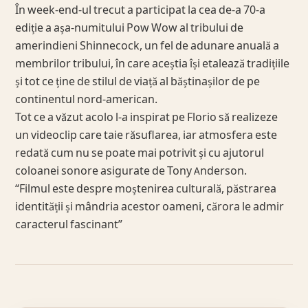
În week-end-ul trecut a participat la cea de-a 70-a
ediție a așa-numitului Pow Wow al tribului de
amerindieni Shinnecock, un fel de adunare anuală a
membrilor tribului, în care aceștia își etalează tradițiile
și tot ce ține de stilul de viață al băștinașilor de pe
continentul nord-american.
Tot ce a văzut acolo l-a inspirat pe Florio să realizeze
un videoclip care taie răsuflarea, iar atmosfera este
redată cum nu se poate mai potrivit și cu ajutorul
coloanei sonore asigurate de Tony Anderson.
“Filmul este despre moștenirea culturală, păstrarea
identității și mândria acestor oameni, cărora le admir
caracterul fascinant”