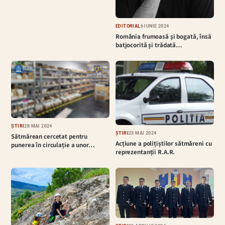
EDITORIAL
6 IUNIE 2024
România frumoasă și bogată, însă
batjocorită și trădată…
ȘTIRI
28 MAI 2024
ȘTIRI
23 MAI 2024
Sătmărean cercetat pentru
Acțiune a polițiștilor sătmăreni cu
punerea în circulație a unor…
reprezentanții R.A.R.