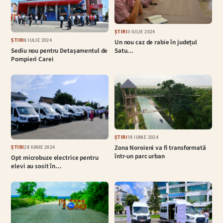
ȘTIRI
3 IULIE 2024
ȘTIRI
8 IULIE 2024
Un nou caz de rabie în județul
Sediu nou pentru Detașamentul de
Satu…
Pompieri Carei
ȘTIRI
18 IUNIE 2024
Zona Noroieni va fi transformată
ȘTIRI
28 IUNIE 2024
într-un parc urban
Opt microbuze electrice pentru
elevi au sosit în…