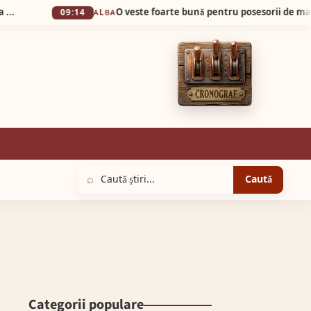
09:14
ALBA
⌕
Caută
Categorii populare