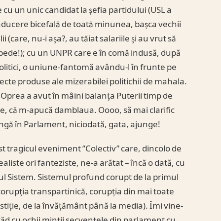
u un unic candidat la șefia partidului (USL a
nducere bicefală de toată minunea, bașca vechii
ii (care, nu-i așa?, au tăiat salariile și au vrut să
 repede!); cu un UNPR care e în comă indusă, după
 politici, o uniune-fantomă avându-l în frunte pe
fecte produse ale mizerabilei politichii de mahala.
prea a avut în mâini balanța Puterii timp de
ice, că m-apucă damblaua. Oooo, să mai clarific
ngă în Parlament, niciodată, gata, ajunge!
st tragicul eveniment ”Colectiv” care, dincolo de
ealiste ori fanteziste, ne-a arătat – încă o dată, cu
gul Sistem. Sistemul profund corupt de la primul
 corupția transpartinică, corupția din mai toate
stiție, de la învățământ până la media). Îmi vine-
evăd cu ochii minții secvențele din parlament cu