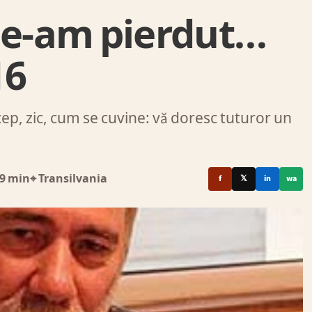
 ce-am pierdut…
16
p, zic, cum se cuvine: vă doresc tuturor un
9 min
⌖ Transilvania
f
𝕏
in
wa