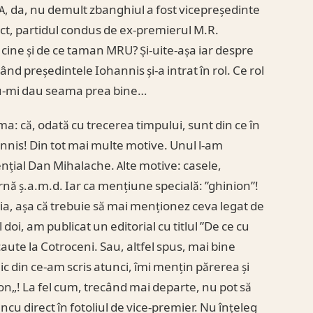
. A, da, nu demult zbanghiul a fost vicepreședinte
exact, partidul condus de ex-premierul M.R.
cine și de ce taman MRU? Și-uite-așa iar despre
nd președintele Iohannis și-a intrat în rol. Ce rol
 nu-mi dau seama prea bine…
ma: că, odată cu trecerea timpului, sunt din ce în
nnis! Din tot mai multe motive. Unul l-am
ențial Dan Mihalache. Alte motive: casele,
rnă ș.a.m.d. Iar ca mențiune specială: ”ghinion”!
zia, așa că trebuie să mai menționez ceva legat de
oi, am publicat un editorial cu titlul ”De ce cu
caute la Cotroceni. Sau, altfel spus, mai bine
c din ce-am scris atunci, îmi mențin părerea și
ion„! La fel cum, trecând mai departe, nu pot să
cu direct în fotoliul de vice-premier. Nu înțeleg