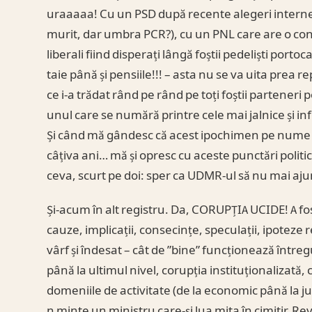
uraaaaa! Cu un PSD după recente alegeri interne c
murit, dar umbra PCR?), cu un PNL care are o co
liberali fiind disperați lângă foștii pedeliști portocal
taie până și pensiile!!! – asta nu se va uita prea
ce i-a trădat rând pe rând pe toți foștii parteneri
unul care se numără printre cele mai jalnice și in
Și când mă gândesc că acest ipochimen pe nume O
câțiva ani… mă și opresc cu aceste punctări polit
ceva, scurt pe doi: sper ca UDMR-ul să nu mai aju
Și-acum în alt registru. Da, CORUPȚIA UCIDE! A fo
cauze, implicații, consecințe, speculații, ipoteze r
vârf și îndesat – cât de ”bine” funcționează între
până la ultimul nivel, corupția instituționalizată,
domeniile de activitate (de la economic până la ju
n minte un ministru care-și lua mita în cimitir. R