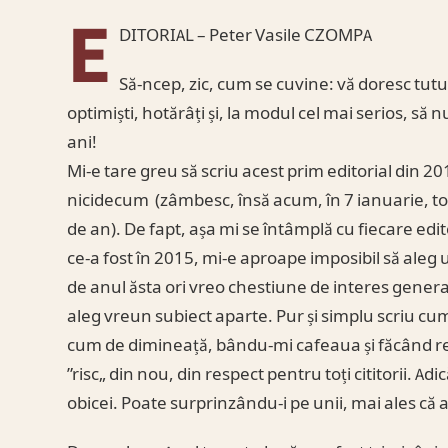
E
DITORIAL – Peter Vasile CZOMPA
Să-ncep, zic, cum se cuvine: vă doresc tutu
optimiști, hotărâți și, la modul cel mai serios, să 
ani!
Mi-e tare greu să scriu acest prim editorial din 20
nicidecum (zâmbesc, însă acum, în 7 ianuarie, tot
de an). De fapt, așa mi se întâmplă cu fiecare edi
ce-a fost în 2015, mi-e aproape imposibil să aleg
de anul ăsta ori vreo chestiune de interes general
aleg vreun subiect aparte. Pur și simplu scriu cum ș
cum de dimineață, bându-mi cafeaua și făcând rev
”risc„ din nou, din respect pentru toți cititorii. A
obicei. Poate surprinzându-i pe unii, mai ales că a