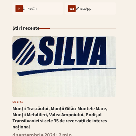
in
LinkedIn
wa
WhatsApp
Știri recente
SOCIAL
Munții Trascăului ,Munţii Gilău-Muntele Mare,
Munţii Metaliferi, Valea Ampoiului, Podişul
Transilvaniei si cele 35 de rezervaţii de interes
național
4 septembrie 2024
· 2 min