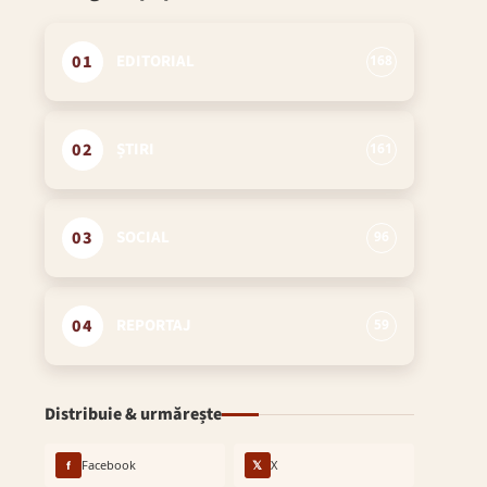
01
EDITORIAL
168
02
ȘTIRI
161
03
SOCIAL
96
04
REPORTAJ
59
Distribuie & urmărește
f
Facebook
𝕏
X