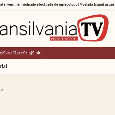
Toate intervențiile medicale efectuate de ginecologul Mostafa Ismail asupra Georgianei Corpodean vor fi reverificate de un institut medico-legal din Cluj-Napoca!
eș
Satu Mare
Sălaj
Sibiu
rial
16