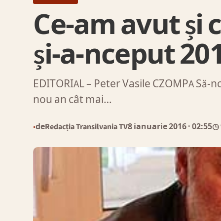
Ce-am avut și
și-a-nceput 20
EDITORIAL – Peter Vasile CZOMPA Să-nce
nou an cât mai…
de
Redacția Transilvania TV
8 ianuarie 2016
· 02:55
◷ 
●