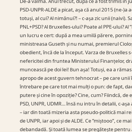
De-a valma. Anul trecut, după ce a fost trimis în
PSD-UNPR-ALDE a picat, așa că anul 2015 (ne-)a ad
totuși, al cui? Al nimănui?! – c-așa zic unii (naivi).
PNL+PSD? Al Bruxelles-ului? Poate al PPE-ului? Al 
un lucru e cert: după a mea umilă părere, pornin
ministreasa Guseth și nu numai, premierul Cioloș
obedient, încă de la început. Varza de Bruxelles s
nefericitei din fruntea Ministerului Finanțelor, 
muncească pe doi lei! Bun așa! Totuși, ea a rămas
apropo de acest guvern tehnocrat – pe care unii îl
întrebare pe care tot mai mulți o pun: de fapt, dac
putere și cine în opoziție? Cine, cum? Fiindcă, d
PSD, UNPR, UDMR… însă nu intru în detalii, c-așa a
– iar din toată mizeria asta pseudo-politică mai re
de UNPR, iar apoi și de ALDE. Ce ”miștooo”, ce mai
debandadă. Și toată lumea se pregătește pentru al