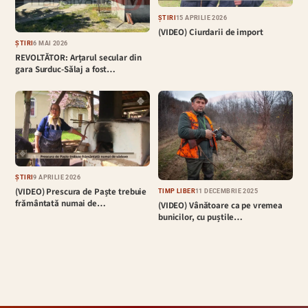
ȘTIRI
15 APRILIE 2026
(VIDEO) Ciurdarii de import
ȘTIRI
6 MAI 2026
REVOLTĂTOR: Arțarul secular din
gara Surduc-Sălaj a fost…
ȘTIRI
9 APRILIE 2026
(VIDEO) Prescura de Paște trebuie
TIMP LIBER
11 DECEMBRIE 2025
frământată numai de…
(VIDEO) Vânătoare ca pe vremea
bunicilor, cu puștile…