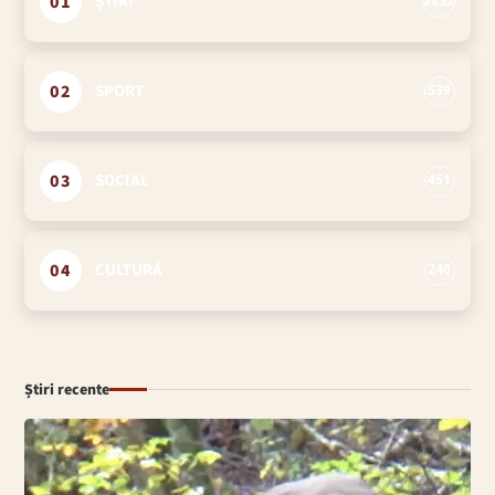
01
ȘTIRI
2852
02
SPORT
539
03
SOCIAL
451
04
CULTURĂ
240
Știri recente