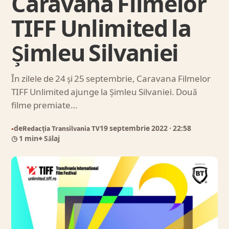
Caravana Filmelor
TIFF Unlimited la
Șimleu Silvaniei
În zilele de 24 și 25 septembrie, Caravana Filmelor
TIFF Unlimited ajunge la Șimleu Silvaniei. Două
filme premiate…
de
Redacția Transilvania TV
19 septembrie 2022
· 22:58
●
◷ 1 min
⌖ Sălaj