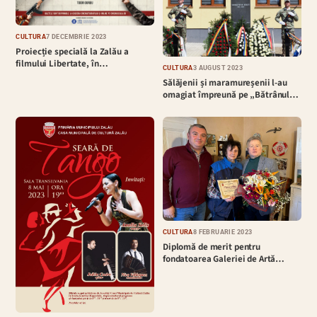
CULTURĂ
7 DECEMBRIE 2023
Proiecție specială la Zalău a
filmului Libertate, în…
CULTURĂ
3 AUGUST 2023
Sălăjenii și maramureșenii l-au
omagiat împreună pe „Bătrânul…
CULTURĂ
8 FEBRUARIE 2023
Diplomă de merit pentru
fondatoarea Galeriei de Artă…