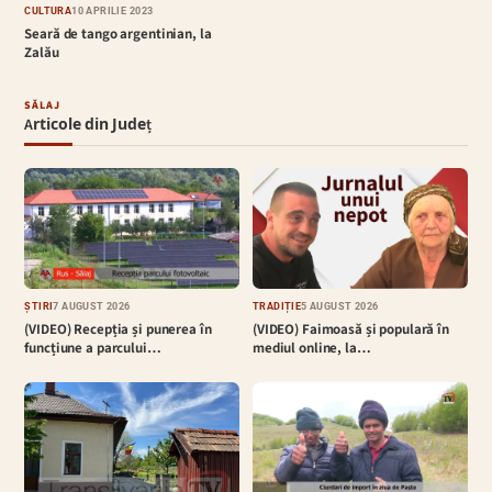
CULTURĂ
10 APRILIE 2023
Seară de tango argentinian, la
Zalău
SĂLAJ
Articole din Județ
ȘTIRI
7 AUGUST 2026
TRADIȚIE
5 AUGUST 2026
(VIDEO) Recepția și punerea în
(VIDEO) Faimoasă și populară în
funcțiune a parcului…
mediul online, la…