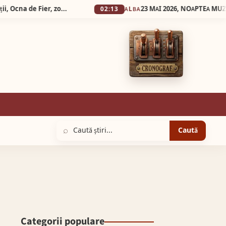
Silva Logistic Services. Munții Dognecei, Vârful Culmea Poeții, Ocna de Fier, zone desprinse dintr-o poveste în care timpul a uitat să mai grabească pașii oamenilor.
02:13
ALBA
⌕
Caută
Categorii populare