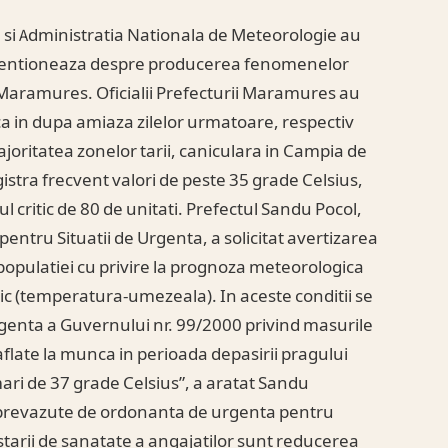
a si Administratia Nationala de Meteorologie au
e mentioneaza despre producerea fenomenelor
l Maramures. Oficialii Prefecturii Maramures au
 ca in dupa amiaza zilelor urmatoare, respectiv
ajoritatea zonelor tarii, caniculara in Campia de
stra frecvent valori de peste 35 grade Celsius,
ul critic de 80 de unitati. Prefectul Sandu Pocol,
pentru Situatii de Urgenta, a solicitat avertizarea
 populatiei cu privire la prognoza meteorologica
mic (temperatura-umezeala). In aceste conditii se
genta a Guvernului nr. 99/2000 privind masurile
flate la munca in perioada depasirii pragului
mari de 37 grade Celsius”, a aratat Sandu
e prevazute de ordonanta de urgenta pentru
tarii de sanatate a angajatilor sunt reducerea