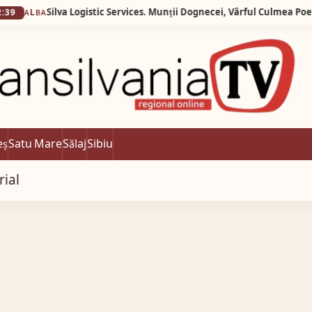
A
eș
Satu Mare
Sălaj
Sibiu
rial