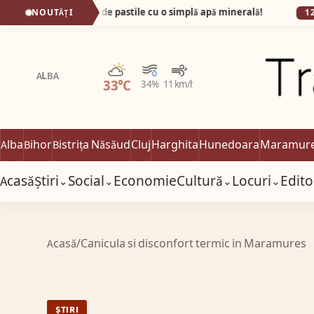
de pumnul de pastile cu o simplă apă minerală!
NOUTĂȚI
12:39
ALB
Parțial noros
ALBA
33°C
34%
11 km/h
Alba
Bihor
Bistrița Năsăud
Cluj
Harghita
Hunedoara
Maramur
Acasă
Știri
Social
Economie
Cultură
Locuri
Edito
⌄
⌄
⌄
⌄
Acasă
/
Canicula si disconfort termic in Maramures
ȘTIRI