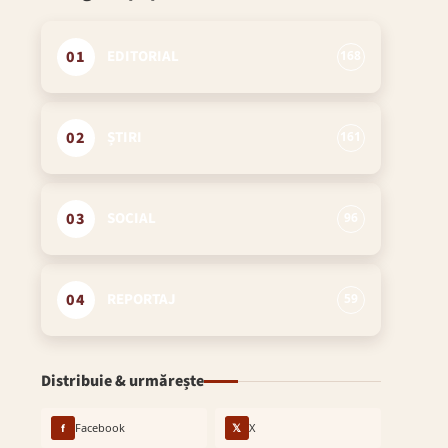
01
EDITORIAL
168
02
ȘTIRI
161
03
SOCIAL
96
04
REPORTAJ
59
Distribuie & urmărește
f
Facebook
𝕏
X