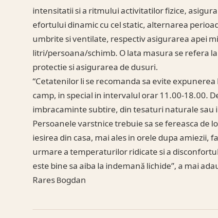
intensitatii si a ritmului activitatilor fizice, asig
efortului dinamic cu cel static, alternarea perioa
umbrite si ventilate, respectiv asigurarea apei m
litri/persoana/schimb. O lata masura se refera l
protectie si asigurarea de dusuri.
“Cetatenilor li se recomanda sa evite expunerea la s
camp, in special in intervalul orar 11.00-18.00
imbracaminte subtire, din tesaturi naturale sau in
Persoanele varstnice trebuie sa se fereasca de lo
iesirea din casa, mai ales in orele dupa amiezii, 
urmare a temperaturilor ridicate si a disconfortu
este bine sa aiba la indemană lichide”, a mai ada
Rares Bogdan