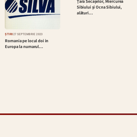
Țara Secașelor, Miercurea
Sibiului și Ocna Sibiului,
alături…
ȘTIRI
27 SEPTEMBRIE 2023
Romania pe locul doi in
Europa la numarul…