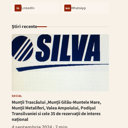
in
LinkedIn
wa
WhatsApp
Știri recente
SOCIAL
Munții Trascăului ,Munţii Gilău-Muntele Mare,
Munţii Metaliferi, Valea Ampoiului, Podişul
Transilvaniei si cele 35 de rezervaţii de interes
național
4 septembrie 2024
· 2 min