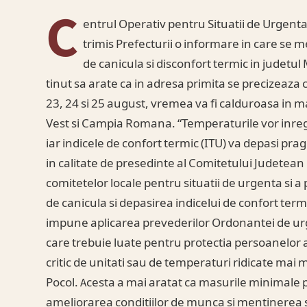
C
entrul Operativ pentru Situatii de Urgent
trimis Prefecturii o informare in care s
de canicula si disconfort termic in judetu
tinut sa arate ca in adresa primita se precizeaza
23, 24 si 25 august, vremea va fi calduroasa in m
Vest si Campia Romana. “Temperaturile vor inregi
iar indicele de confort termic (ITU) va depasi prag
in calitate de presedinte al Comitetului Judetean 
comitetelor locale pentru situatii de urgenta si a
de canicula si depasirea indicelui de confort ter
impune aplicarea prevederilor Ordonantei de ur
care trebuie luate pentru protectia persoanelor a
critic de unitati sau de temperaturi ridicate mai 
Pocol. Acesta a mai aratat ca masurile minimal
ameliorarea conditiilor de munca si mentinerea s