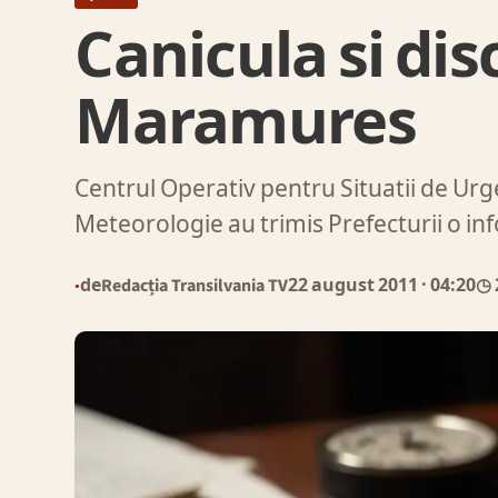
Canicula si dis
Maramures
Centrul Operativ pentru Situatii de Urg
Meteorologie au trimis Prefecturii o i
de
Redacția Transilvania TV
22 august 2011
· 04:20
◷ 
●