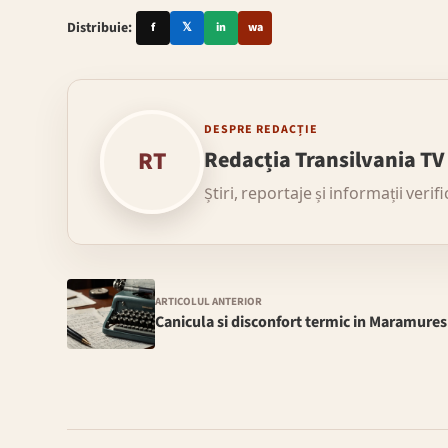
Distribuie:
f
𝕏
in
wa
DESPRE REDACȚIE
RT
Redacția Transilvania TV
Știri, reportaje și informații verif
ARTICOLUL ANTERIOR
Canicula si disconfort termic in Maramures