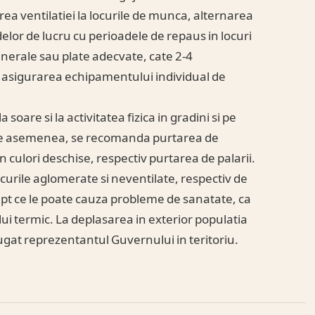
urarea ventilatiei la locurile de munca, alternarea
delor de lucru cu perioadele de repaus in locuri
inerale sau plate adecvate, cate 2-4
a asigurarea echipamentului individual de
oare si la activitatea fizica in gradini si pe
. De asemenea, se recomanda purtarea de
 culori deschise, respectiv purtarea de palarii.
curile aglomerate si neventilate, respectiv de
fapt ce le poate cauza probleme de sanatate, ca
lui termic. La deplasarea in exterior populatia
ugat reprezentantul Guvernului in teritoriu.