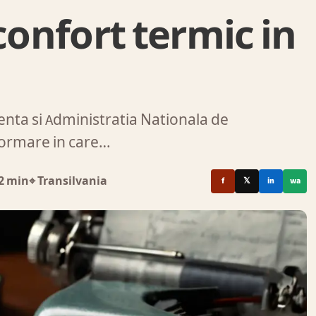
confort termic in
enta si Administratia Nationala de
nformare in care…
2 min
⌖ Transilvania
f
𝕏
in
wa