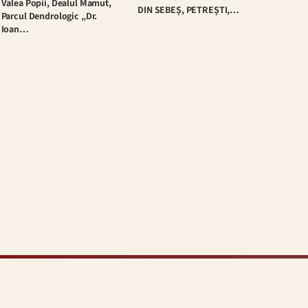
Valea Popii, Dealul Mamut,
DIN SEBEȘ, PETREȘTI,…
Parcul Dendrologic „Dr.
Ioan…