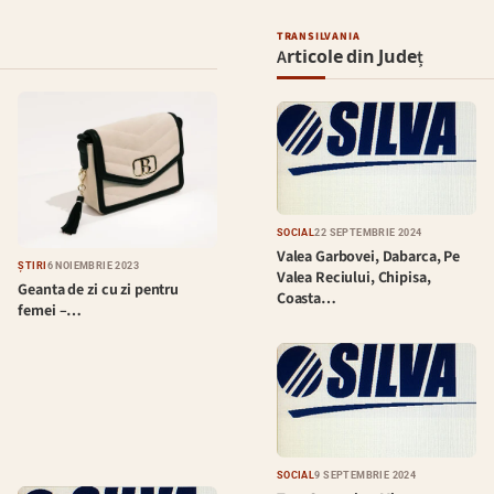
TRANSILVANIA
Articole din Județ
SOCIAL
22 SEPTEMBRIE 2024
Valea Garbovei, Dabarca, Pe
ȘTIRI
6 NOIEMBRIE 2023
Valea Reciului, Chipisa,
Geanta de zi cu zi pentru
Coasta…
femei –…
SOCIAL
9 SEPTEMBRIE 2024