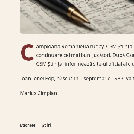
C
ampioana României la rugby, CSM Ştiinţa B
continuare cei mai buni jucători. După Csab
CSM Ştiinţa, informează site-ul oficial al cl
Ioan Ionel Pop, născut in 1 septembrie 1983, va 
Marius Cîmpian
Știri
Etichete: