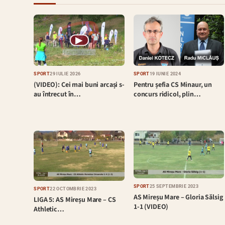
▶
SPORT
29 IULIE 2026
SPORT
19 IUNIE 2024
(VIDEO): Cei mai buni arcași s-
Pentru șefia CS Minaur, un
au întrecut în…
concurs ridicol, plin…
SPORT
25 SEPTEMBRIE 2023
SPORT
22 OCTOMBRIE 2023
AS Mireșu Mare – Gloria Sălsig
LIGA 5: AS Mireșu Mare – CS
1-1 (VIDEO)
Athletic…