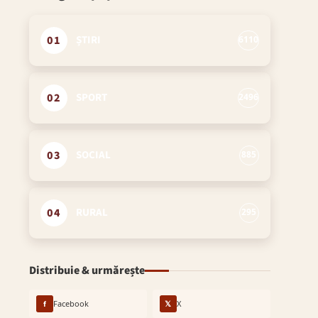
01
ȘTIRI
6110
02
SPORT
2496
03
SOCIAL
885
04
RURAL
295
Distribuie & urmărește
f
Facebook
𝕏
X