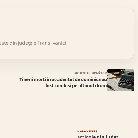
icate din județele Transilvaniei.
ARTICOLUL URMĂTOR
a
Tinerii morti in accidentul de duminica au
fost condusi pe ultimul drum
MARAMUREȘ
Articole din Județ