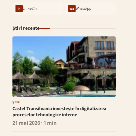
in
LinkedIn
wa
WhatsApp
Știri recente
ȘTIRI
Castel Transilvania investește în digitalizarea
proceselor tehnologice interne
21 mai 2026
· 1 min