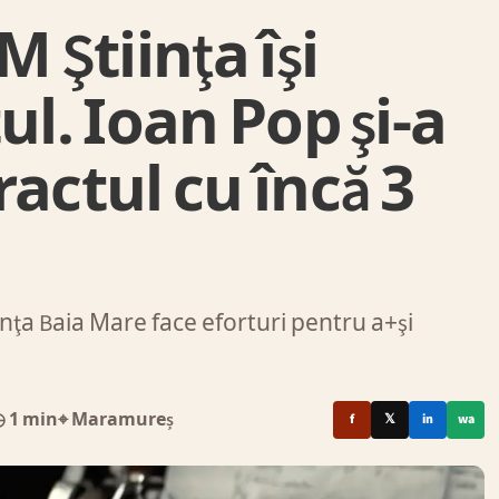
Ştiinţa îşi
ul. Ioan Pop şi-a
actul cu încă 3
ţa Baia Mare face eforturi pentru a+şi
 1 min
⌖ Maramureș
f
𝕏
in
wa