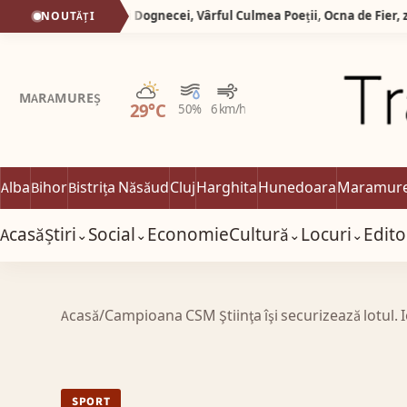
Silva Logistic Services. Munții Dognecei, Vârful Culmea Poeții, Ocna de Fier, zone desprinse dintr-o poveste în care timpul a uitat să mai grabească pașii oamenilor.
NOUTĂȚI
Parțial noros
MARAMUREȘ
29°C
50%
6 km/h
Alba
Bihor
Bistrița Năsăud
Cluj
Harghita
Hunedoara
Maramur
Acasă
Știri
Social
Economie
Cultură
Locuri
Edito
⌄
⌄
⌄
⌄
Acasă
/
Campioana CSM Ştiinţa îşi securizează lotul. I
SPORT