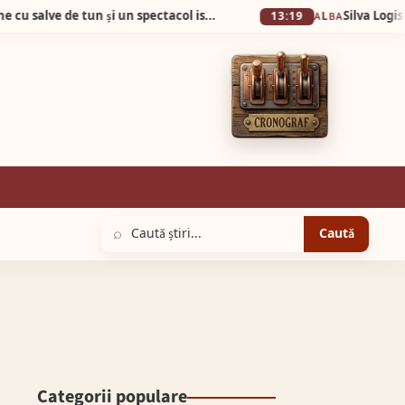
De la 1 Mai: Garda Cetății Alba Carolina revine cu salve de tun și un spectacol istoric de excepție
13:19
ALBA
⌕
Caută
Categorii populare