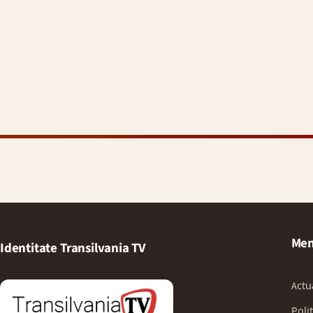
Men
Identitate Transilvania TV
Actu
Polit