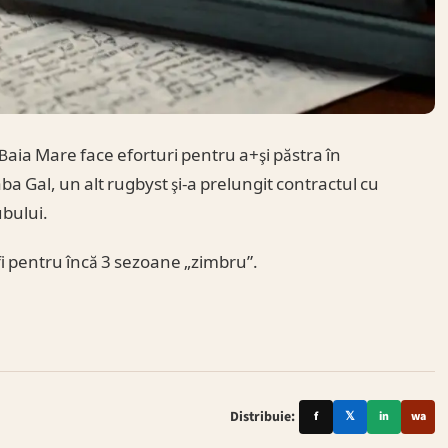
aia Mare face eforturi pentru a+şi păstra în
a Gal, un alt rugbyst şi-a prelungit contractul cu
ubului.
fi pentru încă 3 sezoane „zimbru”.
Distribuie:
f
𝕏
in
wa