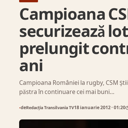
Campioana CSM 
securizează lot
prelungit contr
ani
Campioana României la rugby, CSM Ştiin
păstra în continuare cei mai buni…
de
Redacția Transilvania TV
18 ianuarie 2012
· 01:20
◷
●