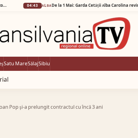
04:43
ALBA
eș
Satu Mare
Sălaj
Sibiu
rial
oan Pop şi-a prelungit contractul cu încă 3 ani