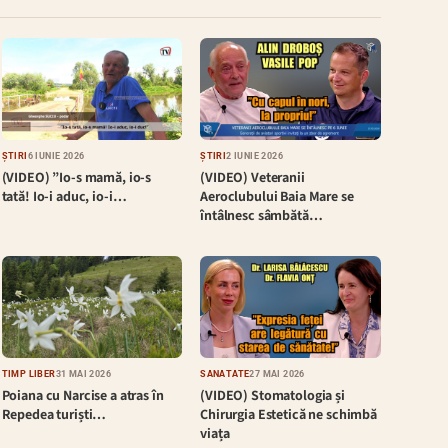
ȘTIRI
6 IUNIE 2026
ȘTIRI
2 IUNIE 2026
(VIDEO) ”Io-s mamă, io-s
(VIDEO) Veteranii
tată! Io-i aduc, io-i…
Aeroclubului Baia Mare se
întâlnesc sâmbătă…
TIMP LIBER
31 MAI 2026
SĂNĂTATE
27 MAI 2026
Poiana cu Narcise a atras în
(VIDEO) Stomatologia și
Repedea turiști…
Chirurgia Estetică ne schimbă
viața