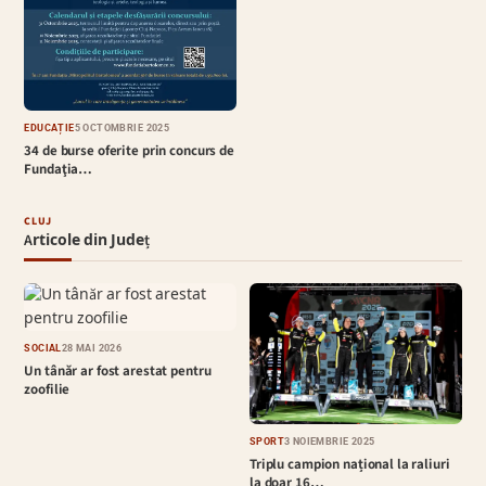
EDUCAȚIE
5 OCTOMBRIE 2025
34 de burse oferite prin concurs de
Fundaţia…
CLUJ
Articole din Județ
SOCIAL
28 MAI 2026
Un tânăr ar fost arestat pentru
zoofilie
SPORT
3 NOIEMBRIE 2025
Triplu campion național la raliuri
la doar 16…