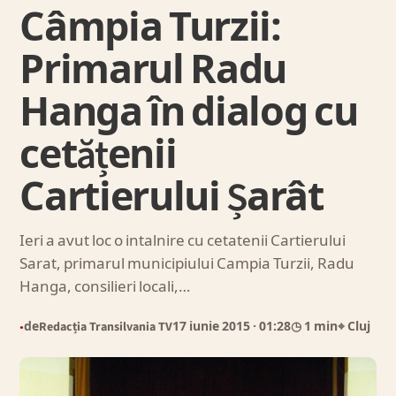
Câmpia Turzii:
Primarul Radu
Hanga în dialog cu
cetățenii
Cartierului Șarât
Ieri a avut loc o intalnire cu cetatenii Cartierului
Sarat, primarul municipiului Campia Turzii, Radu
Hanga, consilieri locali,…
de
Redacția Transilvania TV
17 iunie 2015
· 01:28
◷ 1 min
⌖ Cluj
●