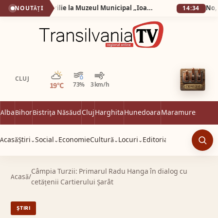
Exponatul lunii aprilie la Muzeul Municipal „Ioan Raica” Sebeș: „Îngroparea lui Iisus Hristos”, icoană pe sticlă realizată de iconarul Florin Poenariu
NOUTĂȚI
14:34
Parțial noros
CLUJ
19°C
73%
3 km/h
Alba
Bihor
Bistrița Năsăud
Cluj
Harghita
Hunedoara
Maramureș
Satu 
Acasă
Știri
Social
Economie
Cultură
Locuri
Editorial
⌄
⌄
⌄
⌄
Caut
Câmpia Turzii: Primarul Radu Hanga în dialog cu
Acasă
/
cetățenii Cartierului Șarât
ȘTIRI