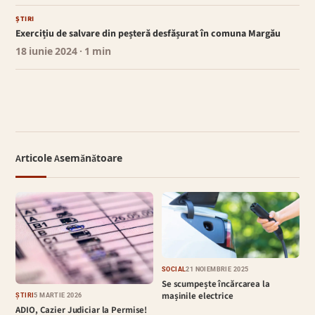
ȘTIRI
Exercițiu de salvare din peșteră desfășurat în comuna Margău
18 iunie 2024
· 1 min
Articole Asemănătoare
SOCIAL
21 NOIEMBRIE 2025
Se scumpește încărcarea la
mașinile electrice
ȘTIRI
5 MARTIE 2026
ADIO, Cazier Judiciar la Permise!