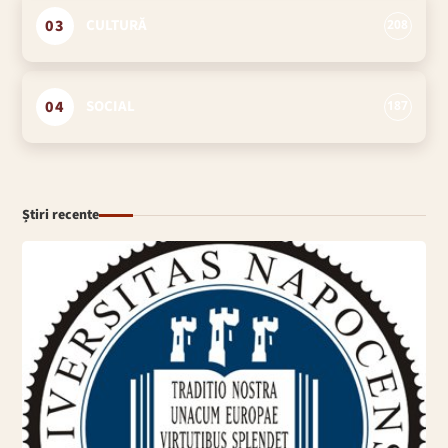
03
CULTURĂ
208
04
SOCIAL
187
Știri recente