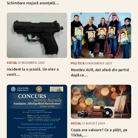
Schimbare majoră anunțată…
SOCIAL
10 NOIEMBRIE 2025
POLITICĂ
10 NOIEMBRIE 2025
Incident la o școală. Un elev a
Membru AUR, dat afară din partid
venit…
după ce…
SOCIAL
19 AUGUST 2024
Copia are valoare? Ce a pățit, pe
TikTok,…