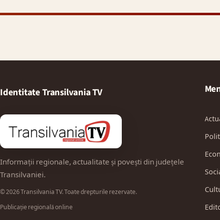
Men
Identitate Transilvania TV
Actu
Polit
Eco
Informații regionale, actualitate și povești din județele
Soci
Transilvaniei.
Cult
© 2026 Transilvania TV. Toate drepturile rezervate.
Edit
Publicație regională online