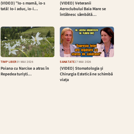
(VIDEO) ”Io-s mamă, io-s
(VIDEO) Veteranii
tată! Io-i aduc, io-i…
Aeroclubului Baia Mare se
întâlnesc sâmbătă…
TIMP LIBER
31 MAI 2026
SĂNĂTATE
27 MAI 2026
Poiana cu Narcise a atras în
(VIDEO) Stomatologia și
Repedea turiști…
Chirurgia Estetică ne schimbă
viața