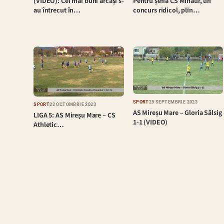
(VIDEO): Cei mai buni arcași s-
Pentru șefia CS Minaur, un
au întrecut în…
concurs ridicol, plin…
SPORT
25 SEPTEMBRIE 2023
SPORT
22 OCTOMBRIE 2023
AS Mireșu Mare – Gloria Sălsig
LIGA 5: AS Mireșu Mare – CS
1-1 (VIDEO)
Athletic…