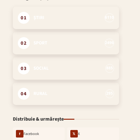
01
ȘTIRI
6110
02
SPORT
2496
03
SOCIAL
885
04
RURAL
295
Distribuie & urmărește
f
Facebook
𝕏
X