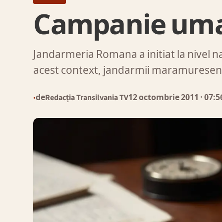
Campanie uma
Jandarmeria Romana a initiat la nivel 
acest context, jandarmii maramurese
de
Redacția Transilvania TV
12 octombrie 2011
· 07:5
●