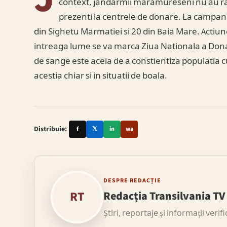
context, jandarmii maramureseni nu au ra
prezenti la centrele de donare. La campani
din Sighetu Marmatiei si 20 din Baia Mare. Actiun
intreaga lume se va marca Ziua Nationala a Don
de sange este acela de a constientiza populatia cu
acestia chiar si in situatii de boala.
Distribuie:
f
𝕏
in
wa
DESPRE REDACȚIE
RT
Redacția Transilvania TV
Știri, reportaje și informații verif