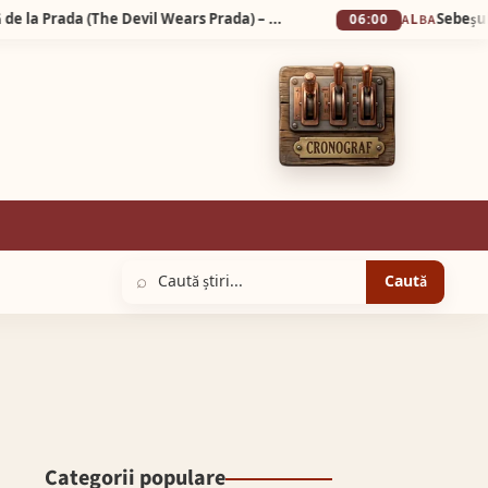
Am fost să văd filmul Diavolul se îmbracă de la Prada (The Devil Wears Prada) – partea a doua.
Sebeșul, capita
06:00
ALBA
⌕
Caută
Categorii populare