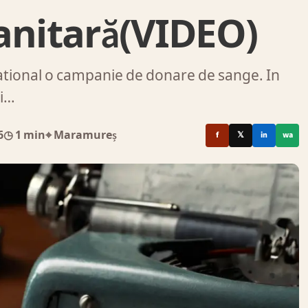
nitară(VIDEO)
national o campanie de donare de sange. In
ni…
6
◷ 1 min
⌖ Maramureș
f
𝕏
in
wa