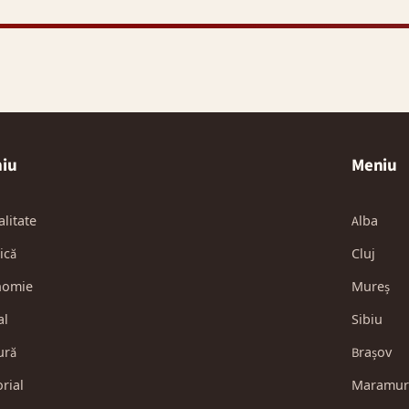
iu
Meniu
alitate
Alba
ică
Cluj
nomie
Mureș
al
Sibiu
ură
Brașov
orial
Maramur