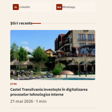
in
LinkedIn
wa
WhatsApp
Știri recente
ȘTIRI
Castel Transilvania investește în digitalizarea
proceselor tehnologice interne
21 mai 2026
· 1 min