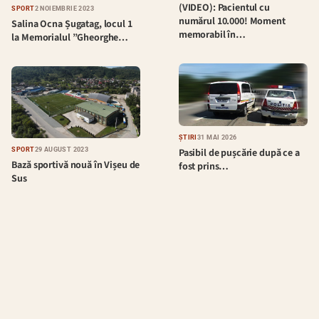
(VIDEO): Pacientul cu
SPORT
2 NOIEMBRIE 2023
numărul 10.000! Moment
Salina Ocna Șugatag, locul 1
memorabil în…
la Memorialul ”Gheorghe…
ȘTIRI
31 MAI 2026
Pasibil de pușcărie după ce a
SPORT
29 AUGUST 2023
Bază sportivă nouă în Vișeu de
fost prins…
Sus