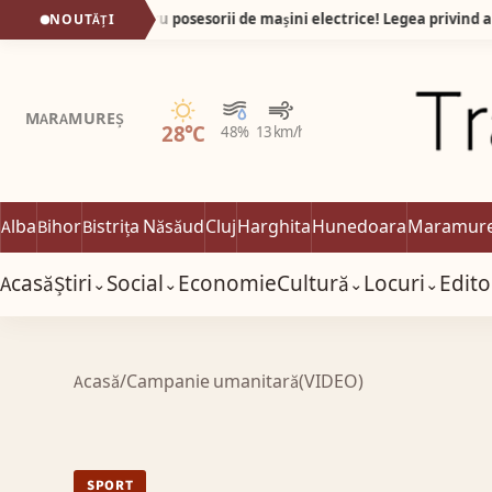
O veste foarte bună pentru posesorii de mașini electrice! Legea privind aprobarea Ordonanței de Urgență nr. 4/2026 a fost promulgată de președintele României și publicată în Monitorul Oficial.
NOUTĂȚI
Senin
MARAMUREȘ
28°C
48%
13 km/h
Alba
Bihor
Bistrița Năsăud
Cluj
Harghita
Hunedoara
Maramur
Acasă
Știri
Social
Economie
Cultură
Locuri
Edito
⌄
⌄
⌄
⌄
Acasă
/
Campanie umanitară(VIDEO)
SPORT