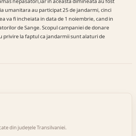
mas nepasatori,iar in aceasta dimineata au fost
a umanitara au participat 25 de jandarmi, cinci
ea va fi incheiata in data de 1 noiembrie, cand in
atorilor de Sange. Scopul campaniei de donare
 privire la faptul ca jandarmii sunt alaturi de
icate din județele Transilvaniei.