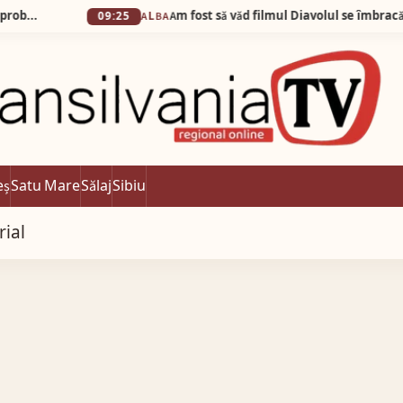
09:25
ALBA
eș
Satu Mare
Sălaj
Sibiu
rial