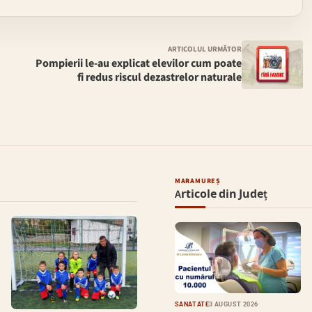
ARTICOLUL URMĂTOR
Pompierii le-au explicat elevilor cum poate
fi redus riscul dezastrelor naturale
MARAMUREȘ
Articole din Județ
SĂNĂTATE
3 AUGUST 2026