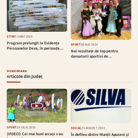
ȘTIRI
5 IUNIE 2024
Program prelungit la Evidența
SPORT
28 MAI 2024
Persoanelor Deva, în perioada…
Noi rezultate de top pentru
dansatorii sportivi de…
HUNEDOARA
Articole din Județ
▶
SPORT
29 IULIE 2026
SOCIAL
24 AUGUST 2024
(VIDEO): Cei mai buni arcași s-au
În defileu dintre Munţii Apuseni şi