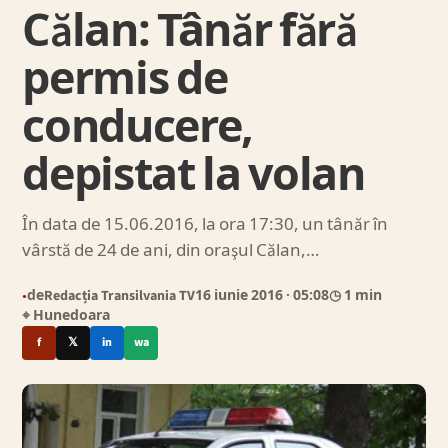
Călan: Tânăr fără
permis de
conducere,
depistat la volan
În data de 15.06.2016, la ora 17:30, un tânăr în
vârstă de 24 de ani, din oraşul Călan,…
de
Redacția Transilvania TV
16 iunie 2016
· 05:08
◷ 1 min
●
⌖ Hunedoara
f
𝕏
in
wa