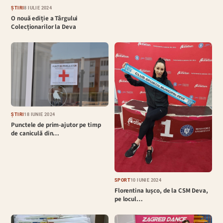
ȘTIRI
8 IULIE 2024
O nouă ediție a Târgului
Colecționarilor la Deva
ȘTIRI
18 IUNIE 2024
Punctele de prim-ajutor pe timp
de caniculă din…
SPORT
10 IUNIE 2024
Florentina Iușco, de la CSM Deva,
pe locul…