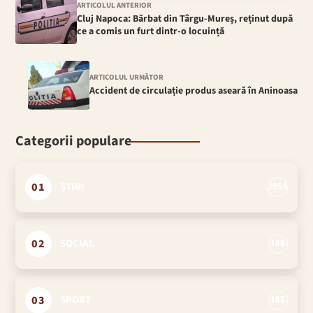
ARTICOLUL ANTERIOR
Cluj Napoca: Bărbat din Târgu-Mureș, reținut după
ce a comis un furt dintr-o locuință
ARTICOLUL URMĂTOR
Accident de circulație produs aseară în Aninoasa
Categorii populare
01
ȘTIRI
2951
02
SOCIAL
188
03
SPORT
185