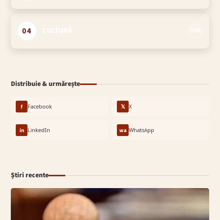
04
CULTURĂ
160
Distribuie & urmărește
f
Facebook
𝕏
X
in
LinkedIn
wa
WhatsApp
Știri recente