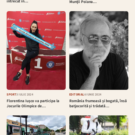
întrecut în…
Munţii Poiana…
EDITORIAL
6 IUNIE 2024
SPORT
3 IULIE 2024
România frumoasă și bogată, însă
Florentina Iușco va participa la
batjocorită și trădată…
Jocurile Olimpice de…