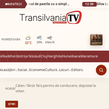
Cum am scăpat de pumnul de pastile cu o simplă apă minerală!
NOUTĂȚI
12:39
Parțial noros
HUNEDOARA
33°C
35%
6 km/h
Alba
Bihor
Bistrița Năsăud
Cluj
Harghita
Hunedoara
Maramureș
Satu 
Acasă
Știri
Social
Economie
Cultură
Locuri
Editorial
⌄
⌄
⌄
⌄
Caut
Călan: Tânăr fără permis de conducere, depistat la
Acasă
/
volan
ȘTIRI