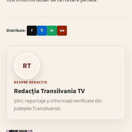
fost întocmit dosar de cercetare penală.
Distribuie:
f
𝕏
in
wa
RT
DESPRE REDACȚIE
Redacția Transilvania TV
Știri, reportaje și informații verificate din
județele Transilvaniei.