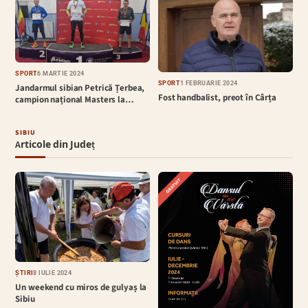
SPORT
6 MARTIE 2024
SPORT
1 FEBRUARIE 2024
Jandarmul sibian Petrică Țerbea,
Fost handbalist, preot în Cârța
campion național Masters la…
SIBIU
Articole din Județ
ȘTIRI
8 IULIE 2024
Un weekend cu miros de gulyaș la
Sibiu