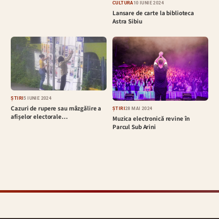
CULTURĂ
10 IUNIE 2024
Lansare de carte la biblioteca
Astra Sibiu
ȘTIRI
5 IUNIE 2024
Cazuri de rupere sau mâzgălire a
ȘTIRI
28 MAI 2024
afișelor electorale…
Muzica electronică revine în
Parcul Sub Arini