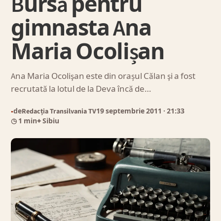
Bursă pentru
gimnasta Ana
Maria Ocolișan
Ana Maria Ocolişan este din orașul Călan şi a fost
recrutată la lotul de la Deva încă de…
de
Redacția Transilvania TV
19 septembrie 2011
· 21:33
●
◷ 1 min
⌖ Sibiu