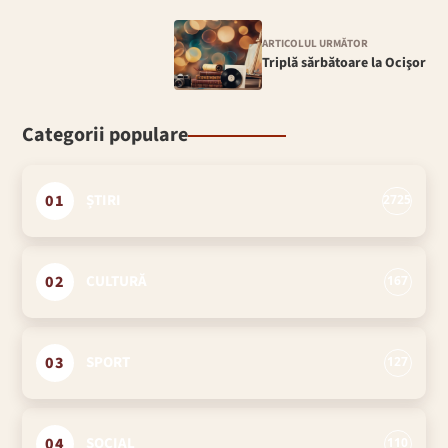
ARTICOLUL URMĂTOR
Triplă sărbătoare la Ocişor
Categorii populare
01
ȘTIRI
2725
02
CULTURĂ
167
03
SPORT
127
04
SOCIAL
110