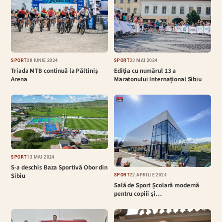
SPORT
28 IUNIE 2024
SPORT
23 MAI 2024
Triada MTB continuă la Păltiniș
Ediția cu numărul 13 a
Arena
Maratonului Internațional Sibiu
SPORT
13 MAI 2024
S-a deschis Baza Sportivă Obor din
Sibiu
SPORT
22 APRILIE 2024
Sală de Sport Școlară modernă
pentru copiii și…