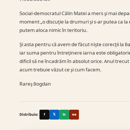
Social-democratul Călin Matei a mers şi mai depart
moment „o discuţie la drumuri şi s-ar putea ca l
putem aloca nimic în teritoriu.
Şi asta pentru că avem de făcut nişte corecţii la B
iar suma pentru întreţinere iarna este obligatorie
dificil să ne încadrăm în absolut orice. Anul trec
acum trebuie văzut ce şi cum facem.
Rareş Bogdan
Distribuie:
f
𝕏
in
wa