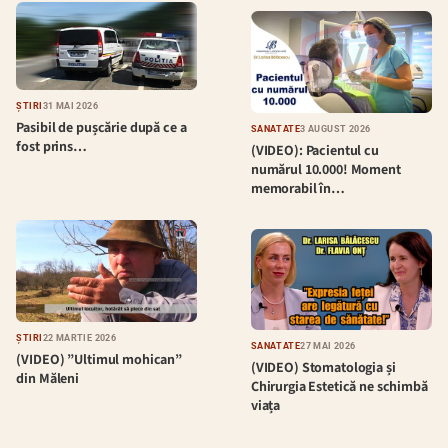
ȘTIRI
31 MAI 2026
Pasibil de pușcărie după ce a
SĂNĂTATE
3 AUGUST 2026
fost prins…
(VIDEO): Pacientul cu
numărul 10.000! Moment
memorabil în…
ȘTIRI
22 MARTIE 2026
SĂNĂTATE
27 MAI 2026
(VIDEO) ”Ultimul mohican”
(VIDEO) Stomatologia și
din Măleni
Chirurgia Estetică ne schimbă
viața