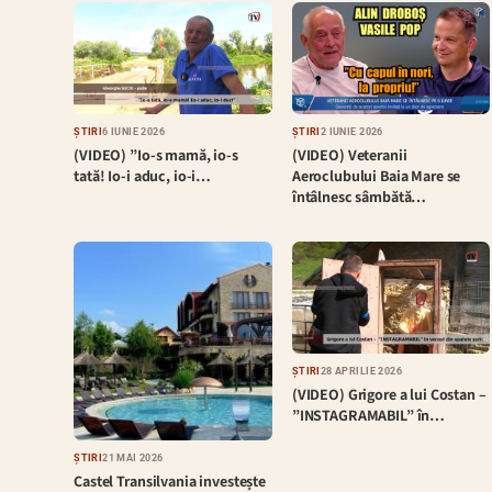
ȘTIRI
6 IUNIE 2026
ȘTIRI
2 IUNIE 2026
(VIDEO) ”Io-s mamă, io-s
(VIDEO) Veteranii
tată! Io-i aduc, io-i…
Aeroclubului Baia Mare se
întâlnesc sâmbătă…
ȘTIRI
28 APRILIE 2026
(VIDEO) Grigore a lui Costan –
”INSTAGRAMABIL” în…
ȘTIRI
21 MAI 2026
Castel Transilvania investește