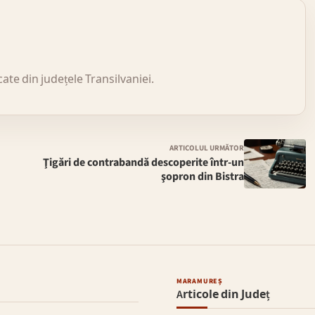
icate din județele Transilvaniei.
ARTICOLUL URMĂTOR
Ţigări de contrabandă descoperite într-un
şopron din Bistra
MARAMUREȘ
Articole din Județ