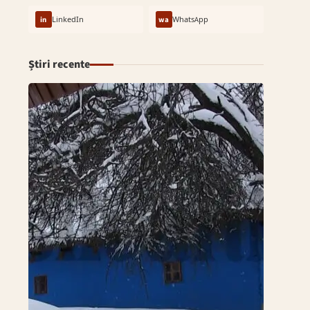
in
LinkedIn
wa
WhatsApp
Știri recente