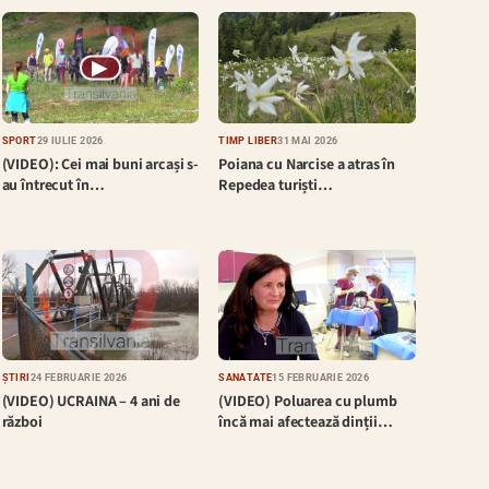
▶
SPORT
29 IULIE 2026
TIMP LIBER
31 MAI 2026
(VIDEO): Cei mai buni arcași s-
Poiana cu Narcise a atras în
au întrecut în…
Repedea turiști…
ȘTIRI
24 FEBRUARIE 2026
SĂNĂTATE
15 FEBRUARIE 2026
(VIDEO) UCRAINA – 4 ani de
(VIDEO) Poluarea cu plumb
război
încă mai afectează dinții…