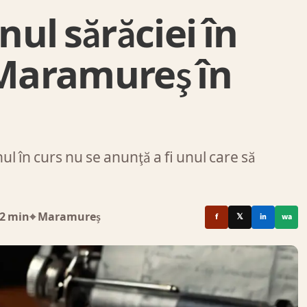
ul sărăciei în
 Maramureş în
 în curs nu se anunţă a fi unul care să
2 min
⌖ Maramureș
f
𝕏
in
wa