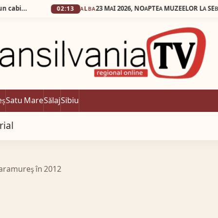
02:13
ALBA
eș
Satu Mare
Sălaj
Sibiu
rial
Maramureş în 2012