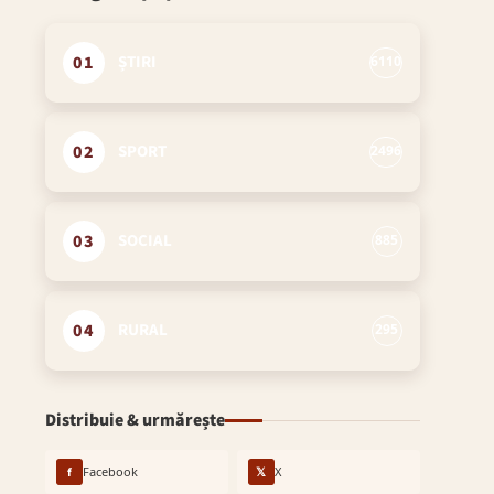
01
ȘTIRI
6110
02
SPORT
2496
03
SOCIAL
885
04
RURAL
295
Distribuie & urmărește
f
Facebook
𝕏
X