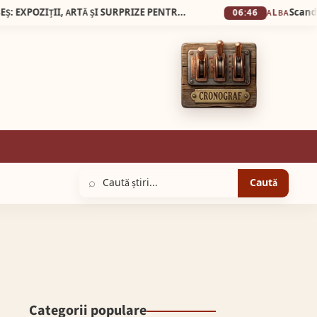
23 MAI 2026, NOAPTEA MUZEELOR LA SEBEȘ: EXPOZIȚII, ARTĂ ȘI SURPRIZE PENTRU VIZITATORI
06:46
ALBA
⌕
Caută
Categorii populare