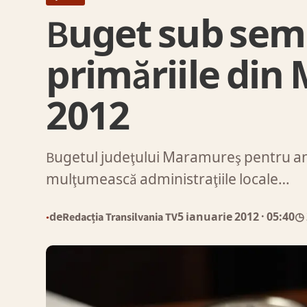
Buget sub semn
primăriile din
2012
Bugetul judeţului Maramureş pentru anul
mulţumească administraţiile locale…
de
Redacția Transilvania TV
5 ianuarie 2012
· 05:40
◷ 
●