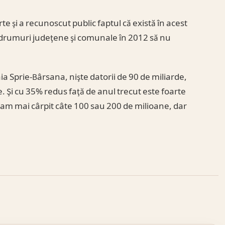
e şi a recunoscut public faptul că există în acest
a drumuri judeţene şi comunale în 2012 să nu
aia Sprie-Bârsana, nişte datorii de 90 de miliarde,
. Şi cu 35% redus faţă de anul trecut este foarte
ut am mai cârpit câte 100 sau 200 de milioane, dar