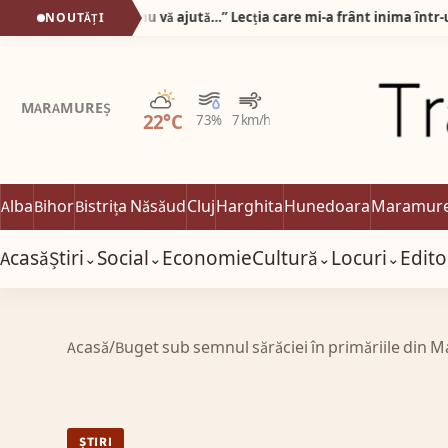
„Pot să vă iau banii, dar nu vă ajută…” Lecția care mi-a frânt inima într-un cabinet optic din Alba Iulia!
NOUTĂȚI
Parțial noros
MARAMUREȘ
22°C
73%
7 km/h
Alba
Bihor
Bistrița Năsăud
Cluj
Harghita
Hunedoara
Maramur
Acasă
Știri
Social
Economie
Cultură
Locuri
Edito
⌄
⌄
⌄
⌄
Acasă
/
Buget sub semnul sărăciei în primăriile din 
ȘTIRI