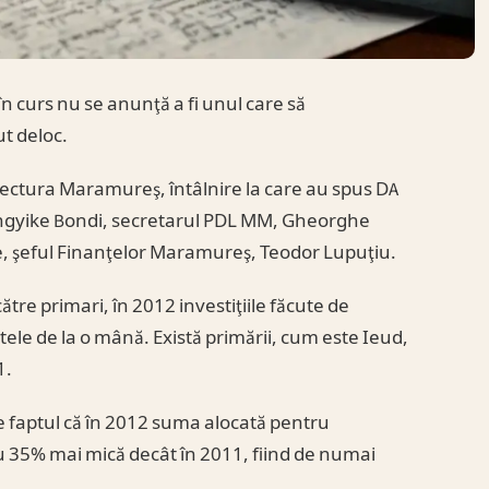
 curs nu se anunţă a fi unul care să
t deloc.
refectura Maramureş, întâlnire la care au spus DA
yongyike Bondi, secretarul PDL MM, Gheorghe
e, şeful Finanţelor Maramureş, Teodor Lupuţiu.
tre primari, în 2012 investiţiile făcute de
ele de la o mână. Există primării, cum este Ieud,
1.
e faptul că în 2012 suma alocată pentru
u 35% mai mică decât în 2011, fiind de numai