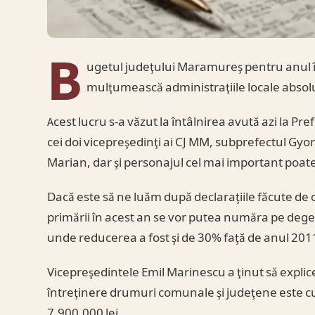
B
ugetul judeţului Maramureş pentru anul în
mulţumească administraţiile locale absolu
Acest lucru s-a văzut la întâlnirea avută azi la P
cei doi vicepreşedinţi ai CJ MM, subprefectul G
Marian, dar şi personajul cel mai important poat
Dacă este să ne luăm după declaraţiile făcute de că
primării în acest an se vor putea număra pe deget
unde reducerea a fost şi de 30% faţă de anul 201
Vicepreşedintele Emil Marinescu a ţinut să explic
întreţinere drumuri comunale şi judeţene este c
7.900.000 lei.