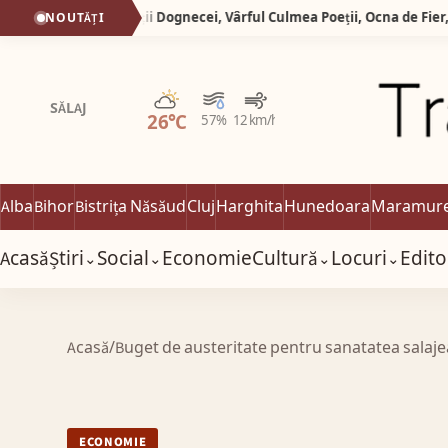
Silva Logistic Services. Munții Dognecei, Vârful Culmea Poeții, Ocna de Fier, zone desprinse dintr-o poveste în care timpul a uitat să mai grabească pașii oamenilor.
NOUTĂȚI
Parțial noros
SĂLAJ
26°C
57%
12 km/h
Alba
Bihor
Bistrița Năsăud
Cluj
Harghita
Hunedoara
Maramur
Acasă
Știri
Social
Economie
Cultură
Locuri
Edito
⌄
⌄
⌄
⌄
Acasă
/
Buget de austeritate pentru sanatatea salaj
ECONOMIE