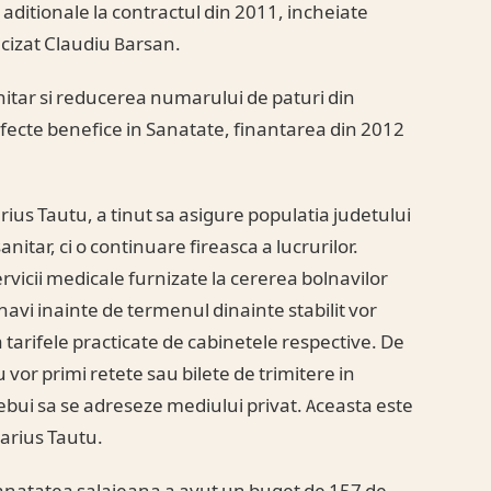
 aditionale la contractul din 2011, incheiate
cizat Claudiu Barsan.
nitar si reducerea numarului de paturi din
 efecte benefice in Sanatate, finantarea din 2012
arius Tautu, a tinut sa asigure populatia judetului
nitar, ci o continuare fireasca a lucrurilor.
rvicii medicale furnizate la cererea bolnavilor
lnavi inainte de termenul dinainte stabilit vor
a tarifele practicate de cabinetele respective. De
 vor primi retete sau bilete de trimitere in
rebui sa se adreseze mediului privat. Aceasta este
Marius Tautu.