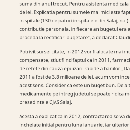
suma din anul trecut. Pentru asistenta medicala p
de lei. Explicatia pentru sumele mai mici este f
in spitale (130 de paturi in spitalele din Salaj, n
contributie personala, in fiecare an bugetul era 
proceda la rectificari bugetare”, a declarat Claud
Potrivit sursei citate, in 2012 vor fi alocate mai
compensate, stiut fiind faptul ca in 2011, farmaci
de retete din cauza epuizarii rapide a banilor. 
2011 a fost de 3,8 milioane de lei, acum vom incer
acest sens. Consider ca este un buget bun. De al
medicamente pe intreg judetul se poate ridica mai
presedintele CJAS Salaj.
Acesta a explicat ca in 2012, contractarea se va d
incheiate initial pentru luna ianuarie, iar ulterior