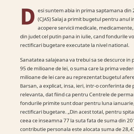
D
esi suntem abia in prima saptamana din 
(CJAS) Salaj a primit bugetul pentru anul i
acopere servicii medicale, medicamente, f
din judet cel putin pana in iulie, cand fondurile vor
rectificari bugetare executate la nivel national.
Sanatatea salajeana va trebui sa se descurce in 
95 de milioane de lei, o suma care la prima veder
milioane de lei care au reprezentat bugetul afere
Barsan, a explicat, insa, ieri, intr-o conferinta
relevanta, dat fiind ca pentru Centrele de perma
fondurile primite sunt doar pentru luna ianuarie
rectificari bugetare. „Din acest total, pentru spit
ceea ce inseamna 77 la suta fata de suma din 201
contributie personala este alocata suma de 28,47