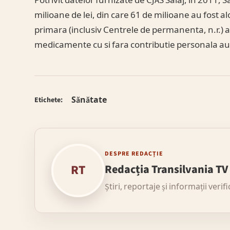
Potrivit datelor furnizate de CJAS Salaj, in 2011
milioane de lei, din care 61 de milioane au fost al
primara (inclusiv Centrele de permanenta, n.r.) a p
medicamente cu si fara contributie personala au f
Sănătate
Etichete:
DESPRE REDACȚIE
RT
Redacția Transilvania TV
Știri, reportaje și informații verif