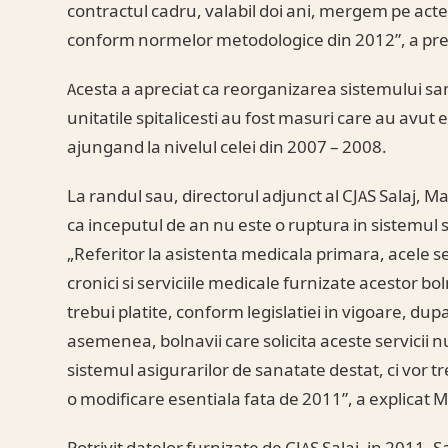
contractul cadru, valabil doi ani, mergem pe acte
conform normelor metodologice din 2012”, a pre
Acesta a apreciat ca reorganizarea sistemului sa
unitatile spitalicesti au fost masuri care au avut
ajungand la nivelul celei din 2007 – 2008.
La randul sau, directorul adjunct al CJAS Salaj, M
ca inceputul de an nu este o ruptura in sistemul sa
„Referitor la asistenta medicala primara, acele se
cronici si serviciile medicale furnizate acestor bo
trebui platite, conform legislatiei in vigoare, dup
asemenea, bolnavii care solicita aceste servicii nu
sistemul asigurarilor de sanatate destat, ci vor t
o modificare esentiala fata de 2011”, a explicat 