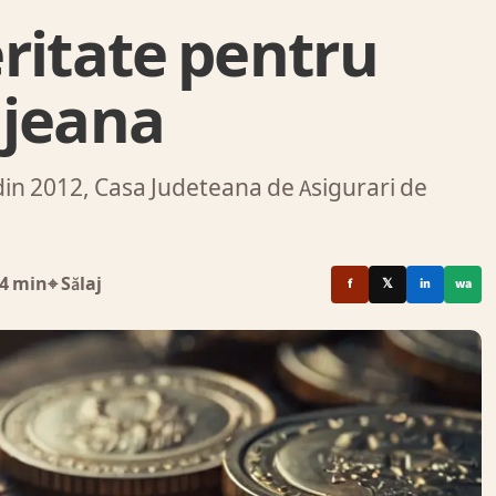
ritate pentru
ajeana
in 2012, Casa Judeteana de Asigurari de
4 min
⌖ Sălaj
f
𝕏
in
wa