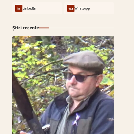
in
LinkedIn
wa
WhatsApp
Știri recente