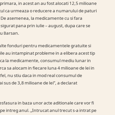
rimara, in acest an au fost alocati 12,5 milioane
aptul ca urmeaza o reducere a numarului de paturi
.r.). De asemenea, la medicamente cu si fara
asigurat pana prin iulie – august, dupa care se
iu Barsan.
 multe fonduri pentru medicamentele gratuite si
ile au intampinat probleme in a elibera acest tip
„Daca la medicamente, consumul mediu lunar in
ca sa alocam in fiecare luna 4 milioane de lei in
tfel, nu stiu daca in mod real consumul de
 sus de 3,8 milioane de lei”, a declarat
esfasura in baza unor acte aditionale care vor fi
 pe intreg anul. „Intrucat anul trecut s-a intrat pe