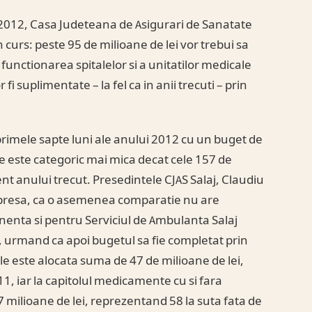
2012, Casa Judeteana de Asigurari de Sanatate
n curs: peste 95 de milioane de lei vor trebui sa
unctionarea spitalelor si a unitatilor medicale
 fi suplimentate – la fel ca in anii trecuti – prin
primele sapte luni ale anului 2012 cu un buget de
e este categoric mai mica decat cele 157 de
nt anului trecut. Presedintele CJAS Salaj, Claudiu
 de presa, ca o asemenea comparatie nu are
nenta si pentru Serviciul de Ambulanta Salaj
, urmand ca apoi bugetul sa fie completat prin
ale este alocata suma de 47 de milioane de lei,
1, iar la capitolul medicamente cu si fara
 milioane de lei, reprezentand 58 la suta fata de