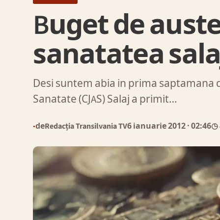
Buget de auste
sanatatea sal
Desi suntem abia in prima saptamana d
Sanatate (CJAS) Salaj a primit…
de
Redacția Transilvania TV
6 ianuarie 2012
· 02:46
◷ 
●