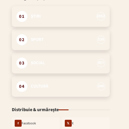
01
ȘTIRI
2852
02
SPORT
539
03
SOCIAL
451
04
CULTURĂ
240
Distribuie & urmărește
f
Facebook
𝕏
X