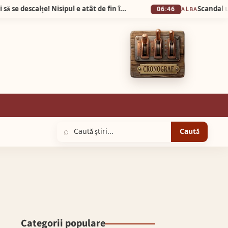
Plaja din Tunisia unde turiștii sunt obligați să se descalțe! Nisipul e atât de fin încât pare cernut prin sită!
06:46
ALBA
⌕
Caută
Categorii populare