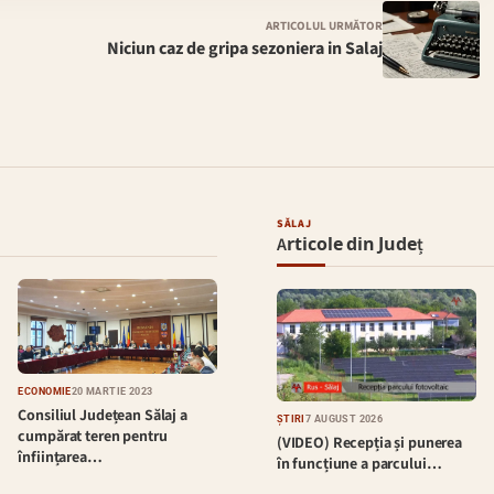
ARTICOLUL URMĂTOR
Niciun caz de gripa sezoniera in Salaj
SĂLAJ
Articole din Județ
ECONOMIE
20 MARTIE 2023
Consiliul Județean Sălaj a
ȘTIRI
7 AUGUST 2026
cumpărat teren pentru
(VIDEO) Recepția și punerea
înființarea…
în funcțiune a parcului…