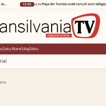
12:42
ALBA
eș
Satu Mare
Sălaj
Sibiu
rial
eana