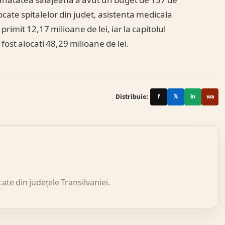
, Sanatatea salajeana a avut un buget de 157 de
ocate spitalelor din judet, asistenta medicala
rimit 12,17 milioane de lei, iar la capitolul
ost alocati 48,29 milioane de lei.
Distribuie:
f
𝕏
in
wa
icate din județele Transilvaniei.