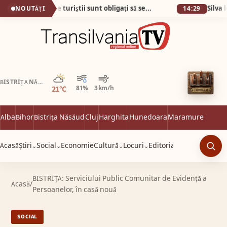
Plaja din Tunisia unde turiștii sunt obligați să se descalțe! Nisipul e atât de fin încât pare cernut prin sită!
NOUTĂȚI
14:29
Parțial noros
BISTRIȚA NĂSĂUD
21°C
81%
3 km/h
Alba
Bihor
Bistrița Năsăud
Cluj
Harghita
Hunedoara
Maramureș
Satu 
Acasă
Știri
Social
Economie
Cultură
Locuri
Editorial
⌄
⌄
⌄
⌄
Caut
BISTRIȚA: Serviciului Public Comunitar de Evidenţă a
Acasă
/
Persoanelor, în casă nouă
SOCIAL