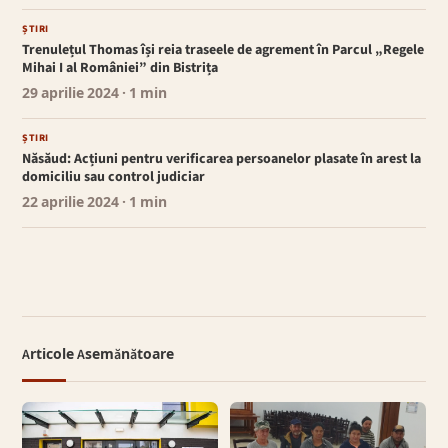
ȘTIRI
Trenulețul Thomas își reia traseele de agrement în Parcul „Regele
Mihai I al României” din Bistrița
29 aprilie 2024
· 1 min
ȘTIRI
Năsăud: Acțiuni pentru verificarea persoanelor plasate în arest la
domiciliu sau control judiciar
22 aprilie 2024
· 1 min
Articole Asemănătoare