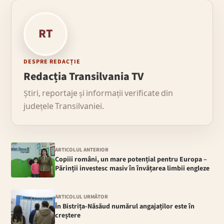
RT
DESPRE REDACȚIE
Redacția Transilvania TV
Știri, reportaje și informații verificate din
județele Transilvaniei.
ARTICOLUL ANTERIOR
Copiii români, un mare potențial pentru Europa –
Părinții investesc masiv în învățarea limbii engleze
ARTICOLUL URMĂTOR
În Bistrița-Năsăud numărul angajaților este în
creștere