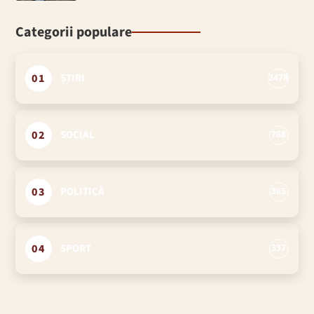
Categorii populare
01
ȘTIRI
2478
02
SOCIAL
768
03
POLITICĂ
365
04
SPORT
337