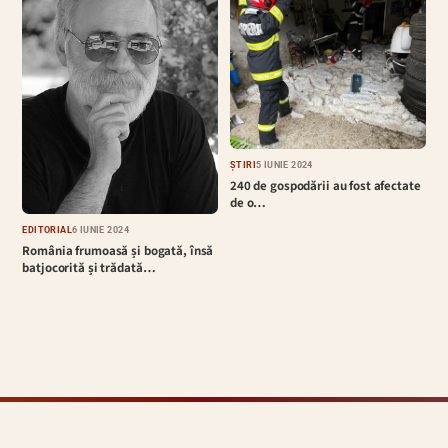
ȘTIRI
5 IUNIE 2024
240 de gospodării au fost afectate
de o…
EDITORIAL
6 IUNIE 2024
România frumoasă și bogată, însă
batjocorită și trădată…