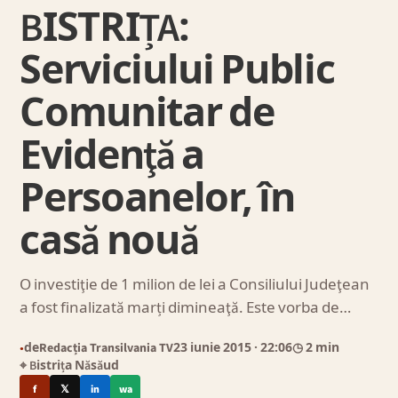
BISTRIȚA:
Serviciului Public
Comunitar de
Evidenţă a
Persoanelor, în
casă nouă
O investiţie de 1 milion de lei a Consiliului Judeţean
a fost finalizată marți dimineaţă. Este vorba de…
de
Redacția Transilvania TV
23 iunie 2015
· 22:06
◷ 2 min
●
⌖ Bistrița Năsăud
f
𝕏
in
wa