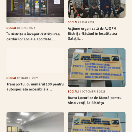
SOCIAL
28 MAI 2024
Acțiune organizată de AJOFM
SOCIAL
18 IUNIE 2024
Bistriţa-Năsăud în localitatea
În Bistrița a început distribuirea
Galaţii…
cardurilor sociale acordate…
SOCIAL
12 MARTIE 2024
Transportul cu numărul 100 pentru
autospeciala accesibilă a…
SOCIAL
11 OCTOMBRIE 2023
Bursa Locurilor de Muncă pentru
Absolvenţi, la Bistrița