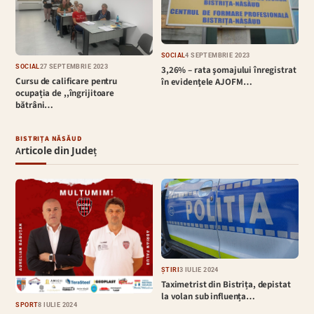
SOCIAL
4 SEPTEMBRIE 2023
SOCIAL
27 SEPTEMBRIE 2023
3,26% – rata şomajului înregistrat
Cursu de calificare pentru
în evidenţele AJOFM…
ocupația de ,,îngrijitoare
bătrâni…
BISTRIȚA NĂSĂUD
Articole din Județ
ȘTIRI
3 IULIE 2024
Taximetrist din Bistrița, depistat
la volan sub influența…
SPORT
8 IULIE 2024