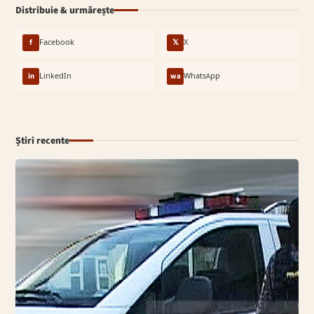
Distribuie & urmărește
f
Facebook
𝕏
X
in
LinkedIn
wa
WhatsApp
Știri recente