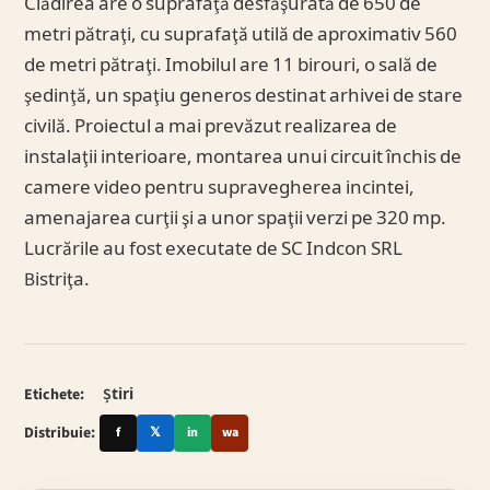
Clădirea are o suprafaţă desfăşurată de 650 de
metri pătraţi, cu suprafaţă utilă de aproximativ 560
de metri pătraţi. Imobilul are 11 birouri, o sală de
şedinţă, un spaţiu generos destinat arhivei de stare
civilă. Proiectul a mai prevăzut realizarea de
instalaţii interioare, montarea unui circuit închis de
camere video pentru supravegherea incintei,
amenajarea curţii şi a unor spaţii verzi pe 320 mp.
Lucrările au fost executate de SC Indcon SRL
Bistriţa.
Etichete:
Știri
Distribuie:
f
𝕏
in
wa