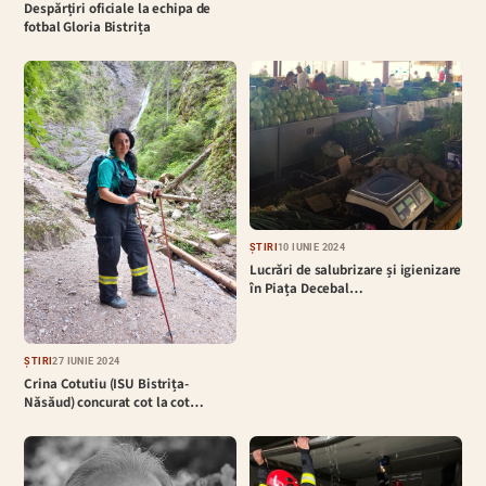
Despărțiri oficiale la echipa de
fotbal Gloria Bistrița
ȘTIRI
10 IUNIE 2024
Lucrări de salubrizare și igienizare
în Piața Decebal…
ȘTIRI
27 IUNIE 2024
Crina Cotutiu (ISU Bistrița-
Năsăud) concurat cot la cot…