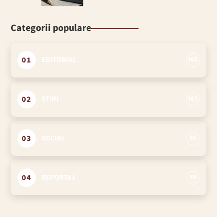
Categorii populare
01
EDITORIAL
168
02
ȘTIRI
161
03
SOCIAL
96
04
REPORTAJ
59