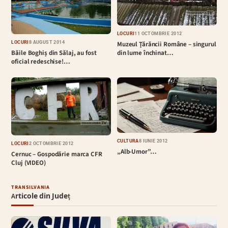
LOCURI
11 OCTOMBRIE 2012
LOCURI
8 AUGUST 2014
Muzeul Ţărăncii Române – singurul
Băile Boghiș din Sălaj, au fost
din lume închinat…
oficial redeschise!…
CULTURĂ
8 IUNIE 2012
LOCURI
2 OCTOMBRIE 2012
„Alb-Umor”…
Cernuc – Gospodărie marca CFR
Cluj (VIDEO)
TRANSILVANIA
Articole din Județ