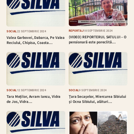
REPORTAJ
18 SEPTEMBRIE 2024
SOCIAL
22 SEPTEMBRIE 2024
(VIDEO) REPORTERUL SATULUI – O
Valea Garbovei, Dabarca, Pe Valea
pensionară este poreclită…
Reciului, Chipisa, Coasta…
SOCIAL
12 SEPTEMBRIE 2024
SOCIAL
9 SEPTEMBRIE 2024
Tara Moților, Avram Iancu, Vidra
Țara Secașelor, Miercurea Sibiului
de Jos, Vidra…
și Ocna Sibiului, alături…