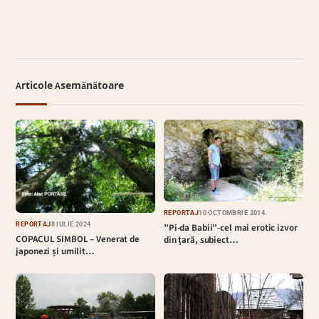
Articole Asemănătoare
REPORTAJ
10 OCTOMBRIE 2014
REPORTAJ
8 IULIE 2024
”Pi-da Babii”-cel mai erotic izvor
COPACUL SIMBOL – Venerat de
din ţară, subiect…
japonezi și umilit…