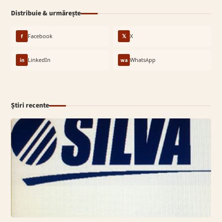
Distribuie & urmărește
f
Facebook
𝕏
X
in
LinkedIn
wa
WhatsApp
Știri recente