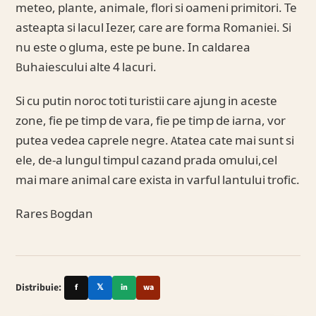
meteo, plante, animale, flori si oameni primitori. Te
asteapta si lacul Iezer, care are forma Romaniei. Si
nu este o gluma, este pe bune. In caldarea
Buhaiescului alte 4 lacuri.
Si cu putin noroc toti turistii care ajung in aceste
zone, fie pe timp de vara, fie pe timp de iarna, vor
putea vedea caprele negre. Atatea cate mai sunt si
ele, de-a lungul timpul cazand prada omului,cel
mai mare animal care exista in varful lantului trofic.
Rares Bogdan
Distribuie:
f
𝕏
in
wa