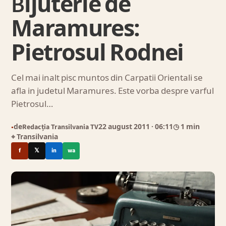
Bijuterie de
Maramures:
Pietrosul Rodnei
Cel mai inalt pisc muntos din Carpatii Orientali se
afla in judetul Maramures. Este vorba despre varful
Pietrosul…
de
Redacția Transilvania TV
22 august 2011
· 06:11
◷ 1 min
●
⌖ Transilvania
f
𝕏
in
wa