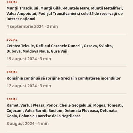
SOCIAL
Munții Trascăului ,Munţii Gilău-Muntele Mare, Munţii Metaliferi,
Valea Ampoiului, Podişul Transilvaniei si cele 35 de rezervaţii de
interes național
4 septembrie 2024
· 2 min
SOCIAL
Cetatea Tricule, Defileul Cazanele Dunarii, Orsova, Svinita,
Dubova, Moldova Noua, Gura Vaii.
19 august 2024
· 3 min
SOCIAL
România continuă să sprijine Grecia în combaterea incendiilor
12 august 2024
· 3 min
SOCIAL
Ramet, Varful Pleasa, Ponor, Cheile Geogelului, Mogos, Tomesti,
Cojocani, Valea Barnii, Bucium, Detunata Flocoasa, Detunata
Goala, Poiana cu narcise de la Negrileasa.
8 august 2024
· 4 min