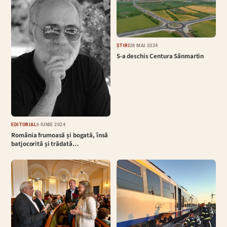
ȘTIRI
28 MAI 2024
S-a deschis Centura Sânmartin
EDITORIAL
6 IUNIE 2024
România frumoasă și bogată, însă
batjocorită și trădată…