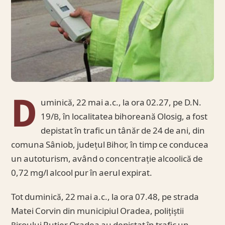
D
uminică, 22 mai a.c., la ora 02.27, pe D.N.
19/B, în localitatea bihoreană Olosig, a fost
depistat în trafic un tânăr de 24 de ani, din
comuna Sâniob, județul Bihor, în timp ce conducea
un autoturism, având o concentrație alcoolică de
0,72 mg/l alcool pur în aerul expirat.
Tot duminică, 22 mai a.c., la ora 07.48, pe strada
Matei Corvin din municipiul Oradea, polițiștii