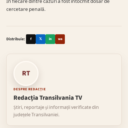
În fiecare dintre cazuri a fost întocmit dosar de
cercetare penală.
Distribuie:
f
𝕏
in
wa
RT
DESPRE REDACȚIE
Redacția Transilvania TV
Știri, reportaje și informații verificate din
județele Transilvaniei.