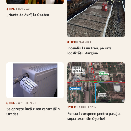
ȘTIRI
23 MAI 2024
„Nunta de Aur”, la Oradea
ȘTIRI
13 MAI 2024
Incendiu la un tren, pe raza
localității Margine
ȘTIRI
29 APRILIE 2024
ȘTIRI
22 APRILIE 2024
Se oprește încălzirea centrală în
Fonduri europene pentru pasajul
Oradea
suprateran din Oșorhei