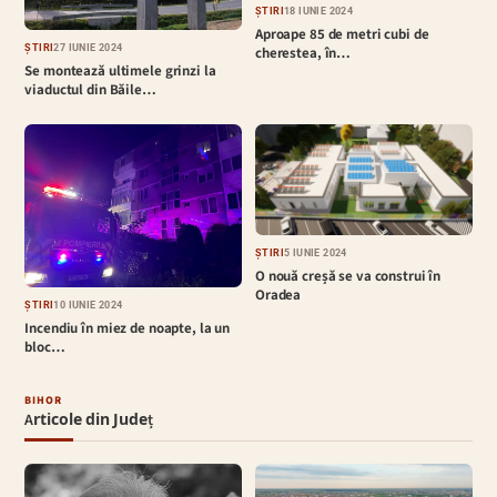
ȘTIRI
18 IUNIE 2024
Aproape 85 de metri cubi de
ȘTIRI
27 IUNIE 2024
cherestea, în…
Se montează ultimele grinzi la
viaductul din Băile…
ȘTIRI
5 IUNIE 2024
O nouă creșă se va construi în
Oradea
ȘTIRI
10 IUNIE 2024
Incendiu în miez de noapte, la un
bloc…
BIHOR
Articole din Județ