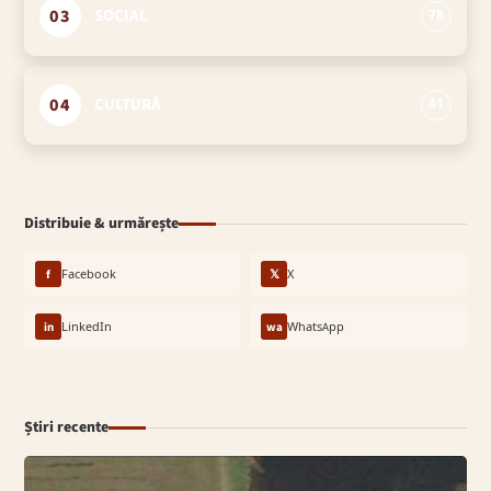
03
SOCIAL
78
04
CULTURĂ
41
Distribuie & urmărește
f
Facebook
𝕏
X
in
LinkedIn
wa
WhatsApp
Știri recente