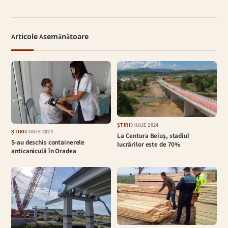
Articole Asemănătoare
ȘTIRI
3 IULIE 2024
ȘTIRI
8 IULIE 2024
La Centura Beiuș, stadiul
S-au deschis containerele
lucrărilor este de 70%
anticaniculă în Oradea