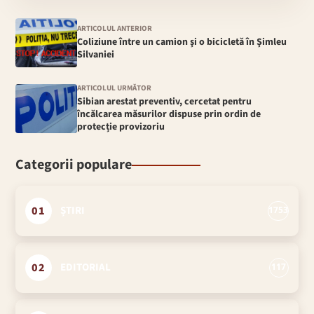
ARTICOLUL ANTERIOR
Coliziune între un camion şi o bicicletă în Şimleu
Silvaniei
ARTICOLUL URMĂTOR
Sibian arestat preventiv, cercetat pentru
încălcarea măsurilor dispuse prin ordin de
protecție provizoriu
Categorii populare
01
ȘTIRI
1753
02
EDITORIAL
117