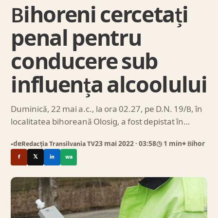
Bihoreni cercetați
penal pentru
conducere sub
influența alcoolului
Duminică, 22 mai a.c., la ora 02.27, pe D.N. 19/B, în
localitatea bihoreană Olosig, a fost depistat în…
de
Redacția Transilvania TV
23 mai 2022
· 03:58
◷ 1 min
⌖ Bihor
●
f
𝕏
in
wa