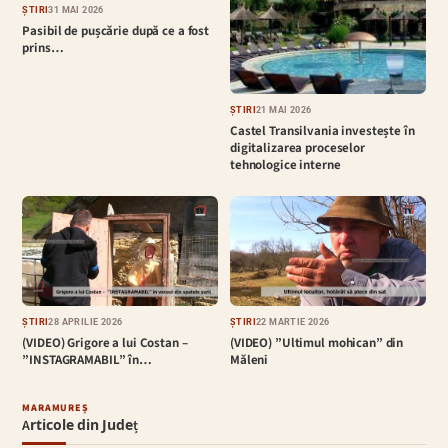
ȘTIRI
31 MAI 2026
Pasibil de pușcărie după ce a fost
prins…
ȘTIRI
21 MAI 2026
Castel Transilvania investește în
digitalizarea proceselor
tehnologice interne
ȘTIRI
28 APRILIE 2026
ȘTIRI
22 MARTIE 2026
(VIDEO) Grigore a lui Costan –
(VIDEO) ”Ultimul mohican” din
”INSTAGRAMABIL” în…
Măleni
MARAMUREȘ
Articole din Județ