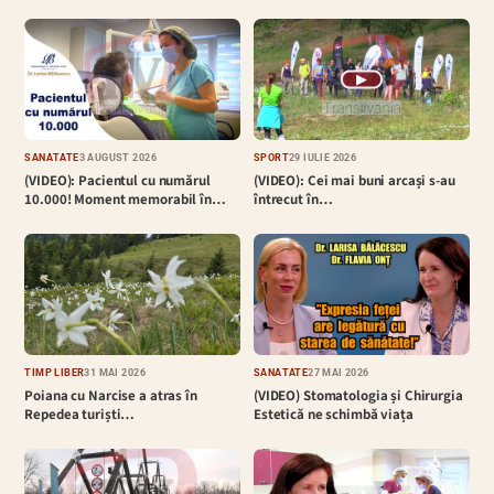
▶
SĂNĂTATE
3 AUGUST 2026
SPORT
29 IULIE 2026
(VIDEO): Pacientul cu numărul
(VIDEO): Cei mai buni arcași s-au
10.000! Moment memorabil în…
întrecut în…
TIMP LIBER
31 MAI 2026
SĂNĂTATE
27 MAI 2026
Poiana cu Narcise a atras în
(VIDEO) Stomatologia și Chirurgia
Repedea turiști…
Estetică ne schimbă viața