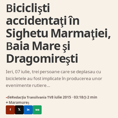
Biciclişti
accidentaţi în
Sighetu Marmaţiei,
Baia Mare şi
Dragomireşti
Ieri, 07 iulie, trei persoane care se deplasau cu
bicicletele au fost implicate în producerea unor
evenimente rutiere…
de
Redacția Transilvania TV
8 iulie 2015
· 03:18
◷ 2 min
●
⌖ Maramureș
f
𝕏
in
wa