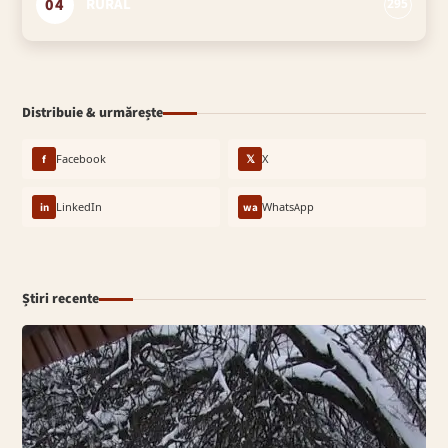
04
RURAL
295
Distribuie & urmărește
f
Facebook
𝕏
X
in
LinkedIn
wa
WhatsApp
Știri recente