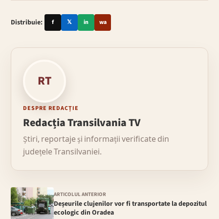
Distribuie:
f
𝕏
in
wa
RT
DESPRE REDACȚIE
Redacția Transilvania TV
Știri, reportaje și informații verificate din
județele Transilvaniei.
ARTICOLUL ANTERIOR
Deșeurile clujenilor vor fi transportate la depozitul
ecologic din Oradea