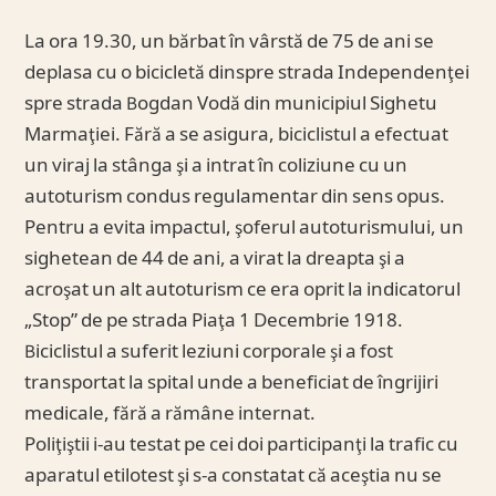
La ora 19.30, un bărbat în vârstă de 75 de ani se
deplasa cu o bicicletă dinspre strada Independenţei
spre strada Bogdan Vodă din municipiul Sighetu
Marmaţiei. Fără a se asigura, biciclistul a efectuat
un viraj la stânga şi a intrat în coliziune cu un
autoturism condus regulamentar din sens opus.
Pentru a evita impactul, şoferul autoturismului, un
sighetean de 44 de ani, a virat la dreapta şi a
acroşat un alt autoturism ce era oprit la indicatorul
„Stop” de pe strada Piaţa 1 Decembrie 1918.
Biciclistul a suferit leziuni corporale şi a fost
transportat la spital unde a beneficiat de îngrijiri
medicale, fără a rămâne internat.
Poliţiştii i-au testat pe cei doi participanţi la trafic cu
aparatul etilotest şi s-a constatat că aceştia nu se