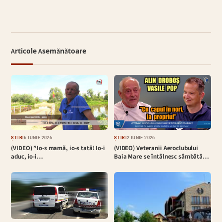
Articole Asemănătoare
ȘTIRI
6 IUNIE 2026
ȘTIRI
2 IUNIE 2026
(VIDEO) ”Io-s mamă, io-s tată! Io-i
(VIDEO) Veteranii Aeroclubului
aduc, io-i…
Baia Mare se întâlnesc sâmbătă…