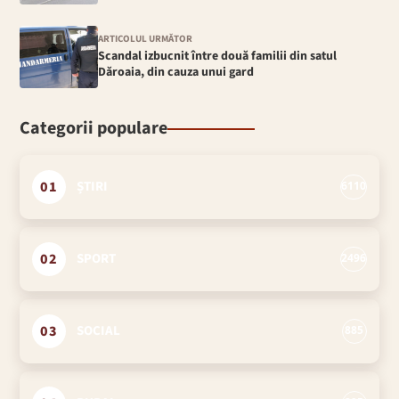
ARTICOLUL URMĂTOR
Scandal izbucnit între două familii din satul
Dăroaia, din cauza unui gard
Categorii populare
01
ȘTIRI
6110
02
SPORT
2496
03
SOCIAL
885