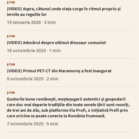
ȘTIRI
(VIDEO) Aspra, cătunul unde viața curge în ritmul propriu și
iernile au regulile lor
19 ianuarie 2026
· 3 min
ȘTIRI
(VIDEO) Adevărul despre ultimul dinozaur comunist
18 octombrie 2025
· 1 min
ȘTIRI
(VIDEO) Primul PET-CT din Maramureș a fost inaugurat
9 octombrie 2025
· 2 min
ȘTIRI
Gusturile bune românești, meșteșugarii autentici și gospodarii
care duc mai departe tradițiile din toate zonele țării sunt reuniți,
de trei ani de zile, sub platforma Via Profi, o inițiativă Profi prin
care oricine se poate conecta la România frumoasă.
7 octombrie 2025
· 5 min