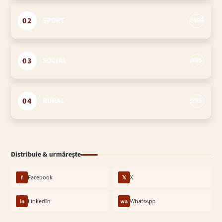
02
SPORT
2496
03
SOCIAL
885
04
RURAL
295
Distribuie & urmărește
f
Facebook
𝕏
X
in
LinkedIn
wa
WhatsApp