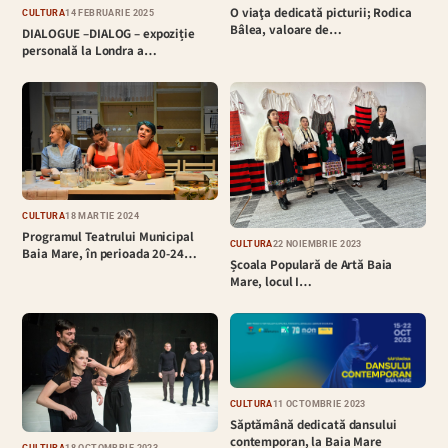
O viaţa dedicată picturii; Rodica
CULTURĂ
14 FEBRUARIE 2025
Bâlea, valoare de…
DIALOGUE –DIALOG – expoziție
personală la Londra a…
CULTURĂ
18 MARTIE 2024
Programul Teatrului Municipal
CULTURĂ
22 NOIEMBRIE 2023
Baia Mare, în perioada 20-24…
Școala Populară de Artă Baia
Mare, locul I…
CULTURĂ
11 OCTOMBRIE 2023
Săptămână dedicată dansului
contemporan, la Baia Mare
CULTURĂ
18 OCTOMBRIE 2023