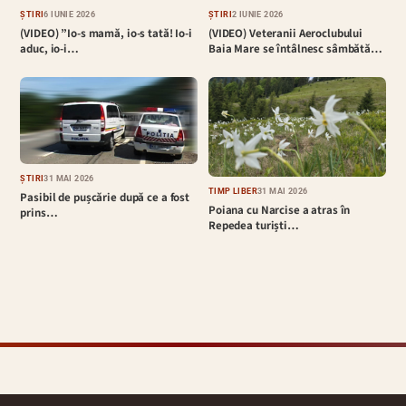
ȘTIRI
6 IUNIE 2026
ȘTIRI
2 IUNIE 2026
(VIDEO) ”Io-s mamă, io-s tată! Io-i
(VIDEO) Veteranii Aeroclubului
aduc, io-i…
Baia Mare se întâlnesc sâmbătă…
ȘTIRI
31 MAI 2026
TIMP LIBER
31 MAI 2026
Pasibil de pușcărie după ce a fost
Poiana cu Narcise a atras în
prins…
Repedea turiști…