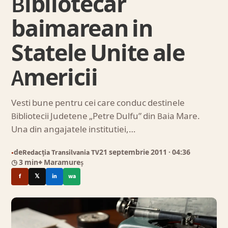
Bibliotecar
baimarean in
Statele Unite ale
Americii
Vesti bune pentru cei care conduc destinele
Bibliotecii Judetene „Petre Dulfu” din Baia Mare.
Una din angajatele institutiei,…
de
Redacția Transilvania TV
21 septembrie 2011
· 04:36
●
◷ 3 min
⌖ Maramureș
f
𝕏
in
wa