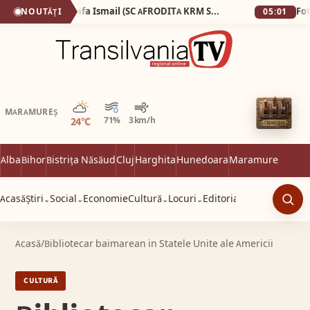
Ginecologul Mostafa Ismail (SC AFRODITA KRM SRL), pe care fosta soție l-a surprins dezbrăcat de la brâu în jos în timp ce consulta o pacientă complet dezbrăcată, a pierdut procesul cu presa!
NOUTĂȚI
05:01
Parțial noros
MARAMUREȘ
24°C
71%
3 km/h
Alba
Bihor
Bistrița Năsăud
Cluj
Harghita
Hunedoara
Maramureș
Satu 
Acasă
Știri
Social
Economie
Cultură
Locuri
Editorial
⌄
⌄
⌄
⌄
Caut
Acasă
/
Bibliotecar baimarean in Statele Unite ale Americii
CULTURĂ