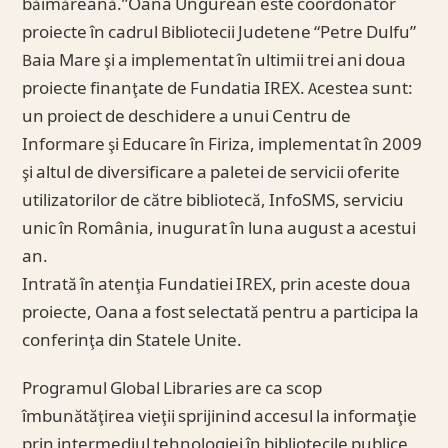
băimăreană.”Oana Ungurean este coordonator
proiecte în cadrul Bibliotecii Judetene “Petre Dulfu”
Baia Mare şi a implementat în ultimii trei ani doua
proiecte finanţate de Fundatia IREX. Acestea sunt:
un proiect de deschidere a unui Centru de
Informare şi Educare în Firiza, implementat în 2009
şi altul de diversificare a paletei de servicii oferite
utilizatorilor de către bibliotecă, InfoSMS, serviciu
unic în România, inugurat în luna august a acestui
an.
Intrată în atenţia Fundatiei IREX, prin aceste doua
proiecte, Oana a fost selectată pentru a participa la
conferinţa din Statele Unite.
Programul Global Libraries are ca scop
îmbunătăţirea vieţii sprijinind accesul la informaţie
prin intermediul tehnologiei în bibliotecile publice.