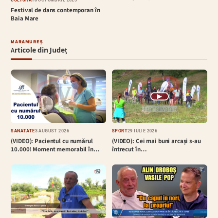
Festival de dans contemporan în
Baia Mare
MARAMUREȘ
Articole din Județ
▶
SĂNĂTATE
3 AUGUST 2026
SPORT
29 IULIE 2026
(VIDEO): Pacientul cu numărul
(VIDEO): Cei mai buni arcași s-au
10.000! Moment memorabil în…
întrecut în…