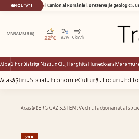
Silva Logistic Services. Micul Canion al României, o rezervație geologică, un spectacol vizual unde timpul și apa au lucrat împreună, sculptând în carnea pământului forme de o frumusețe stranie.
NOUTĂȚI
Parțial noros
MARAMUREȘ
22°C
82%
6 km/h
Alba
Bihor
Bistrița Năsăud
Cluj
Harghita
Hunedoara
Maramur
Acasă
Știri
Social
Economie
Cultură
Locuri
Edito
⌄
⌄
⌄
⌄
Acasă
/
BERG GAZ SISTEM: Vechiul acţionariat al societ
ȘTIRI