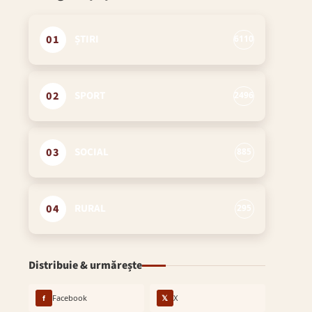
01
ȘTIRI
6110
02
SPORT
2496
03
SOCIAL
885
04
RURAL
295
Distribuie & urmărește
f
Facebook
𝕏
X