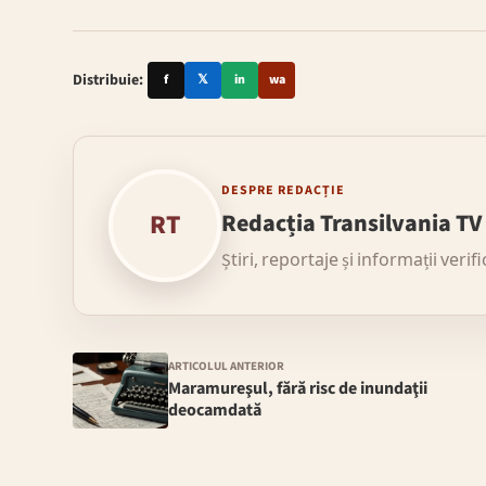
Distribuie:
f
𝕏
in
wa
DESPRE REDACȚIE
RT
Redacția Transilvania TV
Știri, reportaje și informații verif
ARTICOLUL ANTERIOR
Maramureşul, fără risc de inundaţii
deocamdată