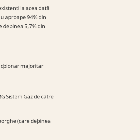
existenti la acea datã
eau aproape 94% din
re deþinea 5,7% din
 acþionar majoritar
RG Sistem Gaz de cãtre
heorghe (care deþinea