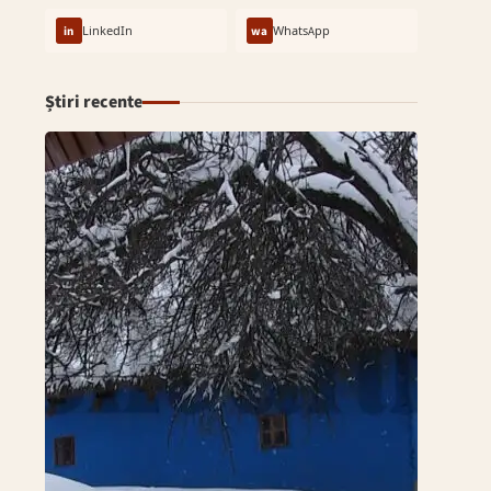
in
LinkedIn
wa
WhatsApp
Știri recente