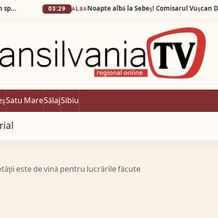
03:29
ALBA
eș
Satu Mare
Sălaj
Sibiu
rial
ăţii este de vină pentru lucrările făcute