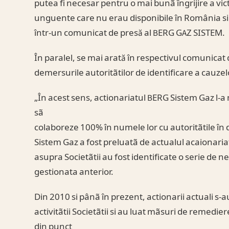
putea fi necesar pentru o mai bunã îngrijire a v
unguente care nu erau disponibile în România 
într-un comunicat de presă al BERG GAZ SISTEM.
În paralel, se mai arată în respectivul comunicat 
demersurile autoritãtilor de identificare a cauzelo
„În acest sens, actionariatul BERG Sistem Gaz l-a
sã
colaboreze 100% în numele lor cu autoritãtile în
Sistem Gaz a fost preluatã de actualul acaionaria
asupra Societãtii au fost identificate o serie de 
gestionata anterior.
Din 2010 si pânã în prezent, actionarii actuali 
activitãtii Societãtii si au luat mãsuri de remedie
din punct