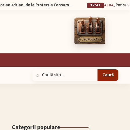
Noapte albă la Sebeș! Comisarul Vușcan Dorian Adrian, de la Protecția Consumatorilor, amendat chiar în timpul chefului! Două echipaje de poliție au venit să stingă „festivalul” din curte!
12:41
ALBA
⌕
Caută
Categorii populare