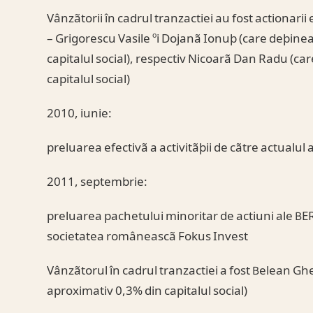
Vânzãtorii în cadrul tranzactiei au fost actionarii 
– Grigorescu Vasile ºi Dojanã Ionuþ (care deþin
capitalul social), respectiv Nicoarã Dan Radu (ca
capitalul social)
2010, iunie:
preluarea efectivã a activitãþii de cãtre actualul
2011, septembrie:
preluarea pachetului minoritar de actiuni ale BE
societatea româneascã Fokus Invest
Vânzãtorul în cadrul tranzactiei a fost Belean G
aproximativ 0,3% din capitalul social)