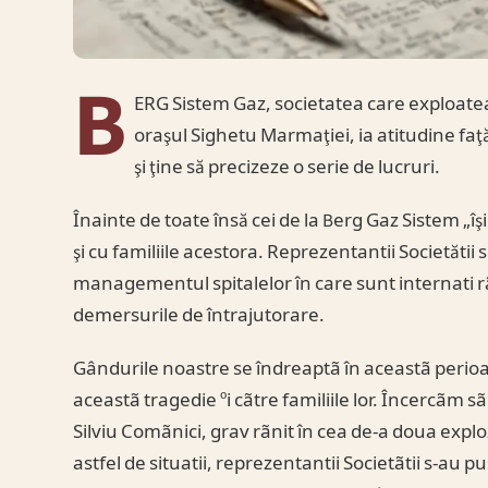
B
ERG Sistem Gaz, societatea care exploatea
oraşul Sighetu Marmaţiei, ia atitudine faţă
şi ţine să precizeze o serie de lucruri.
Înainte de toate însă cei de la Berg Gaz Sistem „îş
şi cu familiile acestora. Reprezentantii Societătii
managementul spitalelor în care sunt internati rã
demersurile de întrajutorare.
Gândurile noastre se îndreaptã în aceastã perioa
aceastã tragedie ºi cãtre familiile lor. Încercãm sã
Silviu Comãnici, grav rãnit în cea de-a doua expl
astfel de situatii, reprezentantii Societãtii s-au p