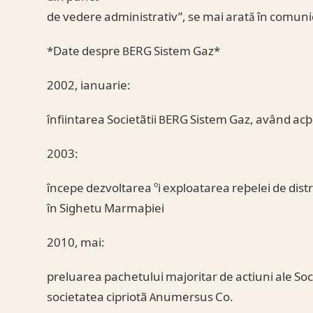
de vedere administrativ”, se mai arată în comuni
*Date despre BERG Sistem Gaz*
2002, ianuarie:
înfiintarea Societãtii BERG Sistem Gaz, având acþ
2003:
începe dezvoltarea ºi exploatarea reþelei de dist
în Sighetu Marmaþiei
2010, mai:
preluarea pachetului majoritar de actiuni ale Soci
societatea cipriotã Anumersus Co.