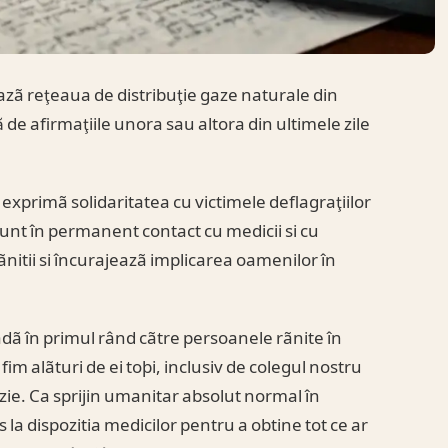
zã reţeaua de distribuţie gaze naturale din
 de afirmaţiile unora sau altora din ultimele zile
i exprimã solidaritatea cu victimele deflagraţiilor
 sunt în permanent contact cu medicii si cu
nitii si încurajeazã implicarea oamenilor în
dã în primul rând cãtre persoanele rãnite în
 fim alãturi de ei toþi, inclusiv de colegul nostru
ozie. Ca sprijin umanitar absolut normal în
us la dispozitia medicilor pentru a obtine tot ce ar