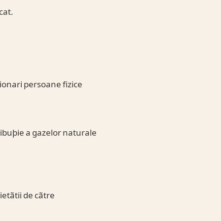
cat.
ionari persoane fizice
ribuþie a gazelor naturale
etãtii de cãtre