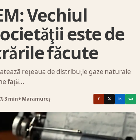
EM: Vechiul
ocietăţii este de
rările făcute
ateazã reţeaua de distribuţie gaze naturale
ine faţă…
◷ 3 min
⌖ Maramureș
f
𝕏
in
wa