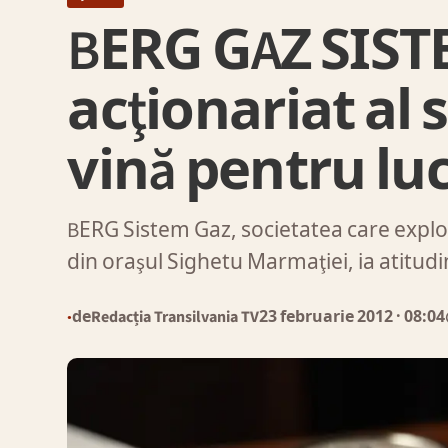
BERG GAZ SIST
acţionariat al s
vină pentru luc
BERG Sistem Gaz, societatea care explo
din oraşul Sighetu Marmaţiei, ia atitud
de
Redacția Transilvania TV
23 februarie 2012
· 08:04
●