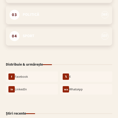
03
POLITICĂ
365
04
SPORT
337
Distribuie & urmărește
f
Facebook
𝕏
X
in
LinkedIn
wa
WhatsApp
Știri recente