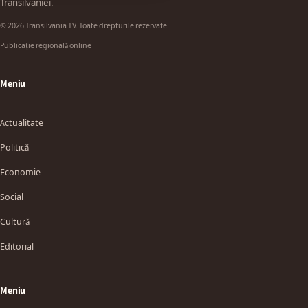
Transilvaniei.
© 2026 Transilvania TV. Toate drepturile rezervate.
Publicație regională online
Meniu
Actualitate
Politică
Economie
Social
Cultură
Editorial
Meniu