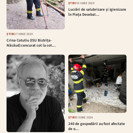
ȘTIRI
10 IUNIE 2024
Lucrări de salubrizare și igienizare
în Piața Decebal…
ȘTIRI
27 IUNIE 2024
Crina Cotutiu (ISU Bistrița-
Năsăud) concurat cot la cot…
ȘTIRI
5 IUNIE 2024
240 de gospodării au fost afectate
de o…