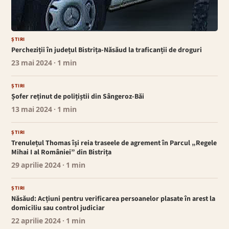
ȘTIRI
Percheziții în județul Bistrița-Năsăud la traficanții de droguri
23 mai 2024
· 1 min
ȘTIRI
Șofer reținut de polițiștii din Sângeroz-Băi
13 mai 2024
· 1 min
ȘTIRI
Trenulețul Thomas își reia traseele de agrement în Parcul „Regele
Mihai I al României” din Bistrița
29 aprilie 2024
· 1 min
ȘTIRI
Năsăud: Acțiuni pentru verificarea persoanelor plasate în arest la
domiciliu sau control judiciar
22 aprilie 2024
· 1 min