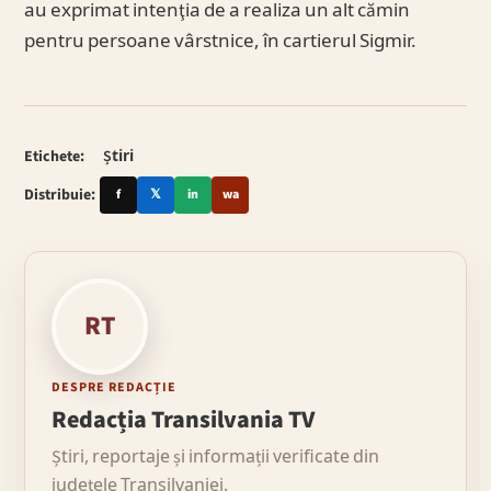
au exprimat intenţia de a realiza un alt cămin
pentru persoane vârstnice, în cartierul Sigmir.
Etichete:
Știri
Distribuie:
f
𝕏
in
wa
RT
DESPRE REDACȚIE
Redacția Transilvania TV
Știri, reportaje și informații verificate din
județele Transilvaniei.