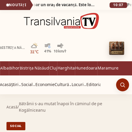
Mahdia nu este doar un oraș de vacanță. Este locul unde istoria, marea și gastronomia au decis să locuiască împreună pe o fâșie îngustă de pământ care înaintează curajos în Mediterană.
NOUTĂȚI
10:07
Parțial noros
BISTRIȚA NĂSĂUD
31°C
41%
10 km/h
Alba
Bihor
Bistrița Năsăud
Cluj
Harghita
Hunedoara
Maramureș
Satu 
Acasă
Știri
Social
Economie
Cultură
Locuri
Editorial
⌄
⌄
⌄
⌄
Caut
Bătrânii s-au mutat înapoi în căminul de pe
Acasă
/
Kogălniceanu
SOCIAL