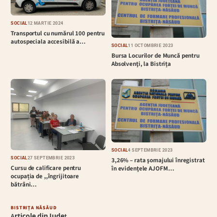
SOCIAL
12 MARTIE 2024
Transportul cu numărul 100 pentru
autospeciala accesibilă a…
SOCIAL
11 OCTOMBRIE 2023
Bursa Locurilor de Muncă pentru
Absolvenţi, la Bistrița
SOCIAL
4 SEPTEMBRIE 2023
SOCIAL
27 SEPTEMBRIE 2023
3,26% – rata şomajului înregistrat
Cursu de calificare pentru
în evidenţele AJOFM…
ocupația de ,,îngrijitoare
bătrâni…
BISTRIȚA NĂSĂUD
Articole din Județ