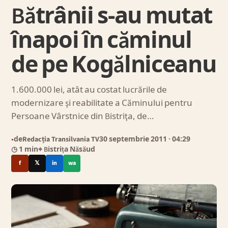
Bătrânii s-au mutat
înapoi în căminul
de pe Kogălniceanu
1.600.000 lei, atât au costat lucrările de
modernizare şi reabilitate a Căminului pentru
Persoane Vârstnice din Bistriţa, de…
de
Redacția Transilvania TV
30 septembrie 2011
· 04:29
●
◷ 1 min
⌖ Bistrița Năsăud
f
𝕏
in
wa