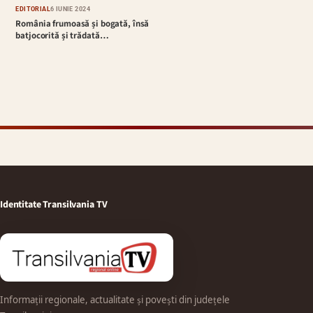
EDITORIAL
6 IUNIE 2024
România frumoasă și bogată, însă
batjocorită și trădată…
Identitate Transilvania TV
Informații regionale, actualitate și povești din județele