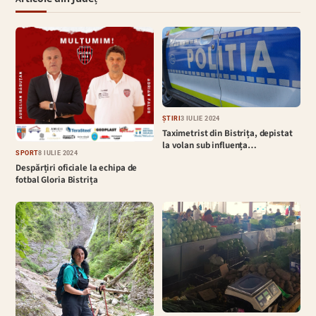
ȘTIRI
3 IULIE 2024
Taximetrist din Bistrița, depistat
la volan sub influența…
SPORT
8 IULIE 2024
Despărțiri oficiale la echipa de
fotbal Gloria Bistrița