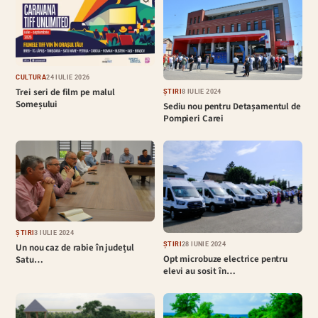
CULTURĂ
24 IULIE 2026
Trei seri de film pe malul
ȘTIRI
8 IULIE 2024
Someșului
Sediu nou pentru Detașamentul de
Pompieri Carei
ȘTIRI
3 IULIE 2024
ȘTIRI
28 IUNIE 2024
Un nou caz de rabie în județul
Opt microbuze electrice pentru
Satu…
elevi au sosit în…