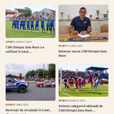
SPORT
3 AUGUST 2023
SPORT
15 IUNIE 2023
CSM Olimpia Satu Mare s-a
Antrenor nou la CSM Olimpia Satu
calificat în turul…
Mare
SPORT
20 MARTIE 2023
SPORT
8 IUNIE 2023
Victorie categorică obținută de
Restricții de circulație în Carei,
CSM Olimpia Satu Mare…