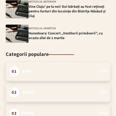
ARTICOLUL ANTERIOR
Vine Cluju' pe la noi! Doi bărbați au fost reținuți
pentru furturi din locuințe din Bistrița-Năsăud și
Cluj
ARTICOLUL URMĂTOR
Hunedoara: Concert „Vestitorii primăverii”, cu
ocazia zilei de 1 martie
Categorii populare
01
ȘTIRI
1506
02
SOCIAL
727
03
RURAL
493