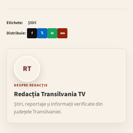
Etichete:
Știri
Distribuie:
f
𝕏
in
wa
RT
DESPRE REDACȚIE
Redacția Transilvania TV
Știri, reportaje și informații verificate din
județele Transilvaniei.