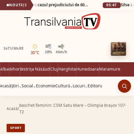
FACIAS sesizează DNA în cazul prejudiciului de 600 de milioane de euro din dosarul Pfizer. Cei vinovați trebuie să plăteasca.
NOUTĂȚI
05:47
Senin
SATU MARE
35°C
28%
4 km/h
Alba
Bihor
Bistrița Năsăud
Cluj
Harghita
Hunedoara
Maramureș
Satu 
Acasă
Știri
Social
Economie
Cultură
Locuri
Editorial
⌄
⌄
⌄
⌄
Caut
Baschet feminin: CSM Satu Mare – Olimpia Braşov 107-
Acasă
/
72
SPORT