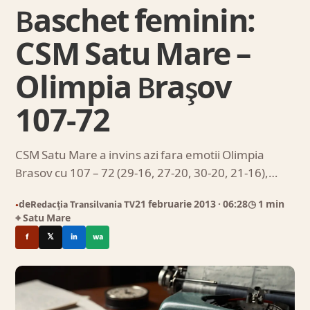
Baschet feminin:
CSM Satu Mare –
Olimpia Braşov
107-72
CSM Satu Mare a invins azi fara emotii Olimpia
Brasov cu 107 – 72 (29-16, 27-20, 30-20, 21-16),…
de
Redacția Transilvania TV
21 februarie 2013
· 06:28
◷ 1 min
●
⌖ Satu Mare
f
𝕏
in
wa