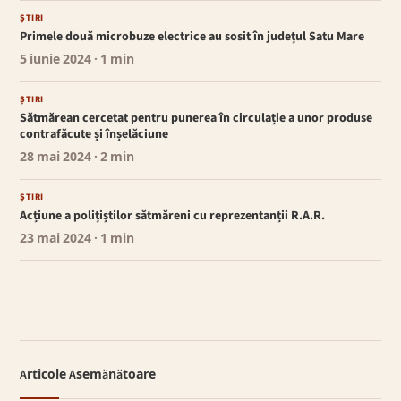
ȘTIRI
Primele două microbuze electrice au sosit în județul Satu Mare
5 iunie 2024
· 1 min
ȘTIRI
Sătmărean cercetat pentru punerea în circulație a unor produse
contrafăcute și înșelăciune
28 mai 2024
· 2 min
ȘTIRI
Acțiune a polițiștilor sătmăreni cu reprezentanții R.A.R.
23 mai 2024
· 1 min
Articole Asemănătoare