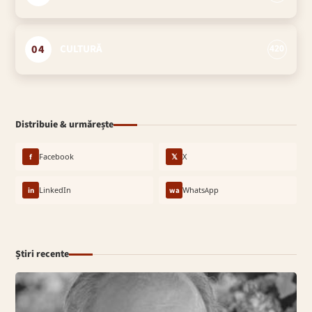
04
CULTURĂ
420
Distribuie & urmărește
f
Facebook
𝕏
X
in
LinkedIn
wa
WhatsApp
Știri recente