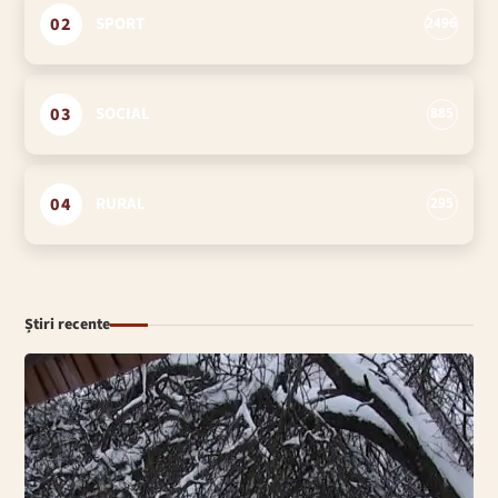
02
SPORT
2496
03
SOCIAL
885
04
RURAL
295
Știri recente