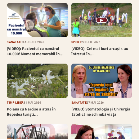
▶
SĂNĂTATE
3 AUGUST 2026
SPORT
29 IULIE 2026
(VIDEO): Pacientul cu numărul
(VIDEO): Cei mai buni arcași s-au
10.000! Moment memorabil în…
întrecut în…
TIMP LIBER
31 MAI 2026
SĂNĂTATE
27 MAI 2026
Poiana cu Narcise a atras în
(VIDEO) Stomatologia și Chirurgia
Repedea turiști…
Estetică ne schimbă viața