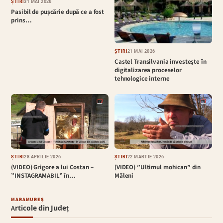
ȘTIRI
31 MAI 2026
Pasibil de pușcărie după ce a fost
prins…
ȘTIRI
21 MAI 2026
Castel Transilvania investește în
digitalizarea proceselor
tehnologice interne
ȘTIRI
28 APRILIE 2026
ȘTIRI
22 MARTIE 2026
(VIDEO) Grigore a lui Costan –
(VIDEO) ”Ultimul mohican” din
”INSTAGRAMABIL” în…
Măleni
MARAMUREȘ
Articole din Județ