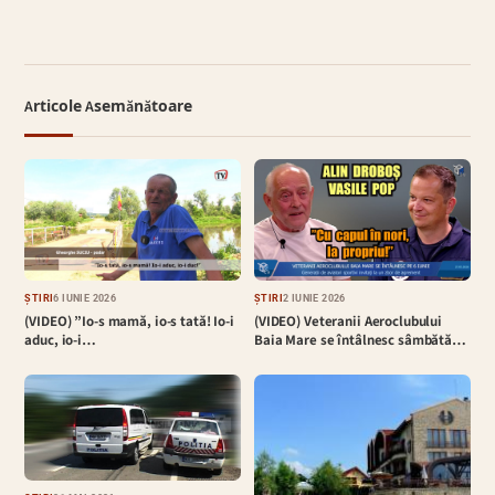
Articole Asemănătoare
ȘTIRI
6 IUNIE 2026
ȘTIRI
2 IUNIE 2026
(VIDEO) ”Io-s mamă, io-s tată! Io-i
(VIDEO) Veteranii Aeroclubului
aduc, io-i…
Baia Mare se întâlnesc sâmbătă…