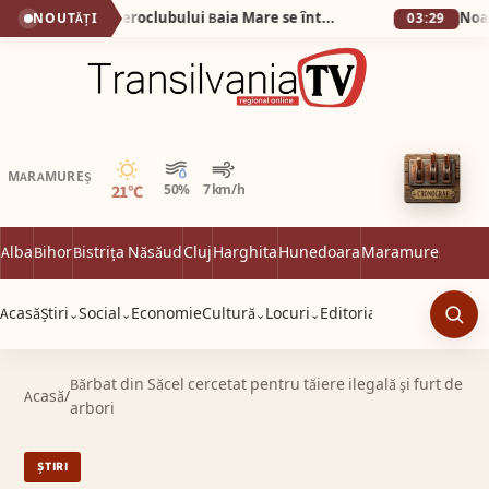
(VIDEO) Veteranii Aeroclubului Baia Mare se întâlnesc sâmbătă 6 iunie
NOUTĂȚI
03:29
Senin
MARAMUREȘ
21°C
50%
7 km/h
Alba
Bihor
Bistrița Năsăud
Cluj
Harghita
Hunedoara
Maramureș
Satu 
Acasă
Știri
Social
Economie
Cultură
Locuri
Editorial
⌄
⌄
⌄
⌄
Caut
Bărbat din Săcel cercetat pentru tăiere ilegală şi furt de
Acasă
/
arbori
ȘTIRI