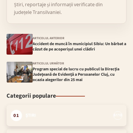
Știri, reportaje și informații verificate din
județele Transilvaniei.
ARTICOLUL ANTERIOR
Accident de muncă în municipiul Sibiu: Un bărbat a
căzut de pe acoperișul unei clădiri
ARTICOLUL URMĂTOR
Program special de lucru cu publicul la Direcţia
Judeţeană de Evidenţă a Persoanelor Cluj, cu
ocazia alegerilor din 25 mai
Categorii populare
01
ȘTIRI
6110