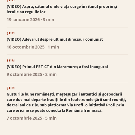
ȘTIRI
(VIDEO) Aspra, cătunul unde viața curge în ritmul propriu și
iernile au regulile lor
19 ianuarie 2026
· 3 min
ȘTIRI
(VIDEO) Adevărul despre ultimul dinozaur comunist
18 octombrie 2025
· 1 min
ȘTIRI
(VIDEO) Primul PET-CT din Maramureș a fost inaugurat
9 octombrie 2025
· 2 min
ȘTIRI
Gusturile bune românești, meșteșugarii autentici și gospodarii
care duc mai departe tradițiile din toate zonele țării sunt reuniți,
de trei ani de zile, sub platforma Via Profi, o inițiativă Profi prin
care oricine se poate conecta la România frumoasă.
7 octombrie 2025
· 5 min