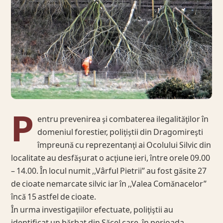
P
entru prevenirea şi combaterea ilegalităţilor în
domeniul forestier, poliţiştii din Dragomireşti
împreună cu reprezentanţi ai Ocolului Silvic din
localitate au desfăşurat o acţiune ieri, între orele 09.00
– 14.00. În locul numit ,,Vârful Pietrii” au fost găsite 27
de cioate nemarcate silvic iar în ,,Valea Comănacelor”
încă 15 astfel de cioate.
În urma investigaţiilor efectuate, poliţiştii au