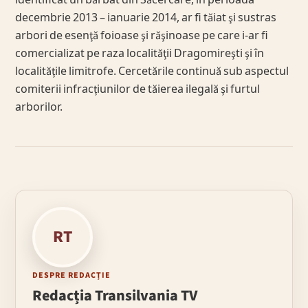
identificat un bărbat din Săcel care, în perioada
decembrie 2013 – ianuarie 2014, ar fi tăiat şi sustras
arbori de esenţă foioase şi răşinoase pe care i-ar fi
comercializat pe raza localităţii Dragomireşti şi în
localităţile limitrofe. Cercetările continuă sub aspectul
comiterii infracţiunilor de tăierea ilegală şi furtul
arborilor.
RT
DESPRE REDACȚIE
Redacția Transilvania TV