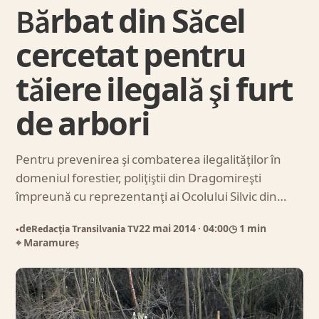
Bărbat din Săcel
cercetat pentru
tăiere ilegală şi furt
de arbori
Pentru prevenirea şi combaterea ilegalităţilor în
domeniul forestier, poliţiştii din Dragomireşti
împreună cu reprezentanţi ai Ocolului Silvic din…
de
Redacția Transilvania TV
22 mai 2014
· 04:00
◷ 1 min
●
⌖ Maramureș