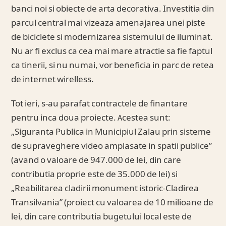
banci noi si obiecte de arta decorativa. Investitia din
parcul central mai vizeaza amenajarea unei piste
de biciclete si modernizarea sistemului de iluminat.
Nu ar fi exclus ca cea mai mare atractie sa fie faptul
ca tinerii, si nu numai, vor beneficia in parc de retea
de internet wirelless.
Tot ieri, s-au parafat contractele de finantare
pentru inca doua proiecte. Acestea sunt:
„Siguranta Publica in Municipiul Zalau prin sisteme
de supraveghere video amplasate in spatii publice”
(avand o valoare de 947.000 de lei, din care
contributia proprie este de 35.000 de lei) si
„Reabilitarea cladirii monument istoric-Cladirea
Transilvania” (proiect cu valoarea de 10 milioane de
lei, din care contributia bugetului local este de