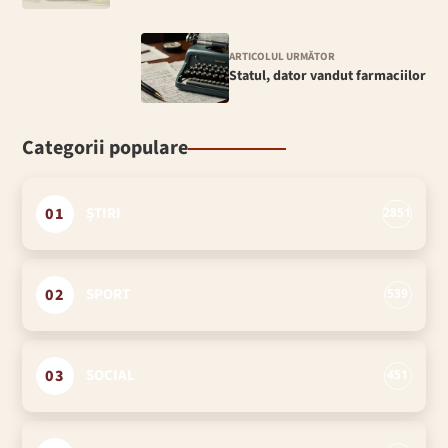
ARTICOLUL URMĂTOR
Statul, dator vandut farmaciilor
Categorii populare
01
ȘTIRI
2851
02
SPORT
539
03
SOCIAL
451