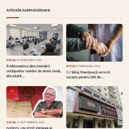
Articole Asemănătoare
SOCIAL
19 FEBRUARIE 2024
Problematica discriminării
SOCIAL
5 FEBRUARIE 2024
cetăţenilor români de etnie romă,
CJ Sălaj finanțează servicii
discutată…
sociale pentru 500 de…
SOCIAL
14 SEPTEMBRIE 2023
(VIDEO): UN FOST PRIMAR AL