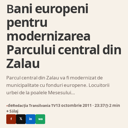
Bani europeni
pentru
modernizarea
Parcului central din
Zalau
Parcul central din Zalau va fi modernizat de
municipalitate cu fonduri europene. Locuitorii
urbei de la poalele Mesesului…
de
Redacția Transilvania TV
13 octombrie 2011
· 23:37
◷ 2 min
●
⌖ Sălaj
f
𝕏
in
wa