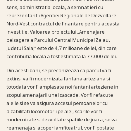
sens, administratia locala, a semnat ieri cu
reprezentantii Agentiei Regionale de Dezvoltare
Nord-Vest contractul de finantare pentru aceasta
investitie. Valoarea proiectului „Amenajare
peisagera a Parcului Central Municipal Zalau,
judetul Salaj” este de 4,7 milioane de lei, din care
contributia locala a fost estimata la 77.000 de lei.
Din acesti bani, se preconizeaza ca parcul va fi
extins, va fi modernizata fantana arteziana si
totodata vor fi amplasate noi fantani arteziene in
scopul amenajarii unei cascade. Vor fi refacute
aleile si se va asigura accesul persoanelor cu
dizabilitati locomotorii pe alei, scarile vor fi
modernizate si dezvoltate spatiile de joaca, se va
reamenaja si acoperi amfiteatrul, vor fi postate