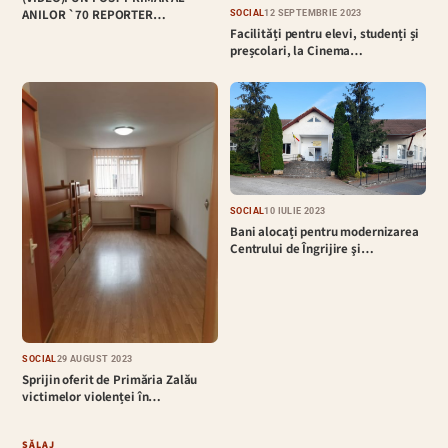
ANILOR `70 REPORTER…
SOCIAL
12 SEPTEMBRIE 2023
Facilități pentru elevi, studenți și
preșcolari, la Cinema…
SOCIAL
10 IULIE 2023
Bani alocați pentru modernizarea
Centrului de Îngrijire şi…
SOCIAL
29 AUGUST 2023
Sprijin oferit de Primăria Zalău
victimelor violenței în…
SĂLAJ