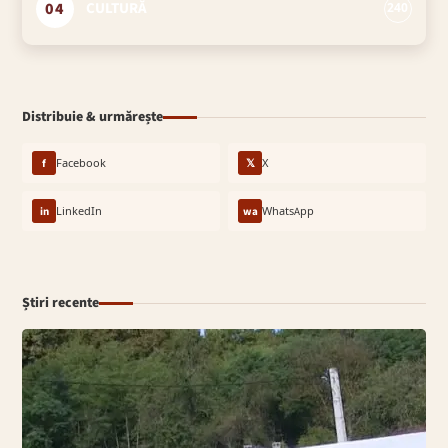
04
CULTURĂ
240
Distribuie & urmărește
f
Facebook
𝕏
X
in
LinkedIn
wa
WhatsApp
Știri recente