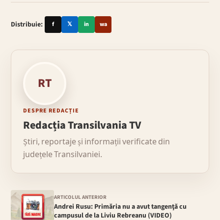
Distribuie:
f
𝕏
in
wa
RT
DESPRE REDACȚIE
Redacția Transilvania TV
Știri, reportaje și informații verificate din
județele Transilvaniei.
ARTICOLUL ANTERIOR
Andrei Rusu: Primăria nu a avut tangenţă cu
campusul de la Liviu Rebreanu (VIDEO)