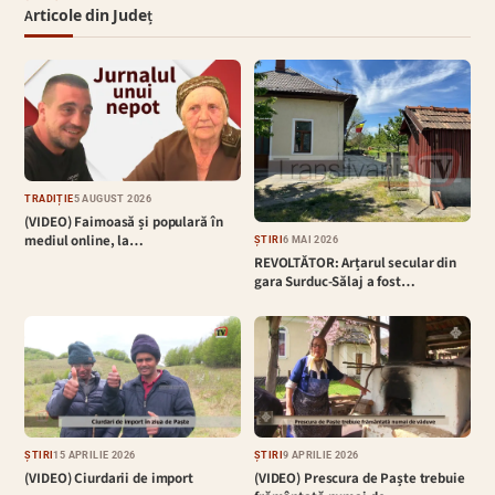
Articole din Județ
TRADIȚIE
5 AUGUST 2026
(VIDEO) Faimoasă și populară în
mediul online, la…
ȘTIRI
6 MAI 2026
REVOLTĂTOR: Arțarul secular din
gara Surduc-Sălaj a fost…
ȘTIRI
15 APRILIE 2026
ȘTIRI
9 APRILIE 2026
(VIDEO) Ciurdarii de import
(VIDEO) Prescura de Paște trebuie