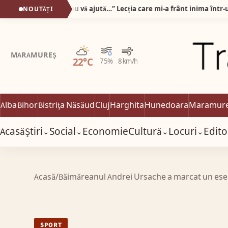
„Pot să vă iau banii, dar nu vă ajută…” Lecția care mi-a frânt inima într-un cabinet optic din Alba Iulia!
NOUTĂȚI
Parțial noros
MARAMUREȘ
22°C
75%
8 km/h
Alba
Bihor
Bistrița Năsăud
Cluj
Harghita
Hunedoara
Maramur
Acasă
Știri
Social
Economie
Cultură
Locuri
Edito
⌄
⌄
⌄
⌄
Acasă
/
Băimăreanul Andrei Ursache a marcat un eseu
SPORT