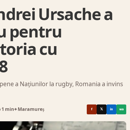
ndrei Ursache a
u pentru
toria cu
-8
opene a Naţiunilor la rugby, Romania a invins
 1 min
⌖ Maramureș
f
𝕏
in
wa