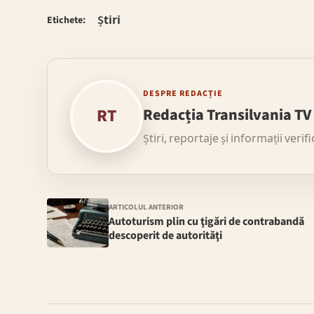
Știri
Etichete:
DESPRE REDACȚIE
RT
Redacția Transilvania TV
Știri, reportaje și informații verif
ARTICOLUL ANTERIOR
Autoturism plin cu ţigări de contrabandă
descoperit de autorităţi