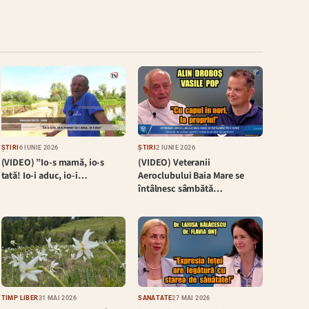
ȘTIRI
6 IUNIE 2026
ȘTIRI
2 IUNIE 2026
(VIDEO) ”Io-s mamă, io-s
(VIDEO) Veteranii
tată! Io-i aduc, io-i…
Aeroclubului Baia Mare se
întâlnesc sâmbătă…
TIMP LIBER
31 MAI 2026
SĂNĂTATE
27 MAI 2026