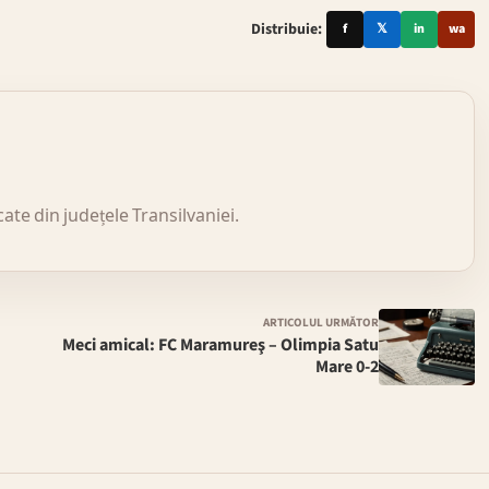
Distribuie:
f
𝕏
in
wa
icate din județele Transilvaniei.
ARTICOLUL URMĂTOR
Meci amical: FC Maramureş – Olimpia Satu
Mare 0-2