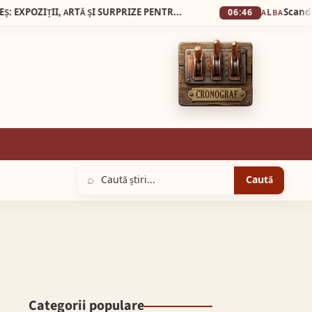
23 MAI 2026, NOAPTEA MUZEELOR LA SEBEȘ: EXPOZIȚII, ARTĂ ȘI SURPRIZE PENTRU VIZITATORI
06:46
ALBA
⌕
Caută
Categorii populare