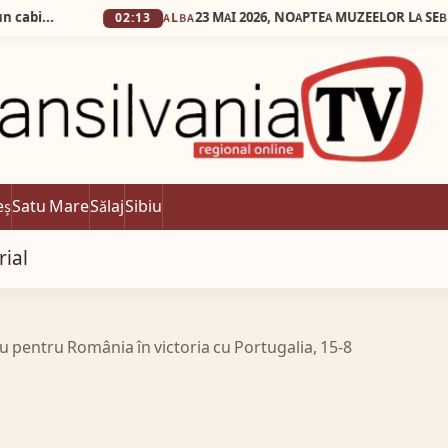
02:13
ALBA
eș
Satu Mare
Sălaj
Sibiu
rial
 pentru România în victoria cu Portugalia, 15-8