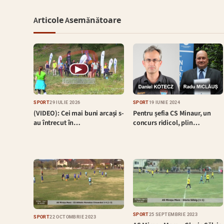
Articole Asemănătoare
▶
SPORT
29 IULIE 2026
SPORT
19 IUNIE 2024
(VIDEO): Cei mai buni arcași s-
Pentru șefia CS Minaur, un
au întrecut în…
concurs ridicol, plin…
SPORT
25 SEPTEMBRIE 2023
SPORT
22 OCTOMBRIE 2023