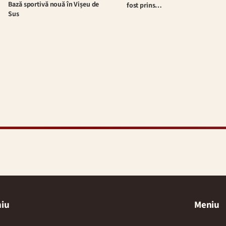
Bază sportivă nouă în Vișeu de
fost prins…
Sus
iu
Meniu