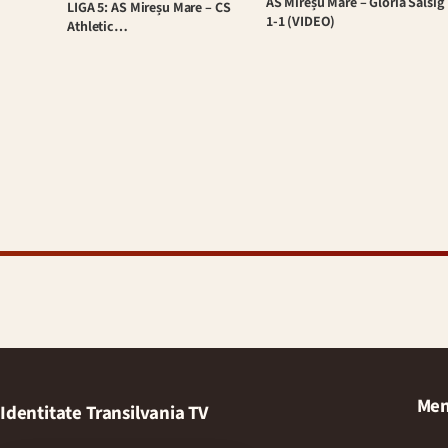
AS Mireșu Mare – Gloria Sălsig
LIGA 5: AS Mireșu Mare – CS
1-1 (VIDEO)
Athletic…
Men
Identitate Transilvania TV