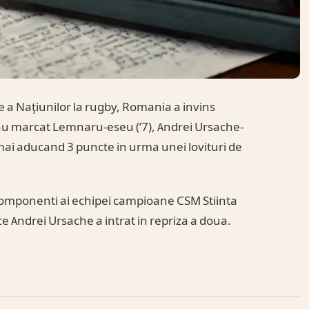
e a Naţiunilor la rugby, Romania a invins
i au marcat Lemnaru-eseu (‘7), Andrei Ursache-
 mai aducand 3 puncte in urma unei lovituri de
 componenti ai echipei campioane CSM Stiinta
ce Andrei Ursache a intrat in repriza a doua.