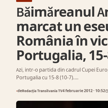
Băimăreanul A
marcat un ese
România în vic
Portugalia, 15
Azi, intr-o partida din cadrul Cupei Eur
Portugalia cu 15-8 (10-7).…
de
Redacția Transilvania TV
4 februarie 2012
· 10:52
◷
●