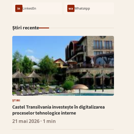
in
LinkedIn
wa
WhatsApp
Știri recente
ȘTIRI
Castel Transilvania investește în digitalizarea
proceselor tehnologice interne
21 mai 2026
· 1 min