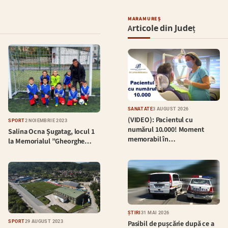
MARAMUREȘ
Articole din Județ
SĂNĂTATE
3 AUGUST 2026
(VIDEO): Pacientul cu
SPORT
2 NOIEMBRIE 2023
numărul 10.000! Moment
Salina Ocna Șugatag, locul 1
memorabil în…
la Memorialul ”Gheorghe…
ȘTIRI
31 MAI 2026
Pasibil de pușcărie după ce a
SPORT
29 AUGUST 2023