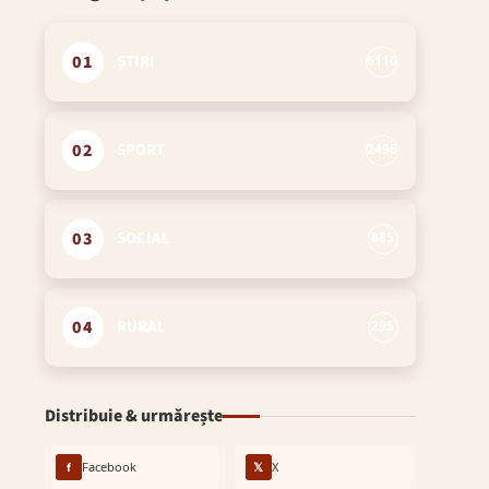
01
ȘTIRI
6110
02
SPORT
2496
03
SOCIAL
885
04
RURAL
295
Distribuie & urmărește
f
Facebook
𝕏
X