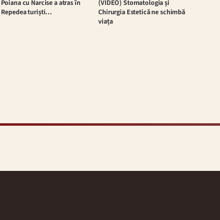
Poiana cu Narcise a atras în
(VIDEO) Stomatologia și
Repedea turiști…
Chirurgia Estetică ne schimbă
viața