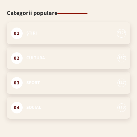
Categorii populare
01
ȘTIRI
2725
02
CULTURĂ
167
03
SPORT
127
04
SOCIAL
110