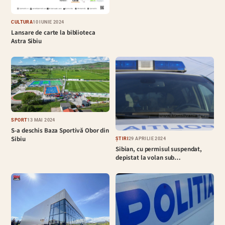
CULTURĂ
10 IUNIE 2024
Lansare de carte la biblioteca
Astra Sibiu
SPORT
13 MAI 2024
S-a deschis Baza Sportivă Obor din
Sibiu
ȘTIRI
29 APRILIE 2024
Sibian, cu permisul suspendat,
depistat la volan sub…