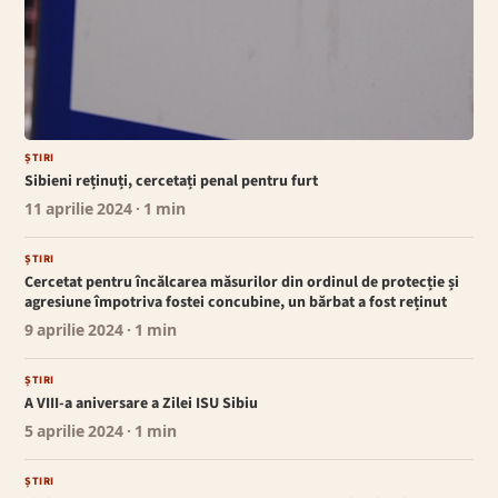
ȘTIRI
Sibieni reținuți, cercetați penal pentru furt
11 aprilie 2024
· 1 min
ȘTIRI
Cercetat pentru încălcarea măsurilor din ordinul de protecție și
agresiune împotriva fostei concubine, un bărbat a fost reținut
9 aprilie 2024
· 1 min
ȘTIRI
A VIII-a aniversare a Zilei ISU Sibiu
5 aprilie 2024
· 1 min
ȘTIRI