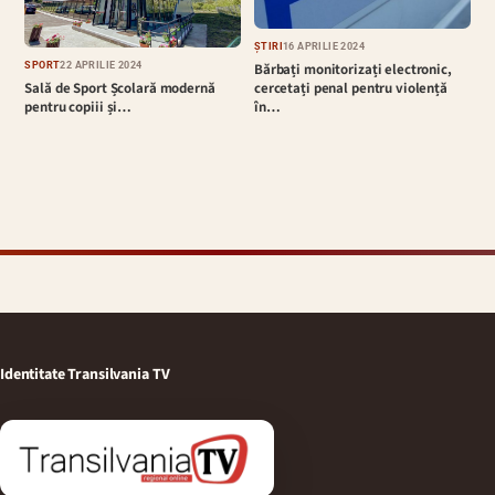
ȘTIRI
16 APRILIE 2024
Bărbați monitorizați electronic,
SPORT
22 APRILIE 2024
cercetați penal pentru violență
Sală de Sport Școlară modernă
în…
pentru copiii și…
Identitate Transilvania TV