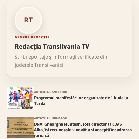
RT
DESPRE REDACȚIE
Redacția Transilvania TV
Știri, reportaje și informații verificate din
județele Transilvaniei.
ARTICOLUL ANTERIOR
Programul manifestărilor organizate de 1 Iunie la
Turda
ARTICOLUL URMĂTOR
DNA: Gheorghe Muntean, fost director la CJAS
Alba, își recunoaște vinovăția și acceptă încadrarea
juridică