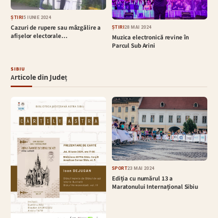
ȘTIRI
5 IUNIE 2024
Cazuri de rupere sau mâzgălire a
ȘTIRI
28 MAI 2024
afișelor electorale…
Muzica electronică revine în
Parcul Sub Arini
SIBIU
Articole din Județ
SPORT
23 MAI 2024
Ediția cu numărul 13 a
Maratonului Internațional Sibiu