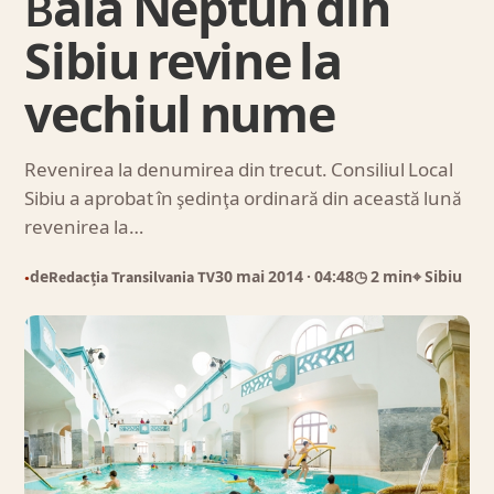
Baia Neptun din
Sibiu revine la
vechiul nume
Revenirea la denumirea din trecut. Consiliul Local
Sibiu a aprobat în şedinţa ordinară din această lună
revenirea la…
de
Redacția Transilvania TV
30 mai 2014
· 04:48
◷ 2 min
⌖ Sibiu
●