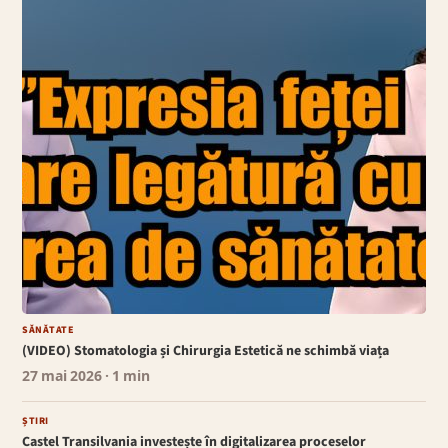
SĂNĂTATE
(VIDEO) Stomatologia și Chirurgia Estetică ne schimbă viața
27 mai 2026
· 1 min
ȘTIRI
Castel Transilvania investește în digitalizarea proceselor