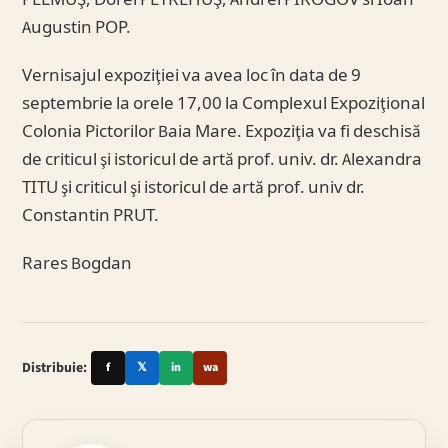
PELMUŞ, Dorel PETREHUŞ, Andrei PIROGOV si Ioan
Augustin POP.
Vernisajul expoziţiei va avea loc în data de 9
septembrie la orele 17,00 la Complexul Expoziţional
Colonia Pictorilor Baia Mare. Expoziţia va fi deschisă
de criticul şi istoricul de artă prof. univ. dr. Alexandra
TITU şi criticul şi istoricul de artă prof. univ dr.
Constantin PRUT.
Rares Bogdan
Distribuie:
f
𝕏
in
wa