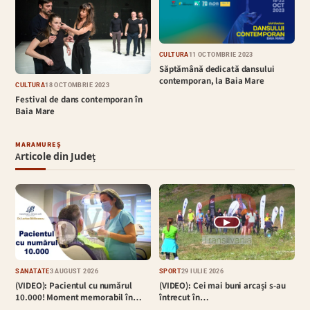
CULTURĂ
11 OCTOMBRIE 2023
Săptămână dedicată dansului
contemporan, la Baia Mare
CULTURĂ
18 OCTOMBRIE 2023
Festival de dans contemporan în
Baia Mare
MARAMUREȘ
Articole din Județ
▶
SĂNĂTATE
3 AUGUST 2026
SPORT
29 IULIE 2026
(VIDEO): Pacientul cu numărul
(VIDEO): Cei mai buni arcași s-au
10.000! Moment memorabil în…
întrecut în…