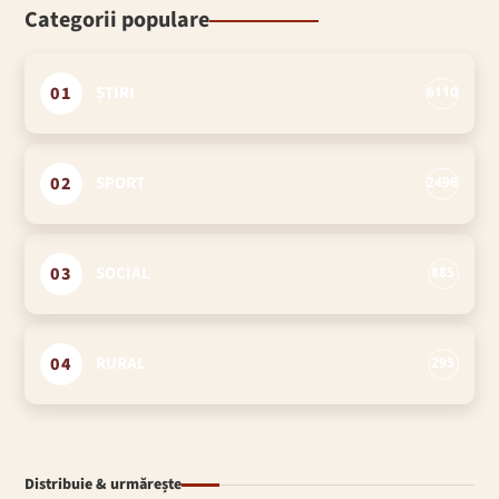
Categorii populare
01
ȘTIRI
6110
02
SPORT
2496
03
SOCIAL
885
04
RURAL
295
Distribuie & urmărește