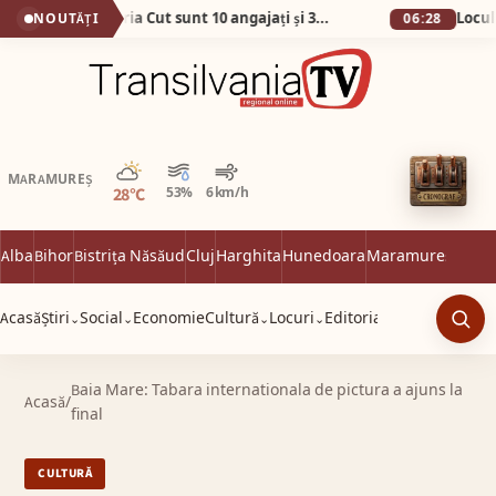
No, așa da! La Primăria Cut sunt 10 angajați și 38 de abonamente la telefon!
NOUTĂȚI
06:28
Parțial noros
MARAMUREȘ
28°C
53%
6 km/h
Alba
Bihor
Bistrița Năsăud
Cluj
Harghita
Hunedoara
Maramureș
Satu 
Acasă
Știri
Social
Economie
Cultură
Locuri
Editorial
⌄
⌄
⌄
⌄
Caut
Baia Mare: Tabara internationala de pictura a ajuns la
Acasă
/
final
CULTURĂ