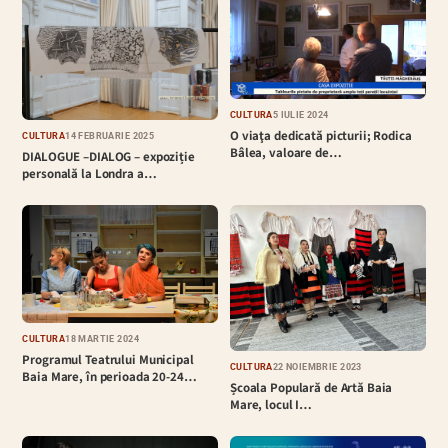
CULTURĂ
5 IULIE 2024
O viaţa dedicată picturii; Rodica
CULTURĂ
14 FEBRUARIE 2025
Bâlea, valoare de…
DIALOGUE –DIALOG – expoziție
personală la Londra a…
CULTURĂ
18 MARTIE 2024
Programul Teatrului Municipal
CULTURĂ
22 NOIEMBRIE 2023
Baia Mare, în perioada 20-24…
Școala Populară de Artă Baia
Mare, locul I…