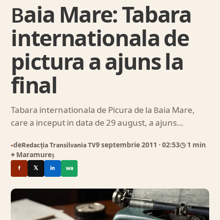
Baia Mare: Tabara
internationala de
pictura a ajuns la
final
Tabara internationala de Picura de la Baia Mare,
care a inceput in data de 29 august, a ajuns…
de
Redacția Transilvania TV
9 septembrie 2011
· 02:53
◷ 1 min
●
⌖ Maramureș
f
𝕏
in
wa