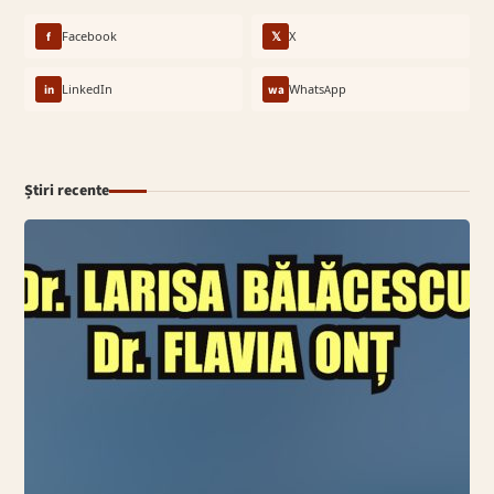
f
Facebook
𝕏
X
in
LinkedIn
wa
WhatsApp
Știri recente