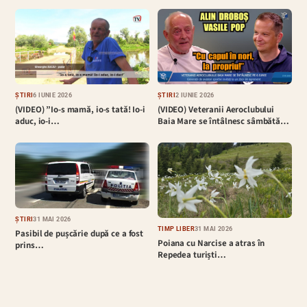
ȘTIRI
6 IUNIE 2026
ȘTIRI
2 IUNIE 2026
(VIDEO) ”Io-s mamă, io-s tată! Io-i
(VIDEO) Veteranii Aeroclubului
aduc, io-i…
Baia Mare se întâlnesc sâmbătă…
ȘTIRI
31 MAI 2026
TIMP LIBER
31 MAI 2026
Pasibil de pușcărie după ce a fost
Poiana cu Narcise a atras în
prins…
Repedea turiști…