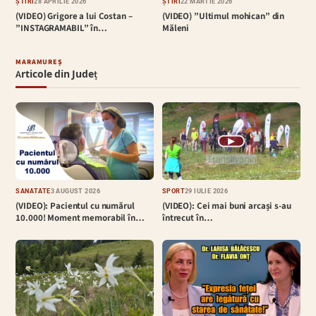
ȘTIRI
28 APRILIE 2026
ȘTIRI
22 MARTIE 2026
(VIDEO) Grigore a lui Costan –
(VIDEO) ”Ultimul mohican” din
”INSTAGRAMABIL” în…
Măleni
MARAMUREȘ
Articole din Județ
▶
SĂNĂTATE
3 AUGUST 2026
SPORT
29 IULIE 2026
(VIDEO): Pacientul cu numărul
(VIDEO): Cei mai buni arcași s-au
10.000! Moment memorabil în…
întrecut în…