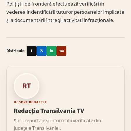
Poliţiştii de frontieră efectuează verificări în
vederea indentificării tuturor persoanelor implicate
şi a documentării întregii activităţi infracţionale.
Distribuie:
f
𝕏
in
wa
RT
DESPRE REDACȚIE
Redacția Transilvania TV
Știri, reportaje și informații verificate din
județele Transilvaniei.