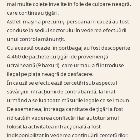
mai multe colete învelite în folie de culoare neagră,
care conţineau ţigări.
Astfel, maşina precum şi persoana în cauză au fost
conduse la sediul sectorului în vederea efectuării
unui control amănunţit.
Cu această ocazie, în portbagaj au fost descoperite
4.460 de pachete cu ţigări de provenienţă
ucraineană (9 baxuri), care urmau a fi introduse
ilegal pe piaţa neagră de desfacere.
În cauză se efectuează cercetări sub aspectul
săvârşirii infracţiunii de contrabandă, la final
urmând a se lua toate măsurile legale ce se impun.
De asemenea, întreaga cantitate de ţigări a fost
ridicată în vederea confiscării iar autoturismul
folosit la activitatea infracţională a fost
indisponibilizat în vederea continuării cercetărilor.