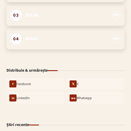
03
SOCIAL
885
04
RURAL
295
Distribuie & urmărește
f
Facebook
𝕏
X
in
LinkedIn
wa
WhatsApp
Știri recente