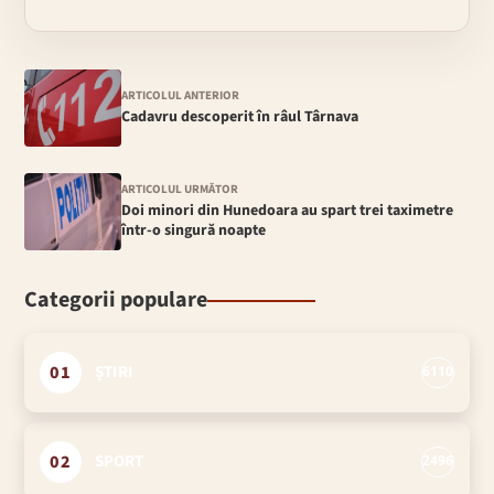
ARTICOLUL ANTERIOR
Cadavru descoperit în râul Târnava
ARTICOLUL URMĂTOR
Doi minori din Hunedoara au spart trei taximetre
într-o singură noapte
Categorii populare
01
ȘTIRI
6110
02
SPORT
2496