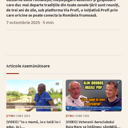
Gusturile bune românești, meșteșugarii autentici și gospodarii
care duc mai departe tradițiile din toate zonele țării sunt reuniți,
de trei ani de zile, sub platforma Via Profi, o inițiativă Profi prin
care oricine se poate conecta la România frumoasă.
7 octombrie 2025
· 5 min
Articole Asemănătoare
ȘTIRI
6 IUNIE 2026
ȘTIRI
2 IUNIE 2026
(VIDEO) ”Io-s mamă, io-s tată! Io-i
(VIDEO) Veteranii Aeroclubului
aduc, io-i…
Baia Mare se întâlnesc sâmbătă…