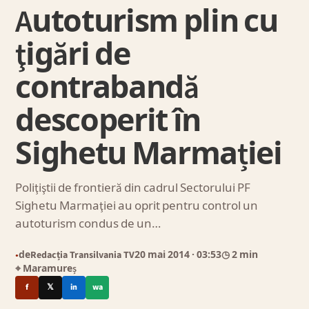
Autoturism plin cu
ţigări de
contrabandă
descoperit în
Sighetu Marmației
Poliţiştii de frontieră din cadrul Sectorului PF
Sighetu Marmaţiei au oprit pentru control un
autoturism condus de un…
de
Redacția Transilvania TV
20 mai 2014
· 03:53
◷ 2 min
●
⌖ Maramureș
f
𝕏
in
wa