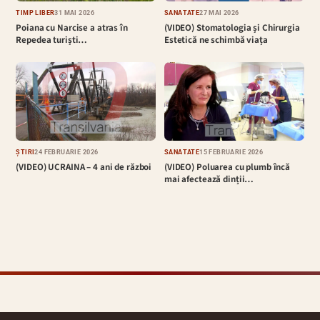
TIMP LIBER
31 MAI 2026
SĂNĂTATE
27 MAI 2026
Poiana cu Narcise a atras în
(VIDEO) Stomatologia și Chirurgia
Repedea turiști…
Estetică ne schimbă viața
ȘTIRI
24 FEBRUARIE 2026
SĂNĂTATE
15 FEBRUARIE 2026
(VIDEO) UCRAINA – 4 ani de război
(VIDEO) Poluarea cu plumb încă
mai afectează dinții…