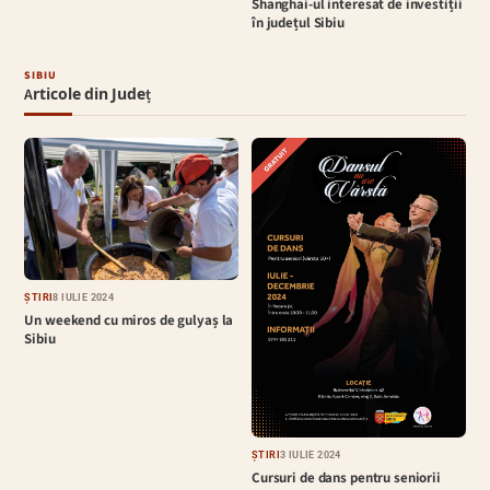
Shanghai-ul interesat de investiții
în județul Sibiu
SIBIU
Articole din Județ
ȘTIRI
8 IULIE 2024
Un weekend cu miros de gulyaș la
Sibiu
ȘTIRI
3 IULIE 2024
Cursuri de dans pentru seniorii