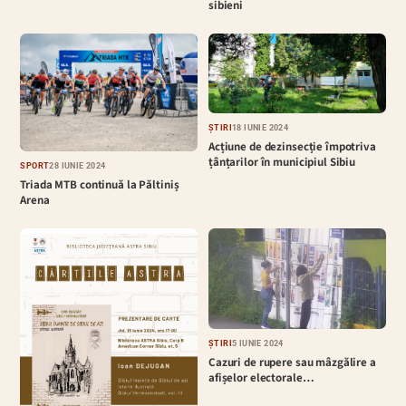
sibieni
ȘTIRI
18 IUNIE 2024
Acțiune de dezinsecție împotriva
țânțarilor în municipiul Sibiu
SPORT
28 IUNIE 2024
Triada MTB continuă la Păltiniș
Arena
ȘTIRI
5 IUNIE 2024
Cazuri de rupere sau mâzgălire a
afișelor electorale…