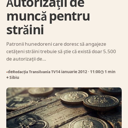
Autorizații de
muncă pentru
străini
Patronii hunedoreni care doresc să angajeze
cetăţeni străini trebuie să ştie că există doar 5.500
de autorizaţii de…
de
Redacția Transilvania TV
14 ianuarie 2012
· 11:00
◷ 1 min
●
⌖ Sibiu