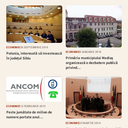
ECONOMIE
30 SEPTEMBRIE 2016
ECONOMIE
8 IANUARIE 2016
Polonia, interesată să investească
Primăria municipiului Mediaş
în judeţul Sibiu
organizează o dezbatere publică
privind…
ECONOMIE
12 FEBRUARIE 2015
Peste jumătate de milion de
numere portate anul…
ECONOMIE
25 MARTIE 2014