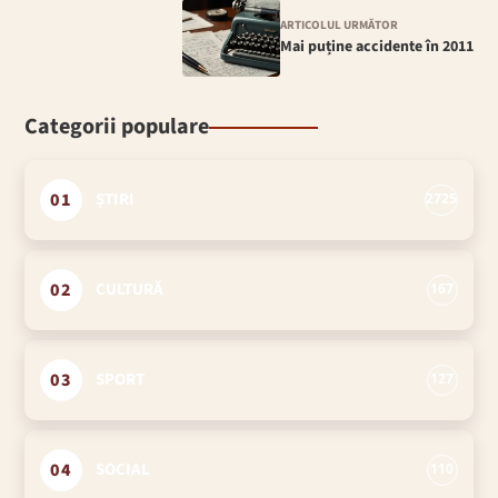
ARTICOLUL URMĂTOR
Mai puține accidente în 2011
Categorii populare
01
ȘTIRI
2725
02
CULTURĂ
167
03
SPORT
127
04
SOCIAL
110