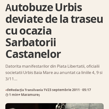
Autobuze Urbis
deviate de la traseu
cu ocazia
Sarbatorii
Castanelor
Datorita manifestarilor din Piata Libertatii, oficialii
societatii Urbis Baia Mare au anuntat ca liniile 4, 9 si
3/11…
de
Redacția Transilvania TV
23 septembrie 2011
· 05:17
●
◷ 1 min
⌖ Maramureș