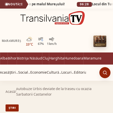
adisul secret de pe malul Mureșului!
NOUTĂȚI
06:28
Parțial noros
MARAMUREȘ
19°C
67%
1 km/h
Alba
Bihor
Bistrița Năsăud
Cluj
Harghita
Hunedoara
Maramureș
Satu 
Acasă
Știri
Social
Economie
Cultură
Locuri
Editorial
⌄
⌄
⌄
⌄
Caut
Autobuze Urbis deviate de la traseu cu ocazia
Acasă
/
Sarbatorii Castanelor
ȘTIRI