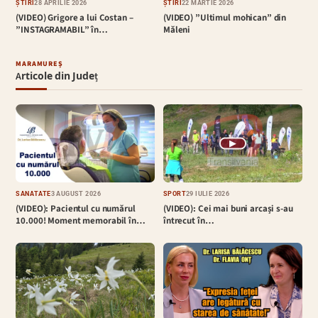
ȘTIRI
28 APRILIE 2026
ȘTIRI
22 MARTIE 2026
(VIDEO) Grigore a lui Costan –
(VIDEO) ”Ultimul mohican” din
”INSTAGRAMABIL” în…
Măleni
MARAMUREȘ
Articole din Județ
▶
SĂNĂTATE
3 AUGUST 2026
SPORT
29 IULIE 2026
(VIDEO): Pacientul cu numărul
(VIDEO): Cei mai buni arcași s-au
10.000! Moment memorabil în…
întrecut în…