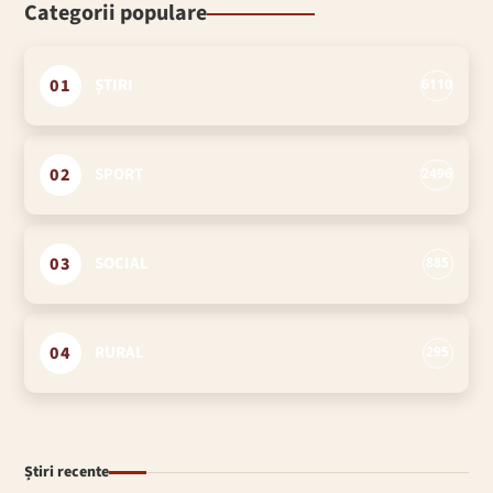
Categorii populare
01
ȘTIRI
6110
02
SPORT
2496
03
SOCIAL
885
04
RURAL
295
Știri recente