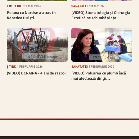
TIMP LIBER
31 MAI 2026
SĂNĂTATE
27 MAI 2026
Poiana cu Narcise a atras în
(VIDEO) Stomatologia și Chirurgia
Repedea turiști…
Estetică ne schimbă viața
ȘTIRI
24 FEBRUARIE 2026
SĂNĂTATE
15 FEBRUARIE 2026
(VIDEO) UCRAINA – 4 ani de război
(VIDEO) Poluarea cu plumb încă
mai afectează dinții…