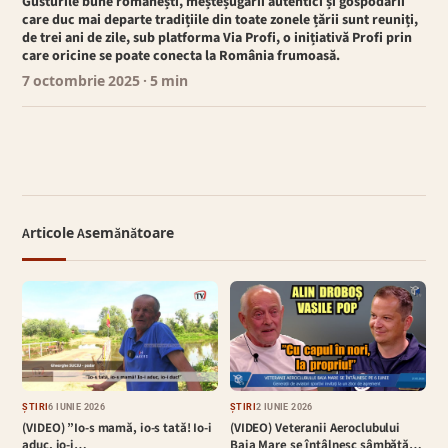
Gusturile bune românești, meșteșugarii autentici și gospodarii
care duc mai departe tradițiile din toate zonele țării sunt reuniți,
de trei ani de zile, sub platforma Via Profi, o inițiativă Profi prin
care oricine se poate conecta la România frumoasă.
7 octombrie 2025
· 5 min
Articole Asemănătoare
ȘTIRI
6 IUNIE 2026
ȘTIRI
2 IUNIE 2026
(VIDEO) ”Io-s mamă, io-s tată! Io-i
(VIDEO) Veteranii Aeroclubului
aduc, io-i…
Baia Mare se întâlnesc sâmbătă…