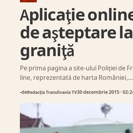
Aplicaţie onlin
de aşteptare l
graniţă
Pe prima pagina a site-ului Poliţiei de Fr
line, reprezentată de harta României,
de
Redacția Transilvania TV
30 decembrie 2015
· 02:2
●