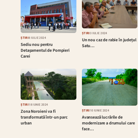
ȘTIRI
3 IULIE 2024
ȘTIRI
8 IULIE 2024
Un nou caz de rabie în județul
Sediu nou pentru
Satu…
Detașamentul de Pompieri
Carei
ȘTIRI
18 IUNIE 2024
Zona Noroieni va fi
ȘTIRI
10 IUNIE 2024
Avansează lucrările de
transformată într-un parc
modernizare a drumului care
urban
face…