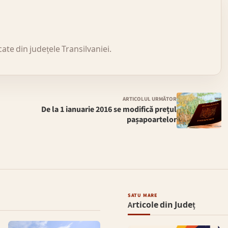
icate din județele Transilvaniei.
ARTICOLUL URMĂTOR
De la 1 ianuarie 2016 se modifică prețul
pașapoartelor
SATU MARE
Articole din Județ