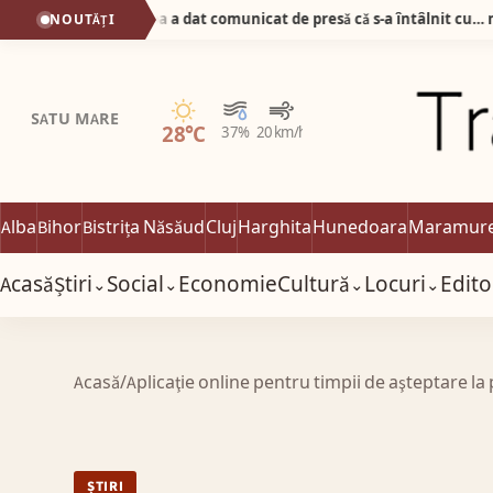
Știrea zilei! Prefectul de Alba a dat comunicat de presǎ cǎ s-a întâlnit cu… nevastă-sa la…Prefecturǎ!
NOUTĂȚI
Senin
SATU MARE
28°C
37%
20 km/h
Alba
Bihor
Bistrița Năsăud
Cluj
Harghita
Hunedoara
Maramur
Acasă
Știri
Social
Economie
Cultură
Locuri
Edito
⌄
⌄
⌄
⌄
Acasă
/
Aplicaţie online pentru timpii de aşteptare la
ȘTIRI