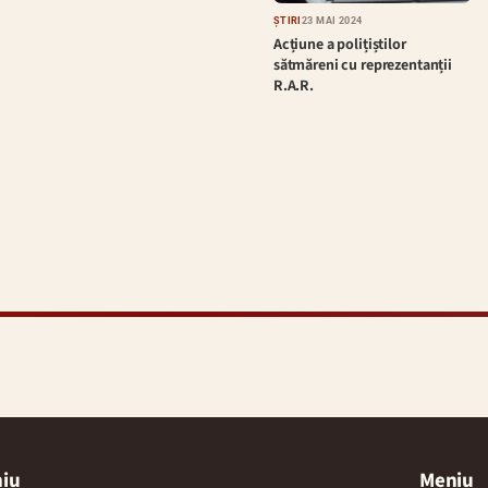
ȘTIRI
23 MAI 2024
Acțiune a polițiștilor
sătmăreni cu reprezentanții
R.A.R.
iu
Meniu