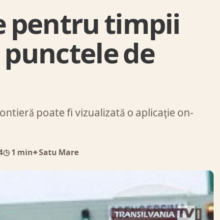
e pentru timpii
a punctele de
ontieră poate fi vizualizată o aplicaţie on-
…
4
◷ 1 min
⌖ Satu Mare