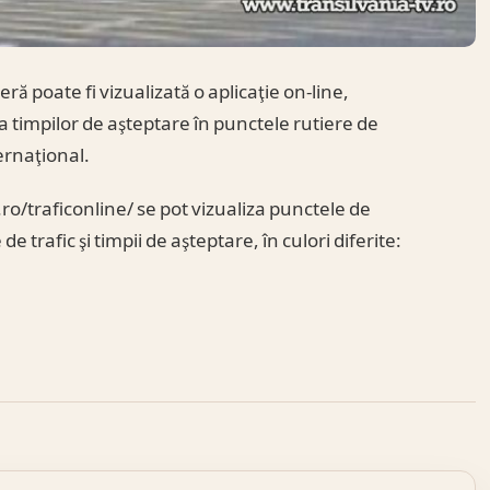
eră poate fi vizualizată o aplicaţie on-line,
timpilor de aşteptare în punctele rutiere de
ternaţional.
ro/traficonline/ se pot vizualiza punctele de
e trafic şi timpii de aşteptare, în culori diferite: