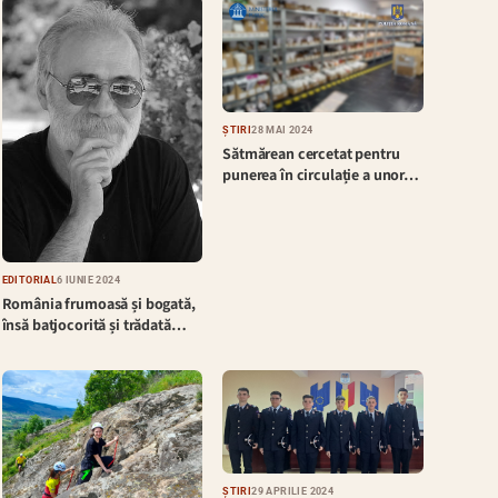
ȘTIRI
28 MAI 2024
Sătmărean cercetat pentru
punerea în circulație a unor…
EDITORIAL
6 IUNIE 2024
România frumoasă și bogată,
însă batjocorită și trădată…
ȘTIRI
29 APRILIE 2024