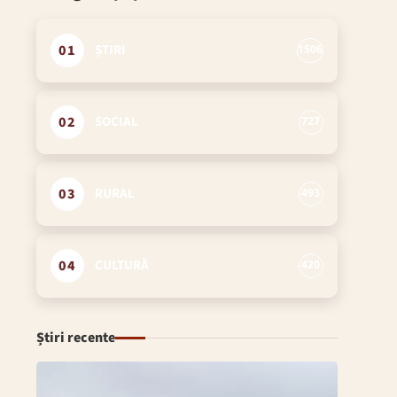
01
ȘTIRI
1506
02
SOCIAL
727
03
RURAL
493
04
CULTURĂ
420
Știri recente