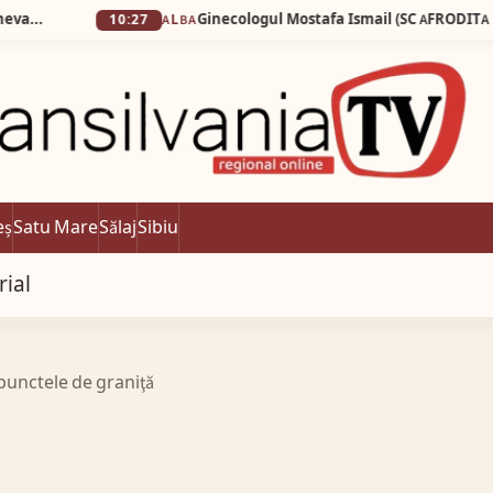
10:27
ALBA
eș
Satu Mare
Sălaj
Sibiu
rial
 punctele de graniţă