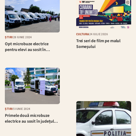
CULTURĂ
24 IULIE 2026
ȘTIRI
28 IUNIE 2024
Trei seri de film pe malul
Opt microbuze electrice
Someșului
pentru elevi au sosit în…
ȘTIRI
5 IUNIE 2024
Primele două microbuze
electrice au sosit în județul…