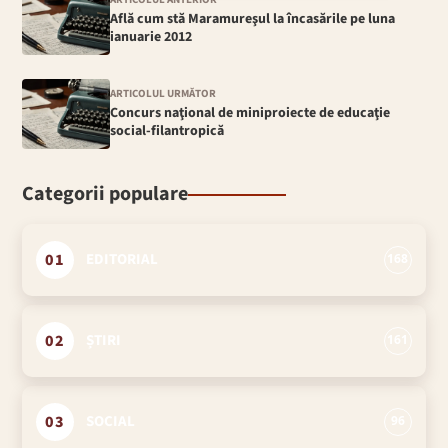
Află cum stă Maramureşul la încasările pe luna
ianuarie 2012
ARTICOLUL URMĂTOR
Concurs naţional de miniproiecte de educaţie
social-filantropică
Categorii populare
01
EDITORIAL
168
02
ȘTIRI
161
03
SOCIAL
96