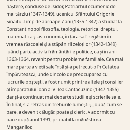
naştere, conduse de Isidor, Patriarhul ecumenic de
mai târziu (1347-1349), ucenicul Sfântului Grigorie
Sinaitul.Timp de aproape 7 ani (1335-1342) a studiat la
Constantinopol filosofia, teologia, retorica, dreptul,
matematica şi astronomia, în ţara sa îl regăsim în
vremea răscoalei şi a stăpânirii zeloţilor (1342-1349)
luând parte activ la frământările politice, ca şi în anii
1363-1364, revenit pentru probleme familiale. Cea mai
mare parte a vieţii sale însă şi-a petrecut-o în Cetatea
împărătească, unde dincolo de preocuparea cu
lucrurile obşteşti, a fost numit printre altele şi consilier
al împăratului Ioan al Vl-lea Cantacuzino (1347-1355)
dar şi-a continuat mai departe studiile şi scrierile sale.
În final, s-a retras din treburile lumeşti şi, după cum se
pare, a devenit călugăr, poate şi cleric. A adormit cu
pace după anul 1391, probabil la mănăstirea
Manganilor.