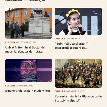
PROGRAMUL DE SÂMBĂTĂ, 20…
CULTURĂ
12 IUNIE 2017
CULTURĂ
5 OCTOMBRIE 2017
”Subţirică-s ca și grâu’!” –
Unicat în România! Doctor de
Interpretă populară de…
meserie, donator de…statui!…
CULTURĂ
10 APRILIE 2017
Expune-ți viziunea în StudentFest
CULTURĂ
30 IANUARIE 2017
Concert simfonic la Filarmonica de
Stat „Dinu Lipatti”