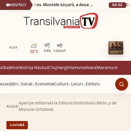
Silva Logistic Services. Muntele Bǎişorii, a doua cea mai oznificatǎ zonǎ din Europa, un colț de rai unde sălbăticia Apusenilor întâlnește liniștea profundă a brazilor falnici.
NOUTĂȚI
06:02
Parțial noros
ALBA
25°C
54%
12 km/h
Alba
Bihor
Bistrița Năsăud
Cluj
Harghita
Hunedoara
Maramureș
Satu 
Acasă
Știri
Social
Economie
Cultură
Locuri
Editorial
⌄
⌄
⌄
⌄
Caut
Apariţie editorială la Editura Institutului Biblic şi de
Acasă
/
Misiune Ortodoxă
CULTURĂ