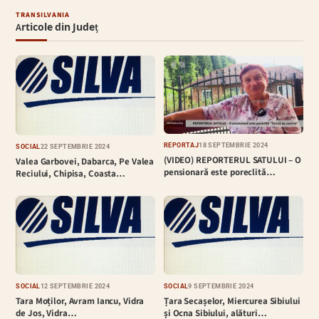
TRANSILVANIA
Articole din Județ
REPORTAJ
18 SEPTEMBRIE 2024
SOCIAL
22 SEPTEMBRIE 2024
(VIDEO) REPORTERUL SATULUI – O
Valea Garbovei, Dabarca, Pe Valea
pensionară este poreclită…
Reciului, Chipisa, Coasta…
SOCIAL
12 SEPTEMBRIE 2024
SOCIAL
9 SEPTEMBRIE 2024
Tara Moților, Avram Iancu, Vidra
Țara Secașelor, Miercurea Sibiului
de Jos, Vidra…
și Ocna Sibiului, alături…