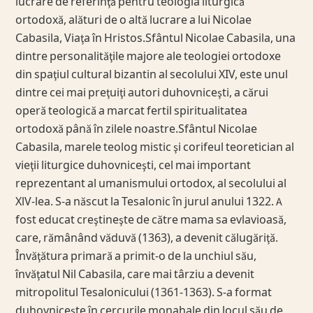
lucrare de referinţă pentru teologia liturgică
ortodoxă, alături de o altă lucrare a lui Nicolae
Cabasila, Viaţa în Hristos.Sfântul Nicolae Cabasila, una
dintre personalităţile majore ale teologiei ortodoxe
din spaţiul cultural bizantin al secolului XIV, este unul
dintre cei mai preţuiţi autori duhovniceşti, a cărui
operă teologică a marcat fertil spiritualitatea
ortodoxă până în zilele noastre.Sfântul Nicolae
Cabasila, marele teolog mistic şi corifeul teoretician al
vieţii liturgice duhovniceşti, cel mai important
reprezentant al umanismului ortodox, al secolului al
XlV-lea. S-a născut la Tesalonic în jurul anului 1322. A
fost educat creştineşte de către mama sa evlavioasă,
care, rămânând văduvă (1363), a devenit călugăriţă.
Învăţătura primară a primit-o de la unchiul său,
învăţatul Nil Cabasila, care mai târziu a devenit
mitropolitul Tesalonicului (1361-1363). S-a format
duhovniceşte în cercurile monahale din locul său de