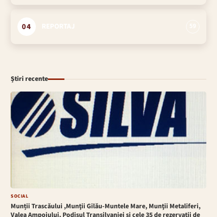
04
REPORTAJ
59
Știri recente
SOCIAL
Munții Trascăului ,Munţii Gilău-Muntele Mare, Munţii Metaliferi,
Valea Ampoiului, Podişul Transilvaniei si cele 35 de rezervaţii de