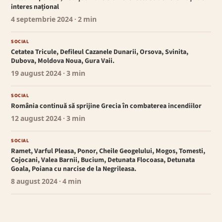
interes național
4 septembrie 2024
· 2 min
SOCIAL
Cetatea Tricule, Defileul Cazanele Dunarii, Orsova, Svinita,
Dubova, Moldova Noua, Gura Vaii.
19 august 2024
· 3 min
SOCIAL
România continuă să sprijine Grecia în combaterea incendiilor
12 august 2024
· 3 min
SOCIAL
Ramet, Varful Pleasa, Ponor, Cheile Geogelului, Mogos, Tomesti,
Cojocani, Valea Barnii, Bucium, Detunata Flocoasa, Detunata
Goala, Poiana cu narcise de la Negrileasa.
8 august 2024
· 4 min